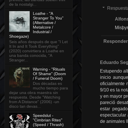
de la nostalgi...
Respuest
Loathe - "A
Stranger To You"
Alfon
(Alternative /
Metalcore /
Misþy
Industrial /
Shoegaze)
Responder
Seis años después de que "I Let
It In and It Took Everything"
(2020) convirtiera a Loathe en
una banda conocida, "A
Stranger...
Eduardo Se
Warning - "Rituals
Estupendo alb
Of Shame" (Doom
inicio aunqu
/ Funeral Doom)
oficialmente 
Dos décadas es
mucho tiempo para
9/10 es la not
dejar una obra maestra sin
y en mayor pr
respuesta. Desde "Watching
from A Distance" (2006) -un
pareció desa
disco tan devas...
estar pegado
espectacular 
Speedslut -
"Cimbrian Rites"
de animales l
(Speed / Thrash)