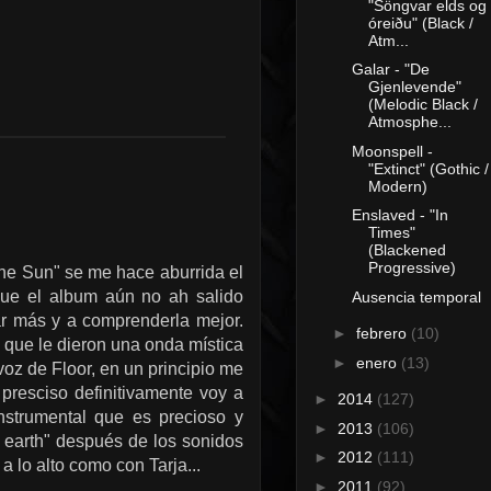
"Söngvar elds og
óreiðu" (Black /
Atm...
Galar - "De
Gjenlevende"
(Melodic Black /
Atmosphe...
Moonspell -
"Extinct" (Gothic /
Modern)
Enslaved - "In
Times"
(Blackened
Progressive)
he Sun" se me hace aburrida el
que el album aún no ah salido
Ausencia temporal
tar más y a comprenderla mejor.
►
febrero
(10)
m que le dieron una onda mística
►
enero
(13)
oz de Floor, en un principio me
presciso definitivamente voy a
►
2014
(127)
nstrumental que es precioso y
►
2013
(106)
n earth" después de los sonidos
►
2012
(111)
 lo alto como con Tarja...
►
2011
(92)