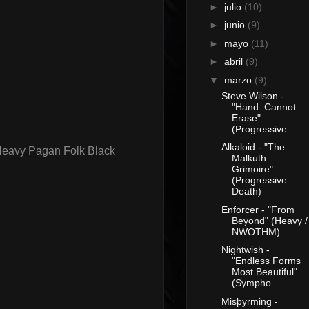
►
julio
(10)
►
junio
(9)
►
mayo
(11)
►
abril
(9)
▼
marzo
(9)
Steve Wilson -
"Hand. Cannot.
Erase"
(Progressive ...
Alkaloid - "The
Heavy Pagan Folk Black
Malkuth
Grimoire"
(Progressive
Death)
Enforcer - "From
Beyond" (Heavy /
NWOTHM)
Nightwish -
"Endless Forms
Most Beautiful"
(Sympho...
Misþyrming -