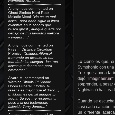
Ramones, AC/DC…”
Anonymous
commented on
Ghost Skeleta Hard Rock
Melodic Metal
:
“No es un mal
disco , para nada sigue la línea
evolutiva en lo sonoro que
busca ghost , aunque queda por
debajo de mis favoritos meliora
y impera ,…”
Anonymous
commented on
Fires In Distance Circadian
Promise
:
“Saludos Alfonso!
tremendo un discazo se han
Lo cierto es que, s
mandado los colegas...los tres
discos que tienen son para
Symphonic con una v
emmarcar.”
Folk que aporta la 
Álvaro M.
commented on
dejó
"Imaginaerum"
Warning Rituals Of Shame
sorprender, a pesar
Doom Funeral
:
“Joder! Tu
Nightwish') ha cread
reseña es mejor que el disco. :)
El álbum es genial aunque tb
agota. Su voz me recuerda un
Cuando se escucha 
poco a la del tristemente
fallecido Terry Jones…”
casi cada canción m
un diferente acerc
Anonymous
commented on