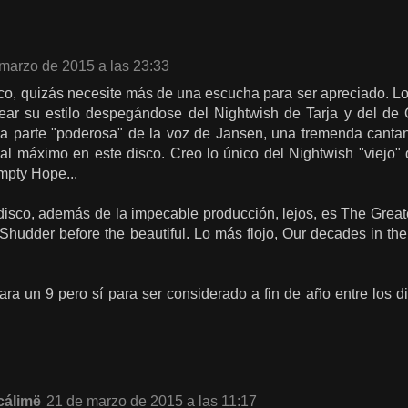
marzo de 2015 a las 23:33
o, quizás necesite más de una escucha para ser apreciado. Lo
ear su estilo despegándose del Nightwish de Tarja y del de 
a parte "poderosa" de la voz de Jansen, una tremenda cantan
l máximo en este disco. Creo lo único del Nightwish "viejo" qu
mpty Hope...
disco, además de la impecable producción, lejos, es The Grea
hudder before the beautiful. Lo más flojo, Our decades in th
ara un 9 pero sí para ser considerado a fin de año entre los
cálimë
21 de marzo de 2015 a las 11:17