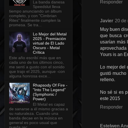
Responder
La banda danesa
Speedslut lleva
tiempo anunciando un álbum
completo, y con "Cimbrian
Rites" finalmente cumplen la
Javier
20 de 
promesa. Se tra...
Muy buen disc
Lo Mejor del Metal
que busca cr
2025 - Premiación
usarían más l
virtual de El Lado
Oscuro - Metal
aprovechada a
Crítica
Yours is an E
Este año escribí más que en
cada uno de los últimos cinco,
me sentí a gusto con el sonido
Lo mejor del 
que trajo el 2025, aunque -con
gustó mucho S
alguna honrosa exce...
relleno.
Rhapsody Of Fire -
"Into The Legend"
No sé si es p
(Symphonic /
este 2015
Power)
El Metal es capaz
Responder
de sanarse a él mismo gracias a
su naturaleza. Cuando una
banda decae en la música en
general es poco usual que
Estelwen An
pueda rec...