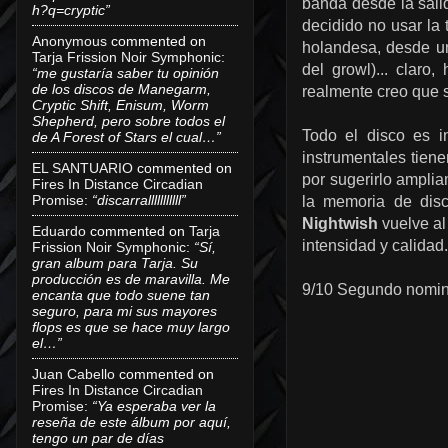
banda desde la salid
h?q=cryptic”
decidido no usar la 
Anonymous
commented on
holandesa, desde un
Tarja Frission Noir Symphonic
:
del growl)... claro
“me gustaría saber tu opinión
de los discos de Manegarm,
realmente creo que s
Cryptic Shift, Enisum, Worm
Shepherd, pero sobre todos el
Todo el disco es i
de A Forest of Stars el cual…”
instrumentales tiene
EL SANTUARIO
commented on
por sugerirlo amplia
Fires In Distance Circadian
Promise
:
“discarralllllllllll”
la memoria de dis
Nightwish
vuelve al
Eduardo
commented on
Tarja
intensidad y calidad.
Frission Noir Symphonic
:
“Sí,
gran album para Tarja. Su
producción es de maravilla. Me
9/10 Segundo nomina
encanta que todo suene tan
seguro, para mi sus mayores
flops es que se hace muy largo
el…”
Juan Cabello
commented on
Fires In Distance Circadian
Promise
:
“Ya esperaba ver la
reseña de este álbum por aquí,
tengo un par de días