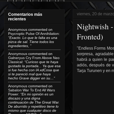
viernes, 20 de marz
Comentarios más
recientes
Nightwish -
Anonymous
commented on
Fronted)
Psycroptic Pulse Of Annihilation
:
“Exacto. Lo que le falta es una
pizca de sal. Tiene todos los
ingredientes, ”
"Endless Forms Most 
Anonymous
commented on
sorpresa, agradable
Galneryus Cry From Above Neo
habrá a quien le par
Classical
:
“Curioso que te haya
adiós, después de va
gustado la portada... Ya que esa
si fue hecha con IA xdCosa que
Tarja Turunen y en 
si te pareció mal que haya
hecho Grave digger en su…”
Anonymous
commented on
Sabaton War To End All Wars
Power
:
“En mi opinión es un
discazo y una digna
continuación de The Great War.
De aburrido y repetitivo tiene lo
mismo que cualquier disco de