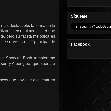
Sígueme
 más destacable, la forma en la
Olzon...personalmente creí que
te, pero su faceta melódica es
e se ve es el riff principal de
Facebook
test Show on Earth, también me
e sun y Alpenglow, que suena a
 discos que hay que escuchar en