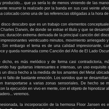
y producido... que ya sería lo de menos viniendo de las man
mente resumir lo realizado por la banda en sus casi veinte añ
ha colocado como una de las referencias obligadas a la hora de
disco descubro que es un trabajo con elementos conceptuales,
 Charles Darwin, de donde se extrae el título y que se desarr
os; duración extrema derivada de la principal canción del disc
n impresionantes veinticuatro minutos, movimiento arriesgado
. Sin embargo el tema es de una calidad impresionante, camb
ece y queda nominada como Canción del Año de El Lado Oscuro 
e dicho, es más melódico y de forma casi contradictoria, má
orrido hay guitarras interesantes e intensas, un uso exquisito
s un disco hecho a la medida de los amantes del Metal ubicado
jo ni falto de bastante emoción. Los sonidos que se desarrollan e
ten transportarse a varias zonas sensoriales. De hecho se m
con la ejecución en vivo en mente, con el objeto de hipnotizar al
adero... veremos.
esionada, la incorporación de la hermosa Floor Jansen es e