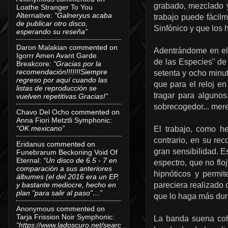
grabado, mezclado 
Loathe Stranger To You
Alternative
:
“Galneryus acaba
trabajo puede fácil
de publicar otro disco,
Sinfónico y que los 
esperando su reseña”
Daron Malakian
commented on
Adentrándome en el 
Igorrr Amen Avant Garde
de las Especies" de
Breakcore
:
“Gracias por la
recomendación!!!!!!!Siempre
setenta y ocho minut
regreso por aquí cuando las
que para el reloj e
listas de reproducción se
tragar para algunos
vuelven repetitivas.Gracias!”
sobrecogedor... mer
Chavo Del Ocho
commented on
Anna Fiori Metztli Symphonic
:
“OK mexicano”
El trabajo, como h
contrario, en su rec
Eridanus
commented on
gran sensibilidad. E
Funebrarum Beckoning Void Of
Eternal
:
“Un disco de 6.5 - 7 en
espectro, que no flo
comparación a sus anteriores
hipnóticos y permi
álbumes (el del 2016 era un EP,
y bastante mediocre, hecho en
pareciera realizado 
plan "para salir al paso"…”
que lo haga más dur
Anonymous
commented on
Tarja Frission Noir Symphonic
:
La banda suena coh
“https://www.ladoscuro.net/searc