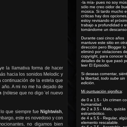
-la mía- pues no soy mús
sólo me creo oidor de bu
música. Si tardo mucho e
críticas hay dos opciones
estoy revisando el próxi
trabajo a profundidad o e
tomándome un descanso
Durante casi cinco años
mantuve este sitio en otr
dirección pero Blogger lo
eliminó por violaciones d
copyright, para conocer l
detalles de lo que pasó 
leer
El Episodio
.
ye la llamativa forma de hacer
Si deseas comentar, sién
ás hacia los sonidos Melodic y
la libertad,
todo sube sin
a continuación de la estela que
edición
.
el año. A mi no me ha dejado de
Mi puntuación significa
:
h
(nótese que no digo 'el nuevo
de 0 a 1.5 - Un crimen co
humanidad.
de 2 a 3.5 - Malo, quizás
 lo que siempre fue
Nightwish
,
estrambótico.
mbargo, este es novedoso y con
de 4 a 5.5 - Regular, alg
elemento rescatable.
mocionantes, no digamos bien
de 6 a 7.5 - Aceptable, 