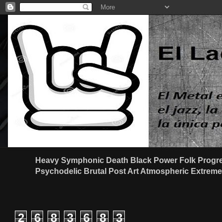
Heavy Symphonic Death Black Power Folk Progre
Psychodelic Brutal Post Art Atmospheric Extreme G
2
6
8
3
6
8
3