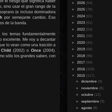
r el riesgo que significa haber
►
2026
(54)
, sino usar el gran rango de la
►
2025
(78)
 soprano (e incluso dominadora
►
2024
(61)
sh
por semejante cambio. Eso
►
2023
(61)
os de la banda.
►
2022
(53)
so los temas fundamentalmente
►
2021
(59)
do excelente. Me voy a decantar
►
2020
(43)
que lo vean como una traición a
►
2019
(68)
 Child
(2002) o
Once
(2004).
►
2018
(98)
mo sólo los grandes saben, con
►
2017
(94)
►
2016
(103)
▼
2015
(117)
►
diciembre
(9)
►
noviembre
(8)
►
octubre
(12)
►
septiembre
(9)
►
agosto
(8)