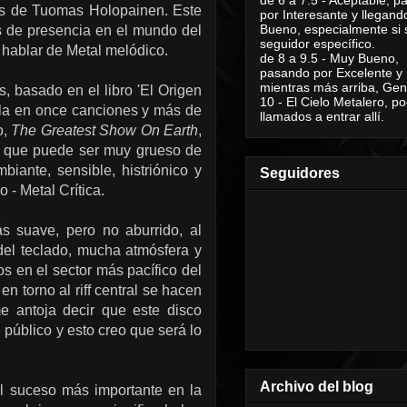
os de Tuomas Holopainen. Este
por Interesante y llegand
Bueno, especialmente si 
os de presencia en el mundo del
seguidor específico.
 hablar de Metal melódico.
de 8 a 9.5 - Muy Bueno,
pasando por Excelente y
mientras más arriba, Geni
 basado en el libro 'El Origen
10 - El Cielo Metalero, po
olla en once canciones y más de
llamados a entrar allí.
o,
The Greatest Show On Earth
,
 y que puede ser muy grueso de
iante, sensible, histriónico y
Seguidores
- Metal Crítica.
s suave, pero no aburrido, al
 del teclado, mucha atmósfera y
s en el sector más pacífico del
n torno al riff central se hacen
e antoja decir que este disco
 público y esto creo que será lo
Archivo del blog
l suceso más importante en la