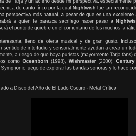
a de Tarja y un acierto desde mi perspectiva, especialmente po
técnica de canto lírico por la cual
Nightwish
fue tan reconocido
a perspectiva más natural, a pesar de que es una excelente
, habrá a quien le parezca sacrílego hacer pasar a
Nightwi
erá el punto de quiebre en el comentario de los muchos fanátic
nteresante, lleno de oferta musical y de gran gusto. Inclu
n sentido de interludio y sensorialmente ayudan a crear un to
mente, a riesgo de que haya puristas (mayormente Tarja fans) 
cos como
Oceanborn
(1998),
Wishmaster
(2000),
Century
 Symphonic luego de explorar las bandas sonoras y lo hace co
do a Disco del Año de El Lado Oscuro - Metal Crítica