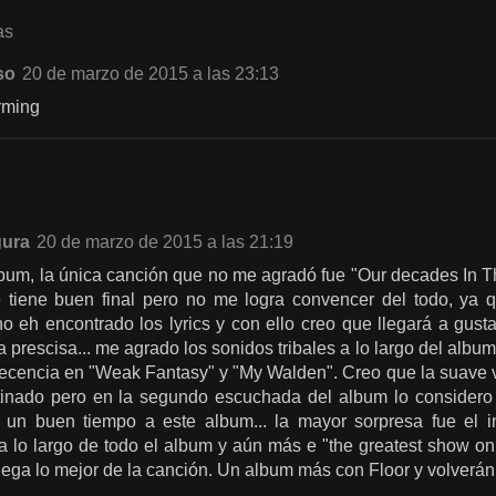
as
so
20 de marzo de 2015 a las 23:13
rming
gura
20 de marzo de 2015 a las 21:19
um, la única canción que no me agradó fue "Our decades In T
e tiene buen final pero no me logra convencer del todo, ya 
no eh encontrado los lyrics y con ello creo que llegará a gus
a prescisa... me agrado los sonidos tribales a lo largo del albu
ecencia en "Weak Fantasy" y "My Walden". Creo que la suave v
tinado pero en la segundo escuchada del album lo considero 
 un buen tiempo a este album... la mayor sorpresa fue el i
a lo largo de todo el album y aún más e "the greatest show o
lega lo mejor de la canción. Un album más con Floor y volverán a