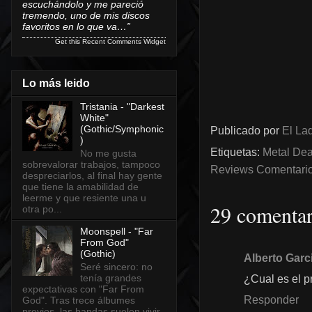
escuchándolo y me pareció
tremendo, uno de mis discos
favoritos en lo que va…”
Get this
Recent Comments Widget
Lo más leido
Tristania - "Darkest
White"
(Gothic/Symphonic
Publicado por
El Lad
)
Etiquetas:
Metal Dea
No me gusta
sobrevalorar trabajos, tampoco
Reviews Comentarios
despreciarlos, al final hay gente
que tiene la amabilidad de
leerme y que resiente una u
29 comentar
otra po...
Moonspell - "Far
From God"
(Gothic)
Alberto Garc
Seré sincero: no
tenía grandes
¿Cual es el 
expectativas con "Far From
Responder
God". Tras trece álbumes
previos, las bandas suelen vivir