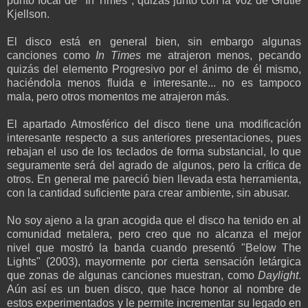
punto focal de "In Times", quizás junto con la voz de Grutle
Kjellson.
El disco está en general bien, sin embargo algunas
canciones como
In Times
me atrajeron menos, pecando
quizás del elemento Progresivo por el ánimo de él mismo,
haciéndola menos fluida e interesante... no es tampoco
mala, pero otros momentos me atrajeron más.
El apartado Atmosférico del disco tiene una modificación
interesante respecto a sus anteriores presentaciones, pues
rebajan el uso de los teclados de forma substancial, lo que
seguramente será del agrado de algunos, pero la crítica de
otros. En general me pareció bien llevada esta herramienta,
con la cantidad suficiente para crear ambiente, sin abusar.
No soy ajeno a la gran acogida que el disco ha tenido en al
comunidad metalera, pero creo que no alcanza el mejor
nivel que mostró la banda cuando presentó "Below The
Lights" (2003), mayormente por cierta sensación letárgica
que zonas de algunas canciones muestran, como
Daylight
.
Aún así es un buen disco, que hace honor al nombre de
estos experimentados y le permite incrementar su legado en