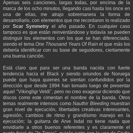
Apenas seis canciones, largas todas, por encima de la
marca de los ocho minutos, llegando casi hasta los once en
una de ellas, me atrajo sobremanera la forma de
desarrollarlo, con elementos que me recordaron lo realizado
por
Scar Symmetry
el año pasado. En cualquier caso
tampoco es que están reinventándose y todavía se pueden
distinguir los elementos con los que se han diferenciado,
siendo el tema
One Thousand Years Of Rain
el que más los
debería identificar con su base de seguidores, ciertamente
una buena canción.
Está claro que para ser una banda nacida con fuerte
tendencia hacia el Black y siendo oriundos de Noruega
puede que haya quienes se sientan confundidos por la
dirección que desde 1994 han tomado luego de presentar
aquel "Vikingligr Veldi", pero no creo exagerar diciendo que
discos como este cimentan el nombre de la banda. Otros
temas realmente intensos como
Nauthir Bleeding
muestran
gran nivel de ejecución, libertades creativas interesantes,
agresión, cambios de ritmo y grandísimo manejo en la
ejecución; la guitarra de Arve Isdal no tiene nada que
envidiarle a otros buenos referentes y es claramente el