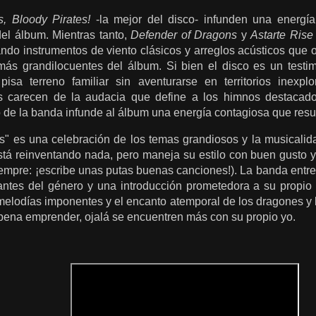
s, Bloody Pirates!
-la mejor del disco- infunden una energí
del álbum. Mientras tanto,
Defender of Dragons
y
Astarte Rise
ando instrumentos de viento clásicos y arreglos acústicos que 
s grandilocuentes del álbum. Si bien el disco es un testim
 pisa terreno familiar sin aventurarse en territorios inexp
s carecen de la audacia que define a los himnos destacad
 de la banda infunde al álbum una energía contagiosa que resu
s" es una celebración de los temas grandiosos y la musicalida
tá reinventando nada, pero maneja su estilo con buen gusto y
iempre: ¡escribe unas putas buenas canciones!). La banda entr
ntes del género y una introducción prometedora a su propio m
melodías imponentes y el encanto atemporal de los dragones y l
 pena emprender, ojalá se encuentren más con su propio yo.