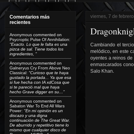
viernes, 7 de febrer
Comentarios más
recientes
Dragonknig
Anonymous
commented on
Psycroptic Pulse Of Annihilation
:
“Exacto. Lo que le falta es una
Cambiando el tercio
pizca de sal. Tiene todos los
melódico, en este 
ingredientes, ”
oyentes a reinos de 
Anonymous
commented on
enmascarados conoci
Galneryus Cry From Above Neo
Salo Khan.
Classical
:
“Curioso que te haya
gustado la portada... Ya que esa
si fue hecha con IA xdCosa que
si te pareció mal que haya
hecho Grave digger en su…”
Anonymous
commented on
Sabaton War To End All Wars
Power
:
“En mi opinión es un
discazo y una digna
continuación de The Great War.
De aburrido y repetitivo tiene lo
mismo que cualquier disco de