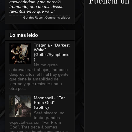
Publicar un
escuchándolo y me pareció
tremendo, uno de mis discos
favoritos en lo que va…”
Get this
Recent Comments Widget
Lo más leido
Tristania - "Darkest
White"
(Gothic/Symphonic
)
No me gusta
sobrevalorar trabajos, tampoco
despreciarlos, al final hay gente
que tiene la amabilidad de
leerme y que resiente una u
otra po...
Moonspell - "Far
From God"
(Gothic)
Seré sincero: no
tenía grandes
expectativas con "Far From
God". Tras trece álbumes
previos, las bandas suelen vivir