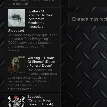
de la nostalgi...
Loathe - "A
Stranger To You"
Entrada más rec
(Alternative /
Metalcore /
Industrial /
Shoegaze)
Seis años después de que "I Let
It In and It Took Everything"
(2020) convirtiera a Loathe en
una banda conocida, "A
Stranger...
Warning - "Rituals
Of Shame" (Doom
/ Funeral Doom)
Dos décadas es
mucho tiempo para
dejar una obra maestra sin
respuesta. Desde "Watching
from A Distance" (2006) -un
disco tan devas...
Speedslut -
"Cimbrian Rites"
(Speed / Thrash)