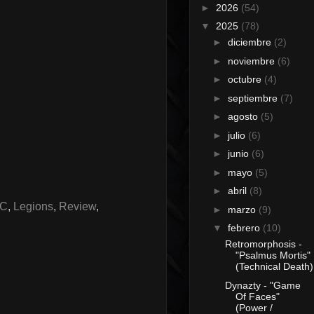
►
2026
(54)
▼
2025
(78)
►
diciembre
(2)
►
noviembre
(6)
►
octubre
(4)
►
septiembre
(7)
►
agosto
(5)
►
julio
(6)
►
junio
(6)
►
mayo
(5)
►
abril
(8)
C
,
Legions
,
Review
,
►
marzo
(9)
▼
febrero
(10)
Retromorphosis -
"Psalmus Mortis"
(Technical Death)
Dynazty - "Game
Of Faces"
(Power /