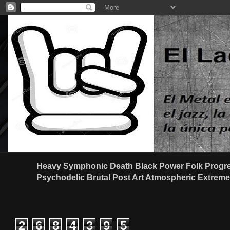
Heavy Symphonic Death Black Power Folk Progre
Psychodelic Brutal Post Art Atmospheric Extreme G
2
6
8
4
3
9
5