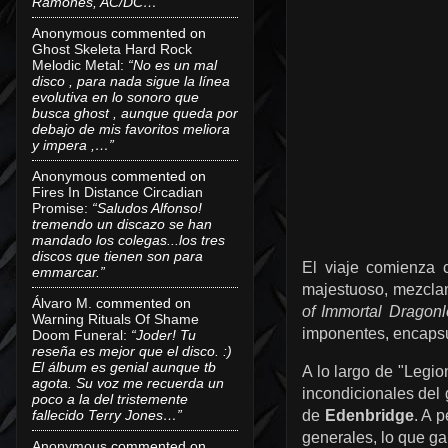
Ramones, AC/DC…”
Anonymous
commented on
Ghost Skeleta Hard Rock
Melodic Metal
:
“No es un mal
disco , para nada sigue la línea
evolutiva en lo sonoro que
busca ghost , aunque queda por
debajo de mis favoritos meliora
y impera ,…”
Anonymous
commented on
Fires In Distance Circadian
Promise
:
“Saludos Alfonso!
tremendo un discazo se han
mandado los colegas...los tres
discos que tienen son para
El viaje comienza
emmarcar.”
majestuoso, mezcla
Álvaro M.
commented on
of Immortal Dragonl
Warning Rituals Of Shame
imponentes, encapsul
Doom Funeral
:
“Joder! Tu
reseña es mejor que el disco. :)
El álbum es genial aunque tb
A lo largo de "Legio
agota. Su voz me recuerda un
incondicionales del
poco a la del tristemente
fallecido Terry Jones…”
de
Edenbridge
. A 
generales, lo que ga
Anonymous
commented on