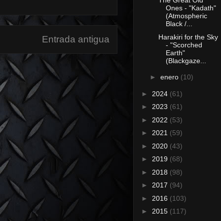
The Great Old
Ones - "Kadath"
(Atmospheric
Black /...
Harakiri for the Sky
Entrada antigua
- "Scorched
Earth"
(Blackgaze...
►
enero
(10)
►
2024
(61)
►
2023
(61)
►
2022
(53)
►
2021
(59)
►
2020
(43)
►
2019
(68)
►
2018
(98)
►
2017
(94)
►
2016
(103)
►
2015
(117)