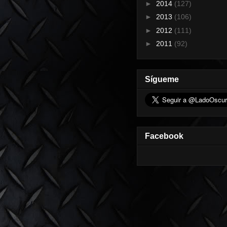
►
2014
(127)
►
2013
(106)
►
2012
(111)
►
2011
(92)
Sígueme
Facebook