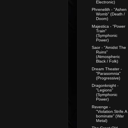
Electronic)
Phrenelith - "Ashen
Womb" (Death /
Doom)
Majestica - "Power
Train"
(Symphonic
Power)
Saor - "Amidst The
Ruins"
(Atmospheric
Black / Folk)
Dream Theater -
"Parasomnia"
(Progressive)
Dragonknight -
"Legions"
(Symphonic
Power)
Revenge -
"Violation.Strife.A
bominate" (War
Metal)