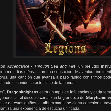
 con
Ascendance - Through Sea and Fire
, un preludio inst
ndo melodías etéreas con una sensación de aventura inminen
ords
, una canción que avanza a paso rápido con ritmos pode
ando el sonido característico de la banda.
ns",
Dragonknight
muestra un tapiz de influencias y cada tema
 género. En el disco se canalizan la grandeza de
Gloryhamme
pesar de estos guiños, el álbum mantiene cierta cohesión a tra
rantiza una experiencia de escucha unificada.