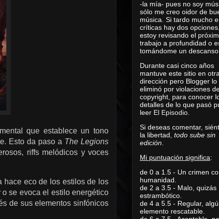
-la mía- pues no soy mús
sólo me creo oidor de bu
música. Si tardo mucho e
críticas hay dos opciones
estoy revisando el próxi
trabajo a profundidad o e
tomándome un descanso
Durante casi cinco años
mantuve este sitio en otr
dirección pero Blogger lo
eliminó por violaciones d
copyright, para conocer l
detalles de lo que pasó 
leer
El Episodio
.
Si deseas comentar, sién
rumental que establece un tono
la libertad,
todo sube sin
te. Esto da paso a
The Legions
edición
.
rosos, riffs melódicos y voces
Mi puntuación significa
:
de 0 a 1.5 - Un crimen co
humanidad.
 hace eco de los estilos de los
de 2 a 3.5 - Malo, quizás
r
o se evoca el estilo energético
estrambótico.
vés de sus elementos sinfónicos
de 4 a 5.5 - Regular, alg
elemento rescatable.
de 6 a 7.5 - Aceptable, 