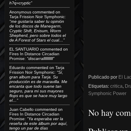
h?q=cryptic”
Anonymous
commented on
Tarja Frission Noir Symphonic
:
“me gustaría saber tu opinión
de los discos de Manegarm,
Cryptic Shift, Enisum, Worm
Shepherd, pero sobre todos el
de A Forest of Stars el cual…”
EL SANTUARIO
commented on
Fires In Distance Circadian
Promise
:
“discarralllllllllll”
Eduardo
commented on
Tarja
Frission Noir Symphonic
:
“Sí,
gran album para Tarja. Su
Publicado por
El Lad
producción es de maravilla. Me
Etiquetas:
critica
,
Dr
encanta que todo suene tan
seguro, para mi sus mayores
Symphonic Power
flops es que se hace muy largo
el…”
No hay come
Juan Cabello
commented on
Fires In Distance Circadian
Promise
:
“Ya esperaba ver la
reseña de este álbum por aquí,
tengo un par de días