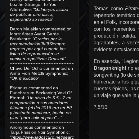
Loathe Stranger To You
Temas como
Pirate
Alternative
:
“Galneryus acaba
de publicar otro disco,
repertorio temático 
esperando su reseña”
en el Folk, incorpor
Daron Malakian
commented on
con los momentos má
Igorrr Amen Avant Garde
producción pulida,
Breakcore
:
“Gracias por la
agradables, a vece
recomendación!!!!!!!Siempre
regreso por aquí cuando las
evidente entusiasmo
listas de reproducción se
vuelven repetitivas.Gracias!”
En esencia, "Legion
Dragonknight
no es
Chavo Del Ocho
commented on
Anna Fiori Metztli Symphonic
:
songwriting (lo de s
“OK mexicano”
homenaje a los giga
Eridanus
commented on
cuentos épicos, las 
Funebrarum Beckoning Void Of
un viaje que vale la
Eternal
:
“Un disco de 6.5 - 7 en
comparación a sus anteriores
7.5/10
álbumes (el del 2016 era un EP,
y bastante mediocre, hecho en
plan "para salir al paso"…”
Anonymous
commented on
Tarja Frission Noir Symphonic
:
“https://www.ladoscuro.net/searc