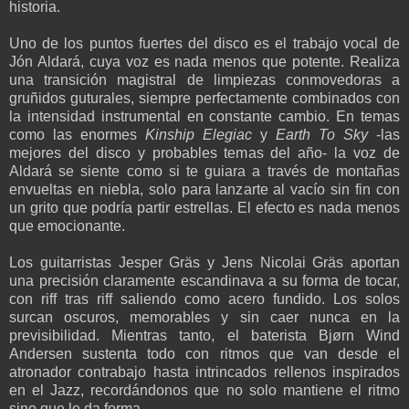
historia.
Uno de los puntos fuertes del disco es el trabajo vocal de
Jón Aldará, cuya voz es nada menos que potente. Realiza
una transición magistral de limpiezas conmovedoras a
gruñidos guturales, siempre perfectamente combinados con
la intensidad instrumental en constante cambio. En temas
como las enormes
Kinship Elegiac
y
Earth To Sky
-las
mejores del disco y probables temas del año- la voz de
Aldará se siente como si te guiara a través de montañas
envueltas en niebla, solo para lanzarte al vacío sin fin con
un grito que podría partir estrellas. El efecto es nada menos
que emocionante.
Los guitarristas Jesper Gräs y Jens Nicolai Gräs aportan
una precisión claramente escandinava a su forma de tocar,
con riff tras riff saliendo como acero fundido. Los solos
surcan oscuros, memorables y sin caer nunca en la
previsibilidad. Mientras tanto, el baterista Bjørn Wind
Andersen sustenta todo con ritmos que van desde el
atronador contrabajo hasta intrincados rellenos inspirados
en el Jazz, recordándonos que no solo mantiene el ritmo
sino que le da forma.