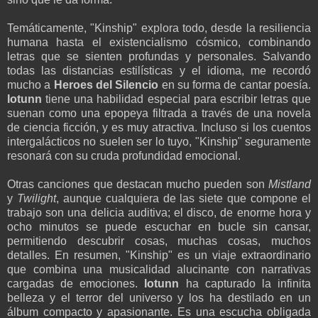
Temáticamente, "Kinship" explora todo, desde la resiliencia
humana hasta el existencialismo cósmico, combinando
letras que se sienten profundas y personales. Salvando
todas las distancias estilísticas y el idioma, me recordó
mucho a
Heroes del Silencio
en su forma de cantar poesía.
Iotunn
tiene una habilidad especial para escribir letras que
suenan como una epopeya filtrada a través de una novela
de ciencia ficción, y es muy atractiva. Incluso si los cuentos
intergalácticos no suelen ser lo tuyo, "Kinship" seguramente
resonará con su cruda profundidad emocional.
Otras canciones que destacan mucho pueden son
Mistland
y
Twilight
, aunque cualquiera de las siete que compone el
trabajo son una delicia auditiva; el disco, de enorme hora y
ocho minutos se puede escuchar en bucle sin cansar,
permitiendo descubrir cosas, muchas cosas, muchos
detalles. En resumen, "Kinship" es un viaje extraordinario
que combina una musicalidad alucinante con narrativas
cargadas de emociones.
Iotunn
ha capturado la infinita
belleza y el terror del universo y los ha destilado en un
álbum compacto y apasionante. Es una escucha obligada