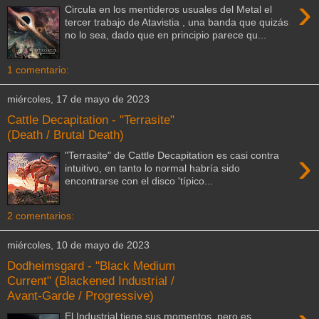
›
Circula en los mentideros usuales del Metal el
tercer trabajo de Atavistia , una banda que quizás
no lo sea, dado que en principio parece qu...
1 comentario:
miércoles, 17 de mayo de 2023
Cattle Decapitation - "Terrasite"
(Death / Brutal Death)
›
"Terrasite" de Cattle Decapitation es casi contra
intuitivo, en tanto lo normal habría sido
encontrarse con el disco 'típico...
2 comentarios:
miércoles, 10 de mayo de 2023
Dodheimsgard - "Black Medium
Current" (Blackened Industrial /
Avant-Garde / Progressive)
El Industrial tiene sus momentos, pero es