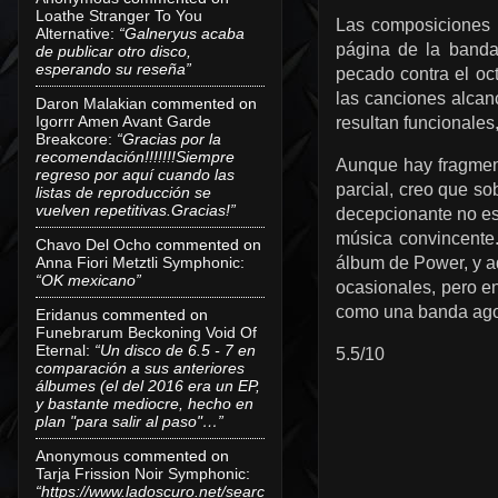
Loathe Stranger To You
Las composiciones t
Alternative
:
“Galneryus acaba
página de la banda
de publicar otro disco,
esperando su reseña”
pecado contra el oc
las canciones alcan
Daron Malakian
commented on
Igorrr Amen Avant Garde
resultan funcionales
Breakcore
:
“Gracias por la
recomendación!!!!!!!Siempre
Aunque hay fragmen
regreso por aquí cuando las
parcial, creo que s
listas de reproducción se
vuelven repetitivas.Gracias!”
decepcionante no e
música convincente.
Chavo Del Ocho
commented on
álbum de Power, y aq
Anna Fiori Metztli Symphonic
:
“OK mexicano”
ocasionales, pero e
como una banda ago
Eridanus
commented on
Funebrarum Beckoning Void Of
Eternal
:
“Un disco de 6.5 - 7 en
5.5/10
comparación a sus anteriores
álbumes (el del 2016 era un EP,
y bastante mediocre, hecho en
plan "para salir al paso"…”
Anonymous
commented on
Tarja Frission Noir Symphonic
:
“https://www.ladoscuro.net/searc