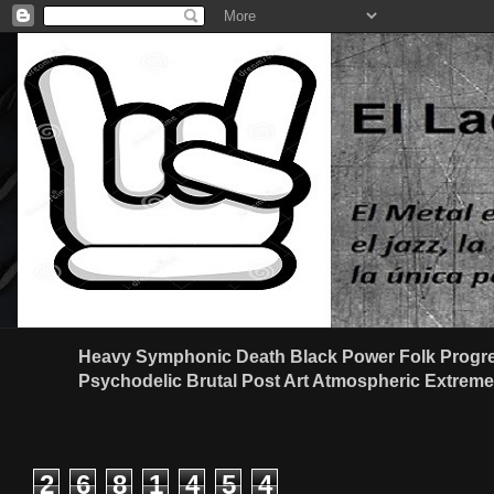
Heavy Symphonic Death Black Power Folk Progre
Psychodelic Brutal Post Art Atmospheric Extreme G
2
6
8
1
4
5
4