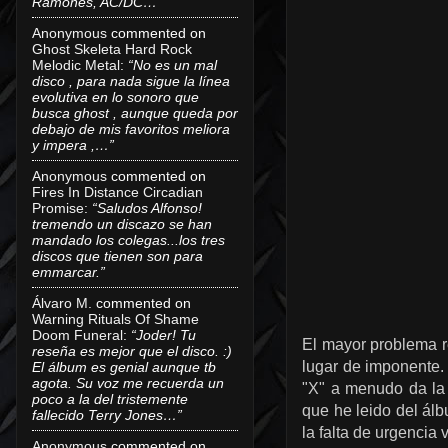
Ramones, AC/DC…”
Anonymous
commented on
Ghost Skeleta Hard Rock
Melodic Metal
:
“No es un mal
disco , para nada sigue la línea
evolutiva en lo sonoro que
busca ghost , aunque queda por
debajo de mis favoritos meliora
y impera ,…”
Anonymous
commented on
Fires In Distance Circadian
Promise
:
“Saludos Alfonso!
tremendo un discazo se han
mandado los colegas...los tres
discos que tienen son para
emmarcar.”
Álvaro M.
commented on
Warning Rituals Of Shame
Doom Funeral
:
“Joder! Tu
El mayor problema re
reseña es mejor que el disco. :)
lugar de imponente. 
El álbum es genial aunque tb
agota. Su voz me recuerda un
"X" a menudo da la i
poco a la del tristemente
que he leido del álb
fallecido Terry Jones…”
la falta de urgencia 
Anonymous
commented on