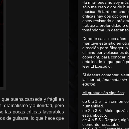
-la mía- pues no soy mús
sólo me creo oidor de bu
música. Si tardo mucho e
críticas hay dos opciones
estoy revisando el próxi
trabajo a profundidad o e
tomándome un descanso
Durante casi cinco años
mantuve este sitio en otr
dirección pero Blogger lo
eliminó por violaciones d
copyright, para conocer l
detalles de lo que pasó 
leer
El Episodio
.
Si deseas comentar, sién
la libertad,
todo sube sin
edición
.
Mi puntuación significa
:
n, que suena cansada y frágil en
de 0 a 1.5 - Un crimen co
n, dramatismo y autoridad, pero
humanidad.
de 2 a 3.5 - Malo, quizás
o las pocas críticas favorables
estrambótico.
os de guitarra, lo que hace que
de 4 a 5.5 - Regular, alg
elemento rescatable.
de 6 a 7.5 - Aceptable, 