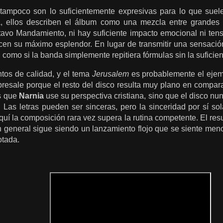
ampoco son lo suficientemente expresivas para lo que suele
, ellos describen el álbum como una mezcla entre grandes c
tavo Mandamiento, ni hay suficiente impacto emocional ni t
cen su máximo esplendor. En lugar de transmitir una sensaci
, como si la banda simplemente repitiera fórmulas sin la suficie
tos de calidad, y el tema
Jerusalem
es probablemente el ejemp
obresale porque el resto del disco resulta muy plano en compar
s que
Narnia
use su perspectiva cristiana, sino que el disco nun
 Las letras pueden ser sinceras, pero la sinceridad por sí so
uí la composición rara vez supera la rutina competente. El res
n general sigue siendo un lanzamiento flojo que se siente me
tada.