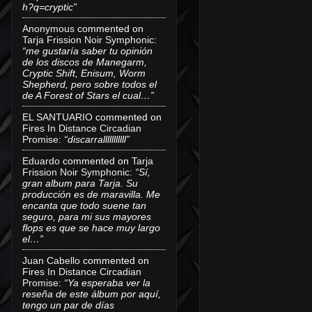
h?q=cryptic”
Anonymous
commented on
Tarja Frission Noir Symphonic
:
“me gustaría saber tu opinión
de los discos de Manegarm,
Cryptic Shift, Enisum, Worm
Shepherd, pero sobre todos el
de A Forest of Stars el cual…”
EL SANTUARIO
commented on
Fires In Distance Circadian
Promise
:
“discarralllllllllll”
Eduardo
commented on
Tarja
Frission Noir Symphonic
:
“Sí,
gran album para Tarja. Su
producción es de maravilla. Me
encanta que todo suene tan
seguro, para mi sus mayores
flops es que se hace muy largo
el…”
Juan Cabello
commented on
Fires In Distance Circadian
Promise
:
“Ya esperaba ver la
reseña de este álbum por aquí,
tengo un par de días