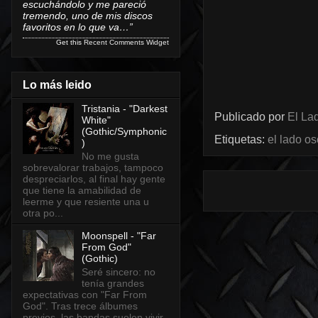
escuchándolo y me pareció
tremendo, uno de mis discos
favoritos en lo que va…”
Get this
Recent Comments Widget
Lo más leido
Tristania - "Darkest
Publicado por
El Lad
White"
(Gothic/Symphonic
Etiquetas:
el lado o
)
No me gusta
sobrevalorar trabajos, tampoco
despreciarlos, al final hay gente
que tiene la amabilidad de
leerme y que resiente una u
otra po...
Moonspell - "Far
From God"
(Gothic)
Seré sincero: no
tenía grandes
expectativas con "Far From
God". Tras trece álbumes
previos, las bandas suelen vivir