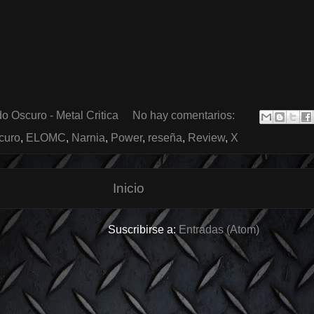
o Oscuro - Metal Critica
No hay comentarios:
scuro
,
ELOMC
,
Narnia
,
Power
,
reseña
,
Review
,
X
Inicio
Suscribirse a:
Entradas (Atom)