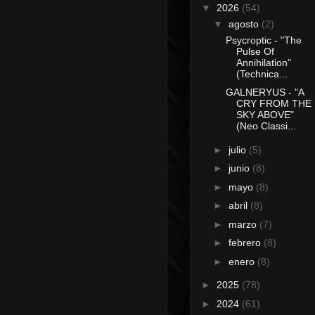
▼
2026
(54)
▼
agosto
(2)
Psycroptic - "The
Pulse Of
Annihilation"
(Technica...
GALNERYUS - "A
CRY FROM THE
SKY ABOVE"
(Neo Classi...
►
julio
(5)
►
junio
(8)
►
mayo
(8)
►
abril
(8)
►
marzo
(7)
►
febrero
(8)
►
enero
(8)
►
2025
(78)
►
2024
(61)