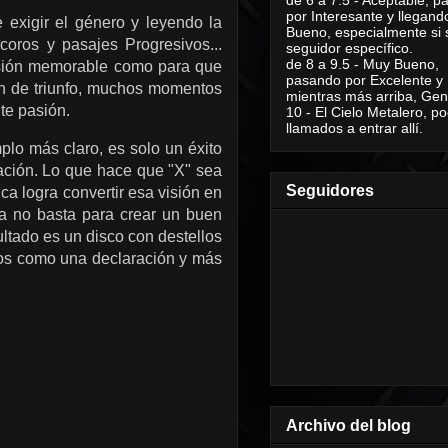
por Interesante y llegand
 exigir el género y leyendo la
Bueno, especialmente si 
oros y pasajes Progresivos...
seguidor específico.
de 8 a 9.5 - Muy Bueno,
ensión memorable como para que
pasando por Excelente y
ón de triunfo, muchos momentos
mientras más arriba, Geni
nte pasión.
10 - El Cielo Metalero, po
llamados a entrar allí.
lo más claro, es solo un éxito
ación.
Lo que hace que "X" sea
Seguidores
ca logra convertir esa visión en
la no basta para crear un buen
ultado es un disco con destellos
nos como una declaración y más
Archivo del blog