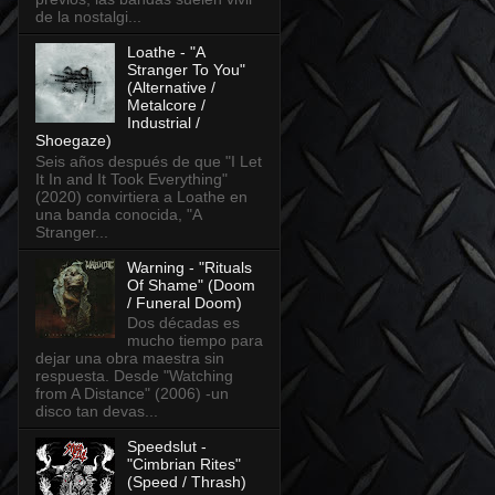
de la nostalgi...
Loathe - "A
Stranger To You"
(Alternative /
Metalcore /
Industrial /
Shoegaze)
Seis años después de que "I Let
It In and It Took Everything"
(2020) convirtiera a Loathe en
una banda conocida, "A
Stranger...
Warning - "Rituals
Of Shame" (Doom
/ Funeral Doom)
Dos décadas es
mucho tiempo para
dejar una obra maestra sin
respuesta. Desde "Watching
from A Distance" (2006) -un
disco tan devas...
Speedslut -
"Cimbrian Rites"
(Speed / Thrash)