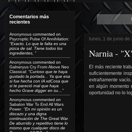
Comentarios más
recientes
Anonymous
commented on
lunes, 1 de junio de
Psycroptic Pulse Of Annihilation
:
“Exacto. Lo que le falta es una
pizca de sal. Tiene todos los
Narnia - "X
ingredientes, ”
Anonymous
commented on
El más reciente tra
Galneryus Cry From Above Neo
Classical
:
“Curioso que te haya
suficientemente insp
gustado la portada... Ya que esa
extrañamente vacío. 
si fue hecha con IA xdCosa que
si te pareció mal que haya
en algún momento m
hecho Grave digger en su…”
oportunidad no lo lo
Anonymous
commented on
Sabaton War To End All Wars
Power
:
“En mi opinión es un
discazo y una digna
continuación de The Great War.
De aburrido y repetitivo tiene lo
mismo que cualquier disco de