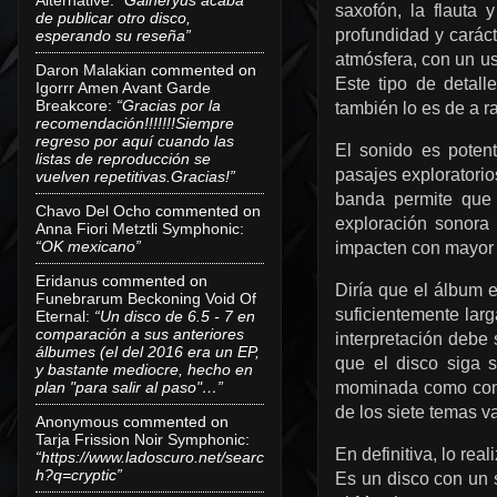
saxofón, la flauta
de publicar otro disco,
profundidad y caráct
esperando su reseña”
atmósfera, con un us
Daron Malakian
commented on
Este tipo de detal
Igorrr Amen Avant Garde
Breakcore
:
“Gracias por la
también lo es de a ra
recomendación!!!!!!!Siempre
regreso por aquí cuando las
El sonido es poten
listas de reproducción se
pasajes exploratorio
vuelven repetitivas.Gracias!”
banda permite que 
Chavo Del Ocho
commented on
exploración sonora
Anna Fiori Metztli Symphonic
:
“OK mexicano”
impacten con mayor 
Eridanus
commented on
Diría que el álbum e
Funebrarum Beckoning Void Of
suficientemente larg
Eternal
:
“Un disco de 6.5 - 7 en
comparación a sus anteriores
interpretación debe 
álbumes (el del 2016 era un EP,
que el disco siga 
y bastante mediocre, hecho en
mominada como con
plan "para salir al paso"…”
de los siete temas v
Anonymous
commented on
Tarja Frission Noir Symphonic
:
En definitiva, lo rea
“https://www.ladoscuro.net/searc
h?q=cryptic”
Es un disco con un s