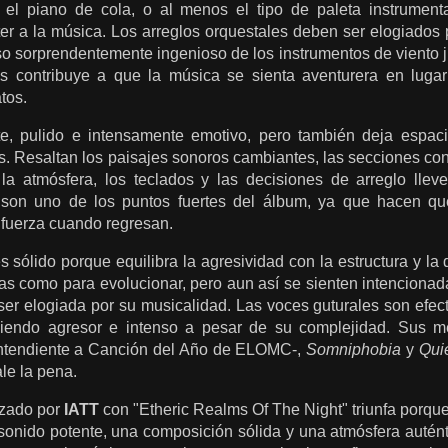
 y el piano de cola, o al menos el tipo de paleta instrumen
er a la música. Los arreglos orquestales deben ser elogiados p
o sorprendentemente ingenioso de los instrumentos de viento ju
les contribuye a que la música se sienta aventurera en lug
tos.
te, pulido e intensamente emotivo, pero también deja espac
s. Resaltan los paisajes sonoros cambiantes, las secciones con
la atmósfera, los teclados y las decisiones de arreglo llev
 son uno de los puntos fuertes del álbum, ya que hacen q
fuerza cuando regresan.
s sólido porque equilibra la agresividad con la estructura y la
as como para evolucionar, pero aun así se sienten intencionada
ser elogiada por su musicalidad. Las voces guturales son efec
siendo agresor e intenso a pesar de su complejidad. Sus 
tendiente a Canción del Año de ELOMC-,
Somniphobia
y
Qui
ale la pena.
lizado por
IATT
con "Etheric Realms Of The Night" triunfa porqu
onido potente, una composición sólida y una atmósfera auténti