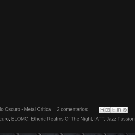
o Oscuro - Metal Critica
2 comentarios:
scuro
,
ELOMC
,
Etheric Realms Of The Night
,
IATT
,
Jazz Fussion