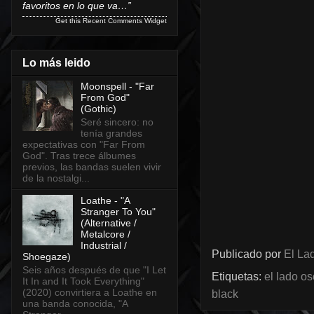
favoritos en lo que va…”
Get this
Recent Comments Widget
Lo más leido
Moonspell - "Far
From God"
(Gothic)
Seré sincero: no
tenía grandes
expectativas con "Far From
God". Tras trece álbumes
previos, las bandas suelen vivir
de la nostalgi...
Loathe - "A
Stranger To You"
(Alternative /
Metalcore /
Industrial /
Publicado por
El Lad
Shoegaze)
Seis años después de que "I Let
Etiquetas:
el lado o
It In and It Took Everything"
(2020) convirtiera a Loathe en
black
una banda conocida, "A