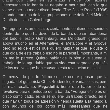
clavar otro clavo en su ataúd y que por razones
inescrutables la banda se negaba a morir, publican lo que
viene a ser su mejor disco desde "The Jester Race" (1996)
cuando eran una de las agrupaciones que definió el Melodic
Death de estilo Gotemburgo.
"Foregone" es un discazo, ciertamente contiene los sonidos
dentro de lo que ha devenido la banda, que sin abandonar
del todo el estilo Gothenburg, ese Melodeath grueso, se
apoya mucho en el Alternative, el Metalcore y el Groove,
pero no es de estilos que quiero hablar, al que le guste lo
que oiga de este trabajo eso no le parecerá importante, a mi
no me lo parece. Quiero hablar de lo bien que suena el
trabajo, de lo agradable que ha sido esta sorpresa y quizás
de los motivos que han causado esta revolución musical.
Comenzando por lo último se me ocurre pensar que la
llegada del guitarrista Chris Broderick (ex varias cosas, pero
la más resaltante,
Megadeth
), tiene que haber sido un
revulsivo para el enfoque de la banda. "Foregone" no es un
disco complicado, es -si se quiere- un trabajo directo, en el
que hay un toque de agresión y rienda suelta a la melodía,
con algunos de los coros más interesantes que he