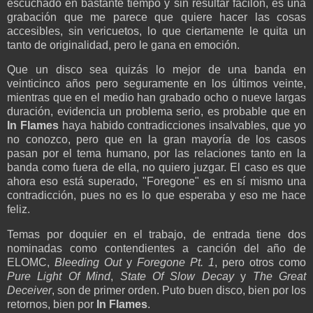
escuchado en bastante tiempo y sin resultar facilón, es una
grabación que me parece que quiere hacer las cosas
accesibles, sin vericuetos, lo que ciertamente le quita un
tanto de originalidad, pero le gana en emoción.
Que un disco sea quizás lo mejor de una banda en
veinticinco años pero seguramente en los últimos veinte,
mientras que en el medio han grabado ocho o nueve largas
duración, evidencia un problema serio, es probable que en
In Flames
haya habido contradicciones insalvables, que yo
no conozco, pero que en la gran mayoría de los casos
pasan por el tema humano, por las relaciones tanto en la
banda como fuera de ella, no quiero juzgar. El caso es que
ahora eso está superado, "Foregone" es en sí mismo una
contradicción, pues no es lo que esperaba y eso me hace
feliz.
Temas por doquier en el trabajo, de entrada tiene dos
nominadas como contendientes a canción del año de
ELOMC,
Bleeding Out
y
Foregone Pt. 1
, pero otros como
Pure Light Of Mind
,
State Of Slow Decay
y
The Great
Deceiver
, son de primer orden. Puto buen disco, bien por los
retornos, bien por
In Flames
.