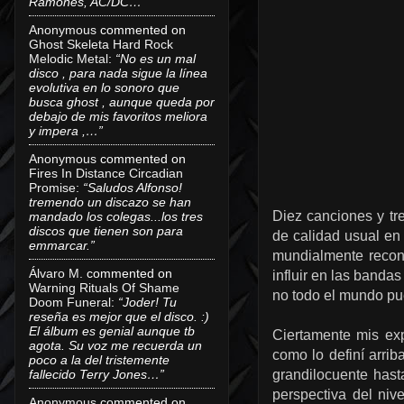
Ramones, AC/DC…”
Anonymous
commented on
Ghost Skeleta Hard Rock
Melodic Metal
:
“No es un mal
disco , para nada sigue la línea
evolutiva en lo sonoro que
busca ghost , aunque queda por
debajo de mis favoritos meliora
y impera ,…”
Anonymous
commented on
Fires In Distance Circadian
Promise
:
“Saludos Alfonso!
tremendo un discazo se han
Diez canciones y tr
mandado los colegas...los tres
discos que tienen son para
de calidad usual en
emmarcar.”
mundialmente recon
Álvaro M.
commented on
influir en las band
Warning Rituals Of Shame
no todo el mundo pue
Doom Funeral
:
“Joder! Tu
reseña es mejor que el disco. :)
El álbum es genial aunque tb
Ciertamente mis exp
agota. Su voz me recuerda un
como lo definí arrib
poco a la del tristemente
fallecido Terry Jones…”
grandilocuente hast
perspectiva del ni
Anonymous
commented on