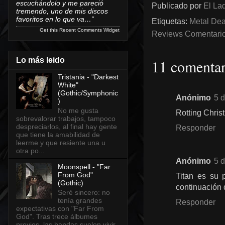
escuchándolo y me pareció
Publicado por
El Lad
tremendo, uno de mis discos
favoritos en lo que va…”
Etiquetas:
Metal Dea
Get this
Recent Comments Widget
Reviews Comentarios
Lo más leido
11 comentar
Tristania - "Darkest
White"
(Gothic/Symphonic
Anónimo
5 
)
No me gusta
Rotting Chris
sobrevalorar trabajos, tampoco
despreciarlos, al final hay gente
Responder
que tiene la amabilidad de
leerme y que resiente una u
otra po...
Anónimo
5 
Moonspell - "Far
From God"
Titan es su p
(Gothic)
continuación 
Seré sincero: no
tenía grandes
Responder
expectativas con "Far From
God". Tras trece álbumes
previos, las bandas suelen vivir