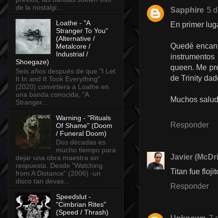
de la nostalgi...
Sapphire
5 d
Loathe - "A
En primer luga
Stranger To You"
(Alternative /
Quedé encanta
Metalcore /
Industrial /
instrumento
Shoegaze)
queen. Me pr
Seis años después de que "I Let
de Trinity da
It In and It Took Everything"
(2020) convirtiera a Loathe en
una banda conocida, "A
Muchos salud
Stranger...
Warning - "Rituals
Responder
Of Shame" (Doom
/ Funeral Doom)
Dos décadas es
mucho tiempo para
Javier (McDri
dejar una obra maestra sin
respuesta. Desde "Watching
Titan fue floj
from A Distance" (2006) -un
disco tan devas...
Responder
Speedslut -
"Cimbrian Rites"
(Speed / Thrash)