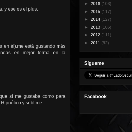
►
2016
(103)
 y ese es el plus.
►
2015
(117)
►
2014
(127)
►
2013
(106)
►
2012
(111)
►
2011
(92)
es en él),me está gustando más
andas en mejor forma en la
Sígueme
unque sí me gustaba como para
Facebook
Hipnótico y sublime.