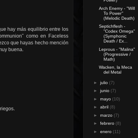
Power)
Arch Enemy - "Will
To Power"
(Melodic Death)
Septichflesh -
e hay más equilibrio entre los
"Codex Omega"
"communion" como en Faceless
(Symphonic
Death / Ex...
dezco que hayas hecho mención
Leprous - "Malina"
 muy buena.
(Progressive /
Math)
Wacken, la Meca
del Metal
►
julio
(7)
►
junio
(7)
►
mayo
(10)
►
abril
(8)
riegos.
►
marzo
(7)
►
febrero
(8)
►
enero
(11)