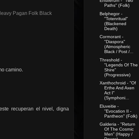
Ensiferum - "Two
Paths" (Folk)
Heavy Pagan Folk Black
Belphegor -
"Totenritual"
(Blackened
Death)
Cormorant -
"Diaspora"
(Atmospheric
Black / Post /...
Threshold -
"Legends Of The
smo camino.
Shire"
(Progressive)
Xanthochroid - "Of
Erthe And Axen
Act I"
(Symphoni...
Eluveitie -
este recuperan el nivel, digna
"Evocation II -
Pantheon" (Folk)
Galderia - "Return
Of The Cosmic
Men" (Happy /