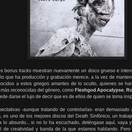
es bonus tracks muestran nuevamente un disco grueso e intens
 lo que ha producción y grabación merece, a la vez de mante
ocidos a estos griegos amantes de lo oculto, quienes se h
as más reconocidas del género, como
Fleshgod Apocalypse
,
Ro
de darse el lujo de decir que es de ellos de quien se toma inspi
ectativas -aunque tratando de controlarlas- eran demasiado a
a, es uno de los mejores discos del Death Sinfónico, un trabaj
a lo absurdo... si no lo ha escuchado, deténgase aquí, vaya y
vel de creatividad y banda de la que estamos hablando. Per