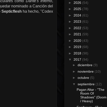
taculares como
Dante's Inferno
,
►
2026
(54)
e quedar nominado a Canción del
►
2025
(78)
e
Septicflesh
ha hecho, "Codex
►
2024
(61)
►
2023
(61)
►
2022
(53)
►
2021
(59)
►
2020
(43)
►
2019
(68)
►
2018
(98)
▼
2017
(94)
►
diciembre
(9)
►
noviembre
(10)
►
octubre
(5)
▼
septiembre
(12)
Pagan Altar - "The
Room Of
Shadows" (Doom
/ Heavy)