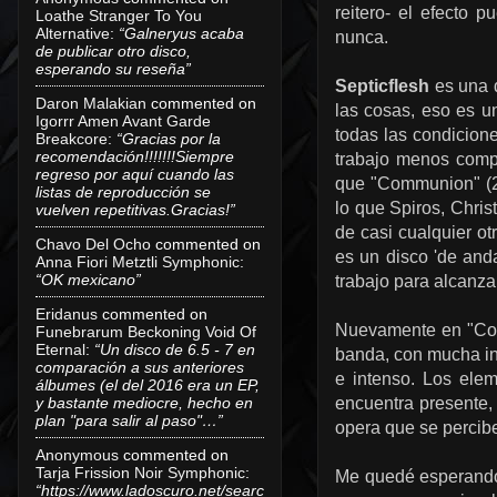
reitero- el efecto 
Loathe Stranger To You
Alternative
:
“Galneryus acaba
nunca.
de publicar otro disco,
esperando su reseña”
Septicflesh
es una 
Daron Malakian
commented on
las cosas, eso es u
Igorrr Amen Avant Garde
todas las condicione
Breakcore
:
“Gracias por la
recomendación!!!!!!!Siempre
trabajo menos comp
regreso por aquí cuando las
que "Communion" (20
listas de reproducción se
lo que Spiros, Chris
vuelven repetitivas.Gracias!”
de casi cualquier ot
Chavo Del Ocho
commented on
es un disco 'de and
Anna Fiori Metztli Symphonic
:
“OK mexicano”
trabajo para alcanza
Eridanus
commented on
Nuevamente en "Code
Funebrarum Beckoning Void Of
Eternal
:
“Un disco de 6.5 - 7 en
banda, con mucha ins
comparación a sus anteriores
e intenso. Los ele
álbumes (el del 2016 era un EP,
y bastante mediocre, hecho en
encuentra presente, 
plan "para salir al paso"…”
opera que se percibe
Anonymous
commented on
Tarja Frission Noir Symphonic
:
Me quedé esperando
“https://www.ladoscuro.net/searc