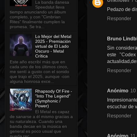
Unknown
7 
La banda danesa
Speedslut lleva
Pedazo de dis
tiempo anunciando un álbum
completo, y con "Cimbrian
Responder
Rites" finalmente cumplen la
promesa. Se tra...
Lo Mejor del Metal
Bruno Lindb
2025 - Premiación
virtual de El Lado
Sin considera
Oscuro - Metal
este "Codex
Crítica
actualidad,de
Este año escribí más que en
cada uno de los últimos cinco,
Responder
me sentí a gusto con el sonido
que trajo el 2025, aunque -con
alguna honrosa exce...
Anónimo
10
Rhapsody Of Fire -
"Into The Legend"
Impresionant
(Symphonic /
Power)
escuchar de 
El Metal es capaz
Responder
de sanarse a él mismo gracias a
su naturaleza. Cuando una
banda decae en la música en
general es poco usual que
Anónimo
11
pueda rec...