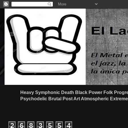
Heavy Symphonic Death Black Power Folk Progre
Psychodelic Brutal Post Art Atmospheric Extreme G
2
6
8
3
5
5
4