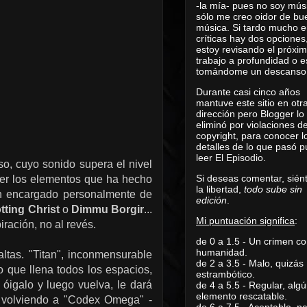
-la mía- pues no soy mús
sólo me creo oidor de bu
música. Si tardo mucho e
críticas hay dos opciones
estoy revisando el próxi
trabajo a profundidad o e
tomándome un descanso
Durante casi cinco años
mantuve este sitio en otr
dirección pero Blogger lo
eliminó por violaciones d
copyright, para conocer l
detalles de lo que pasó 
leer
El Episodio
.
o, cuyo sonido supera el nivel
Si deseas comentar, sién
ner los elementos que ha hecho
la libertad,
todo sube sin
an encargado personalmente de
edición
.
tting Christ
o
Dimmu Borgir
...
Mi puntuación significa
:
ración, no al revés.
de 0 a 1.5 - Un crimen co
humanidad.
ltas. "Titan", inconmensurable
de 2 a 3.5 - Malo, quizás
o que llena todos los espacios,
estrambótico.
 óigalo y luego vuelva, le dará
de 4 a 5.5 - Regular, alg
elemento rescatable.
o volviendo a "Codex Omega" -
de 6 a 7.5 - Aceptable, 