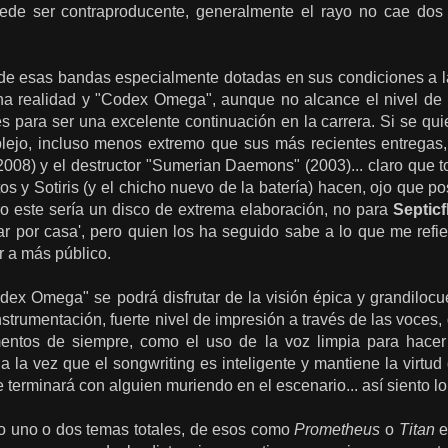
puede ser contraproducente, generalmente el rayo no cae dos
de esas bandas especialmente dotadas en sus condiciones a la
na realidad y "Codex Omega", aunque no alcance el nivel de pe
s para ser una excelente continuación en la carrera. Si se qui
lejo, incluso menos extremo que sus más recientes entregas
08) y el destructor "Sumerian Daemons" (2003)... claro que to
tos y Sotiris (y el chicho nuevo de la batería) hacen, ojo que 
ro este sería un disco de extrema elaboración, no para
Septicf
ar por casa', pero quien los ha seguido sabe a lo que me refi
r a más público.
x Omega" se podrá disfrutar de la visión épica y grandilocue
trumentación, fuerte nivel de impresión a través de las voces, 
mentos de siempre, como el uso de la voz limpia para hacer 
a la vez que el songwriting es inteligente y mantiene la virtud
 terminará con alguien muriendo en el escenario... así siento l
 uno o dos temas totales, de esos como
Prometheus
o
Titan
e