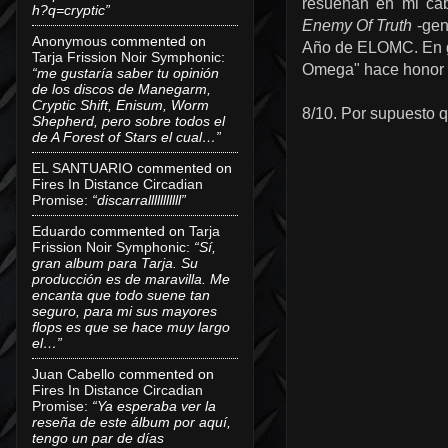
resuenan en mi cab
h?q=cryptic”
Enemy Of Truth
-geni
Anonymous
commented on
Año de ELOMC. En g
Tarja Frission Noir Symphonic
:
Omega" hace honor a 
“me gustaría saber tu opinión
de los discos de Manegarm,
Cryptic Shift, Enisum, Worm
8/10. Por supuesto 
Shepherd, pero sobre todos el
de A Forest of Stars el cual…”
EL SANTUARIO
commented on
Fires In Distance Circadian
Promise
:
“discarralllllllllll”
Eduardo
commented on
Tarja
Frission Noir Symphonic
:
“Sí,
gran album para Tarja. Su
producción es de maravilla. Me
encanta que todo suene tan
seguro, para mi sus mayores
flops es que se hace muy largo
el…”
Juan Cabello
commented on
Fires In Distance Circadian
Promise
:
“Ya esperaba ver la
reseña de este álbum por aquí,
tengo un par de días