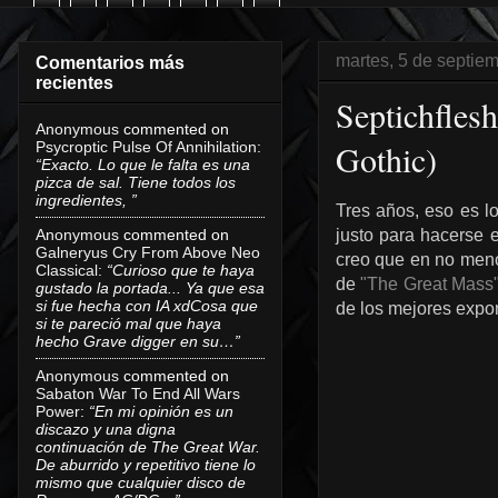
martes, 5 de septie
Comentarios más
recientes
Septichfles
Anonymous
commented on
Gothic)
Psycroptic Pulse Of Annihilation
:
“Exacto. Lo que le falta es una
pizca de sal. Tiene todos los
ingredientes, ”
Tres años, eso es 
Anonymous
commented on
justo para hacerse 
Galneryus Cry From Above Neo
creo que en no meno
Classical
:
“Curioso que te haya
de
"The Great Mass
gustado la portada... Ya que esa
si fue hecha con IA xdCosa que
de los mejores expo
si te pareció mal que haya
hecho Grave digger en su…”
Anonymous
commented on
Sabaton War To End All Wars
Power
:
“En mi opinión es un
discazo y una digna
continuación de The Great War.
De aburrido y repetitivo tiene lo
mismo que cualquier disco de