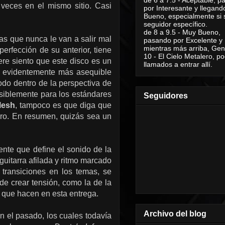
 veces en el mismo sitio. Casi
por Interesante y llegand
Bueno, especialmente si 
seguidor específico.
de 8 a 9.5 - Muy Bueno,
s que nunca le van a salir mal
pasando por Excelente y
mientras más arriba, Geni
rfección de su anterior, tiene
10 - El Cielo Metalero, po
ere siento que este disco es un
llamados a entrar allí.
, evidentemente más asequible
do dentro de la perspectiva de
posiblemente para los estándares
Seguidores
lesh
, tampoco es que diga que
ero. En resumen, quizás sea un
nte que define el sonido de la
guitarra afilada y ritmo marcado
transiciones en los temas, se
 de crear tensión, como la de la
o que hacen en esta entrega.
Archivo del blog
n el pasado, los cuales todavía