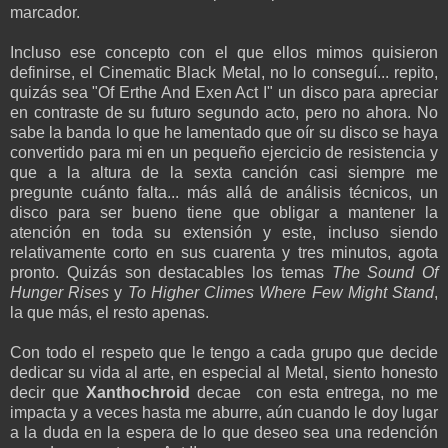
marcador.
Incluso ese concepto con el que ellos mimos quisieron
definirse, el Cinematic Black Metal, no lo conseguí... repito,
quizás sea "Of Erthe And Exen Act I" un disco para apreciar
en contraste de su futuro segundo acto, pero no ahora. No
sabe la banda lo que he lamentado que oír su disco se haya
convertido para mi en un pequeño ejercicio de resistencia y
que a la altura de la sexta canción casi siempre me
pregunte cuánto falta... más allá de análisis técnicos, un
disco para ser bueno tiene que obligar a mantener la
atención en toda su extensión y este, incluso siendo
relativamente corto en sus cuarenta y tres minutos, agota
pronto. Quizás son destacables los temas
The Sound Of
Hunger Rises
y
To Higher Climes Where Few Might Stand
,
la que más, el resto apenas.
Con todo el respeto que le tengo a cada grupo que decide
dedicar su vida al arte, en especial al Metal, siento honesto
decir que
Xanthochroid
decae con esta entrega, no me
impacta y a veces hasta me aburre, aún cuando le doy lugar
a la duda en la espera de lo que deseo sea una redención