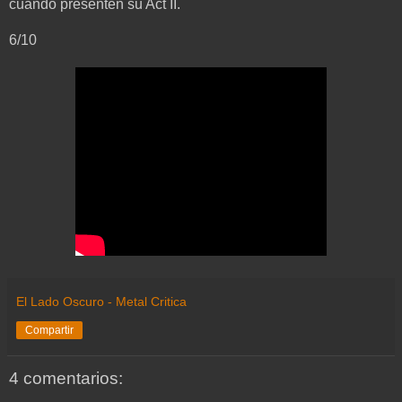
cuando presenten su Act II.
6/10
El Lado Oscuro - Metal Critica
Compartir
4 comentarios: