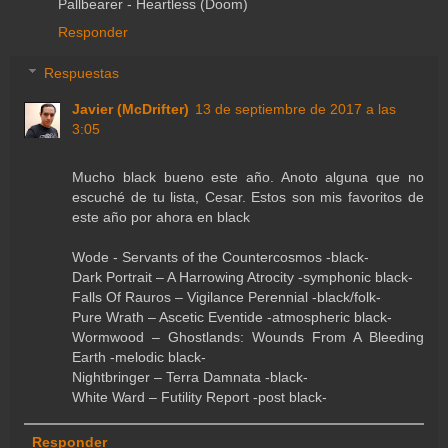
Pallbearer - Heartless (Doom)
Responder
Respuestas
Javier (McDrifter)
13 de septiembre de 2017 a las
3:05
Mucho black bueno este año. Anoto alguna que no
escuché de tu lista, Cesar. Estos son mis favoritos de
este año por ahora en black
Wode - Servants of the Countercosmos -black-
Dark Portrait – A Harrowing Atrocity -symphonic black-
Falls Of Rauros – Vigilance Perennial -black/folk-
Pure Wrath – Ascetic Eventide -atmospheric black-
Wormwood – Ghostlands: Wounds From A Bleeding
Earth -melodic black-
Nightbringer – Terra Damnata -black-
White Ward – Futility Report -post black-
Responder