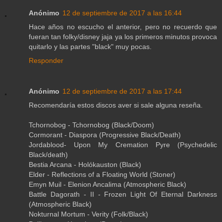
Anónimo
12 de septiembre de 2017 a las 16:44
Hace años no escucho el anterior, pero no recuerdo que
fueran tan folky/disney jaja ya los primeros minutos provoca
quitarlo y las partes "black" muy pocas.
Responder
Anónimo
12 de septiembre de 2017 a las 17:44
Recomendaría estos discos aver si sale alguna reseña.
Tchornobog - Tchornobog (Black/Doom)
Cormorant - Diaspora (Progressive Black/Death)
Jordablood- Upon My Cremation Pyre (Psychedelic
Black/death)
Bestia Arcana - Holókauston (Black)
Elder - Reflections of a Floating World (Stoner)
Emyn Muil - Elenion Ancalima (Atmospheric Black)
Battle Dagorath - II - Frozen Light Of Eternal Darkness
(Atmospheric Black)
Nokturnal Mortum - Verity (Folk/Black)