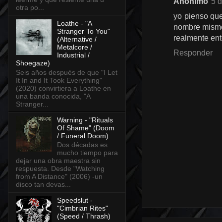
Anónimo
5 d
otra po...
yo pienso que
Loathe - "A
nombre mismo 
Stranger To You"
realmente ent
(Alternative /
Metalcore /
Responder
Industrial /
Shoegaze)
Seis años después de que "I Let
It In and It Took Everything"
(2020) convirtiera a Loathe en
una banda conocida, "A
Stranger...
Warning - "Rituals
Of Shame" (Doom
/ Funeral Doom)
Dos décadas es
mucho tiempo para
dejar una obra maestra sin
respuesta. Desde "Watching
from A Distance" (2006) -un
disco tan devas...
Speedslut -
"Cimbrian Rites"
(Speed / Thrash)