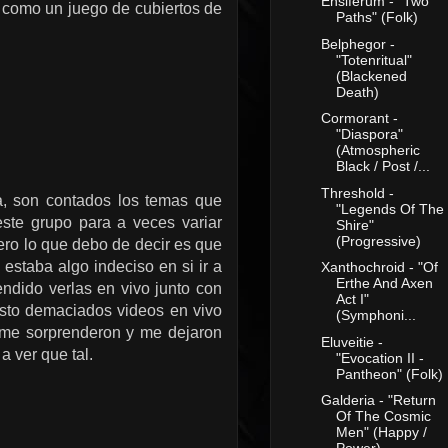
Ensiferum - "Two
 como un juego de cubiertos de
Paths" (Folk)
Belphegor -
"Totenritual"
(Blackened
Death)
Cormorant -
"Diaspora"
(Atmospheric
Black / Post /...
Threshold -
, son contados los temas que
"Legends Of The
este grupo para a veces variar
Shire"
(Progressive)
ero lo que debo de decir es que
staba algo indeciso en si ir a
Xanthochroid - "Of
Erthe And Axen
ndido verlas en vivo junto con
Act I"
to demaciados videos en vivo
(Symphoni...
me sorprenderon y me dejaron
Eluveitie -
 ver que tal.
"Evocation II -
Pantheon" (Folk)
Galderia - "Return
Of The Cosmic
Men" (Happy /