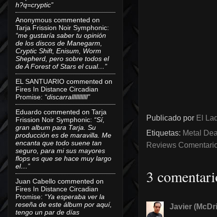
h?q=cryptic”
Anonymous
commented on
Tarja Frission Noir Symphonic
:
“me gustaría saber tu opinión
de los discos de Manegarm,
Cryptic Shift, Enisum, Worm
Shepherd, pero sobre todos el
de A Forest of Stars el cual…”
EL SANTUARIO
commented on
Fires In Distance Circadian
Promise
:
“discarralllllllllll”
Eduardo
commented on
Tarja
Publicado por
El Lad
Frission Noir Symphonic
:
“Sí,
gran album para Tarja. Su
Etiquetas:
Metal Dea
producción es de maravilla. Me
encanta que todo suene tan
Reviews Comentarios
seguro, para mi sus mayores
flops es que se hace muy largo
el…”
3 comentari
Juan Cabello
commented on
Fires In Distance Circadian
Promise
:
“Ya esperaba ver la
reseña de este álbum por aquí,
Javier (McDri
tengo un par de días