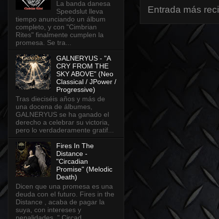
La banda danesa
Entrada más rec
Speedslut lleva
tiempo anunciando un álbum
completo, y con "Cimbrian
Rites" finalmente cumplen la
promesa. Se tra...
GALNERYUS - "A
CRY FROM THE
SKY ABOVE" (Neo
Classical / JPower /
Progressive)
Tras dieciséis años y más de
una docena de álbumes,
GALNERYUS se ha ganado el
derecho a celebrar su victoria,
pero lo verdaderamente gratif...
Fires In The
Distance -
"Circadian
Promise" (Melodic
Death)
Dicen que una promesa es una
deuda con el futuro. Fires in the
Distance , acaba de pagar la
suya, con intereses y
penalidades. " Circad...