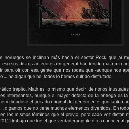
os noruegos se inclinan más hacia el sector Rock que al 
 eso sus discos anteriores en general han tenido mala recepci
ir para oír con esa gente que nos rodea que -aunque nos ap
o'... no digan que no, todos lo hemos sufrido-disfrutado.
tico (repito, Math es lo mismo que decir 'de ritmos inusuales
res interesantes, aunque el mayor defecto de la entrega es la
permitiéndose el pecado original del género en el que tanto ca
... digamos que no tiene muchos elementos divertidos. En todo 
 en los mismos términos que el previo, pero cada vez distan 
 (2011) trabajo que fue el que verdaderamente dio a conocer al q