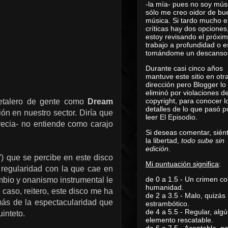
-la mía- pues no soy mús
sólo me creo oidor de bu
música. Si tardo mucho e
críticas hay dos opciones
estoy revisando el próxi
trabajo a profundidad o e
tomándome un descanso
Durante casi cinco años
mantuve este sitio en otr
dirección pero Blogger lo
eliminó por violaciones d
copyright, para conocer l
metalero de gente como
Dream
detalles de lo que pasó 
ón en nuestro sector. Diría que
leer
El Episodio
.
recia- no entiende como carajo
Si deseas comentar, sién
la libertad,
todo sube sin
edición
.
') que se percibe en este disco
Mi puntuación significa
:
 regularidad con la que cae en
de 0 a 1.5 - Un crimen co
mbio y onanismo instrumental le
humanidad.
caso, reitero, este disco me ha
de 2 a 3.5 - Malo, quizás
más de la espectacularidad que
estrambótico.
de 4 a 5.5 - Regular, alg
uinteto.
elemento rescatable.
de 6 a 7.5 - Aceptable, 