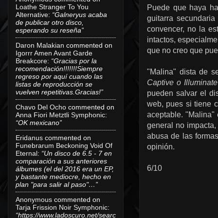
Loathe Stranger To You
Puede que haya hab
Alternative
:
“Galneryus acaba
guitarra secundaria
de publicar otro disco,
convencer, no la es
esperando su reseña”
intactos, especialm
Daron Malakian
commented on
que no creo que pue
Igorrr Amen Avant Garde
Breakcore
:
“Gracias por la
recomendación!!!!!!!Siempre
"Malina" dista de 
regreso por aquí cuando las
Captive o Illuminat
listas de reproducción se
vuelven repetitivas.Gracias!”
pueden salvar el di
web, pues si tiene c
Chavo Del Ocho
commented on
aceptable. "Malina" 
Anna Fiori Metztli Symphonic
:
“OK mexicano”
general no impacta, 
abusa de las formas
Eridanus
commented on
Funebrarum Beckoning Void Of
opinión.
Eternal
:
“Un disco de 6.5 - 7 en
comparación a sus anteriores
6/10
álbumes (el del 2016 era un EP,
y bastante mediocre, hecho en
plan "para salir al paso"…”
Anonymous
commented on
Tarja Frission Noir Symphonic
:
“https://www.ladoscuro.net/searc