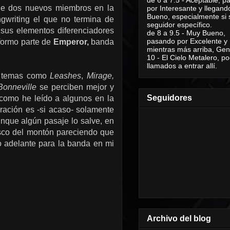
 de dos nuevos miembros en la
por Interesante y llegand
Bueno, especialmente si 
ngwriting el que no termina de
seguidor específico.
 sus elementos diferenciadores
de 8 a 9.5 - Muy Bueno,
pasando por Excelente y
 formo parte de
Emperor,
banda
mientras más arriba, Geni
10 - El Cielo Metalero, po
llamados a entrar allí.
o, temas como
Leashes
,
Mirage,
Bonneville
se perciben mejor y
Seguidores
 como he leído a algunos en la
iración es -si acaso- solamente
unque algún pasaje lo salve, en
 disco del montón pareciendo que
o adelante para la banda en mi
Archivo del blog