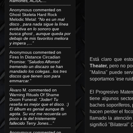
Ramones, AC/DC…”
Anonymous
commented on
Ghost Skeleta Hard Rock
Melodic Metal
:
“No es un mal
disco , para nada sigue la línea
evolutiva en lo sonoro que
busca ghost , aunque queda por
debajo de mis favoritos meliora
y impera ,…”
Anonymous
commented on
Fires In Distance Circadian
Está claro que est
Promise
:
“Saludos Alfonso!
Theater,
pero no por
tremendo un discazo se han
mandado los colegas...los tres
"Malina" puede serv
discos que tienen son para
soportamos 'ese ruid
emmarcar.”
Álvaro M.
commented on
El Progresivo Matemá
Warning Rituals Of Shame
tiene algunos secto
Doom Funeral
:
“Joder! Tu
reseña es mejor que el disco. :)
baches soporíferos, 
El álbum es genial aunque tb
hacen perder el foco
agota. Su voz me recuerda un
llamado la atención
poco a la del tristemente
fallecido Terry Jones…”
significó "Bilateral"
Anonymous
commented on