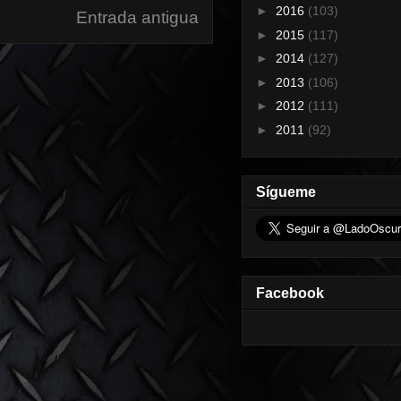
►
2016
(103)
Entrada antigua
►
2015
(117)
►
2014
(127)
►
2013
(106)
►
2012
(111)
►
2011
(92)
Sígueme
Facebook