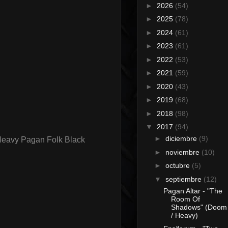
►
2026
(54)
►
2025
(78)
►
2024
(61)
►
2023
(61)
►
2022
(53)
►
2021
(59)
►
2020
(43)
►
2019
(68)
►
2018
(98)
▼
2017
(94)
►
diciembre
(9)
Heavy Pagan Folk Black
►
noviembre
(10)
►
octubre
(5)
▼
septiembre
(12)
Pagan Altar - "The
Room Of
Shadows" (Doom
/ Heavy)