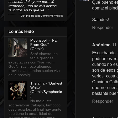
escuchándolo y me pareció
Qué bueno es 
tremendo, uno de mis discos
goma: ni pinch
favoritos en lo que va…”
Get this
Recent Comments Widget
Saludos!
Responder
Lo más leido
Moonspell - "Far
From God"
Anónimo
11
(Gothic)
Escuchando e
Seré sincero: no
tenía grandes
podriamos re
expectativas con "Far From
cuando no esc
God". Tras trece álbumes
son de esos g
previos, las bandas suelen vivir
de la nostalgi...
verlos, cosa
Omnium Gathe
Tristania - "Darkest
White"
que no suena
(Gothic/Symphonic
bastante buen
)
No me gusta
Responder
sobrevalorar trabajos, tampoco
despreciarlos, al final hay gente
que tiene la amabilidad de
leerme y que resiente una u