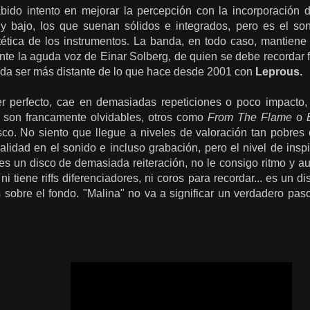
ido intento en mejorar la percepción con la incorporación
 y bajo, los que suenan sólidos e integrados, pero es el so
tética de los instrumentos. La banda, en todo caso, mantiene
ente la aguda voz de Einar Solberg, de quien se debe recordar
da ser más distante de lo que hace desde 2001 con
Leprous.
ser perfecto, cae en demasiadas repeticiones o poco impact
e
son francamente olvidables, otros como
From The Flame
o
sco. No siento que llegue a niveles de valoración tan pobres
alidad en el sonido e incluso grabación, pero el nivel de insp
es un disco de demasiada reiteración, no le consigo ritmo y a
ni tiene riffs diferenciadores, ni coros para recordar... es un
 sobre el fondo. "Malina" no va a significar un verdadero pas