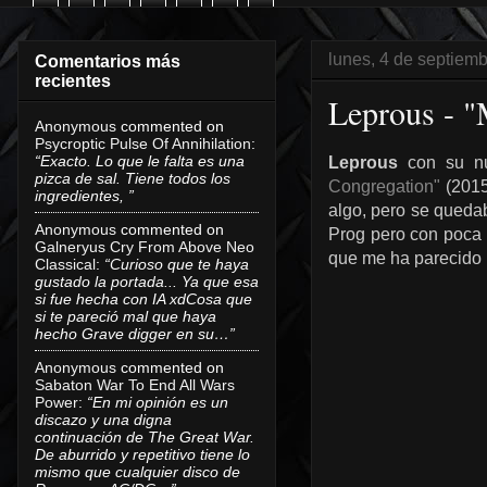
lunes, 4 de septiem
Comentarios más
recientes
Leprous - "
Anonymous
commented on
Psycroptic Pulse Of Annihilation
:
“Exacto. Lo que le falta es una
Leprous
con su nu
pizca de sal. Tiene todos los
Congregation"
(2015
ingredientes, ”
algo, pero se quedab
Anonymous
commented on
Prog pero con poca 
Galneryus Cry From Above Neo
que me ha parecido l
Classical
:
“Curioso que te haya
gustado la portada... Ya que esa
si fue hecha con IA xdCosa que
si te pareció mal que haya
hecho Grave digger en su…”
Anonymous
commented on
Sabaton War To End All Wars
Power
:
“En mi opinión es un
discazo y una digna
continuación de The Great War.
De aburrido y repetitivo tiene lo
mismo que cualquier disco de