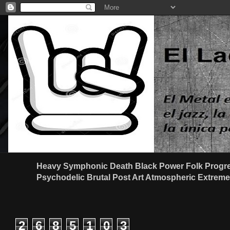
Heavy Symphonic Death Black Power Folk Progre
Psychodelic Brutal Post Art Atmospheric Extreme G
2
6
8
5
1
0
3