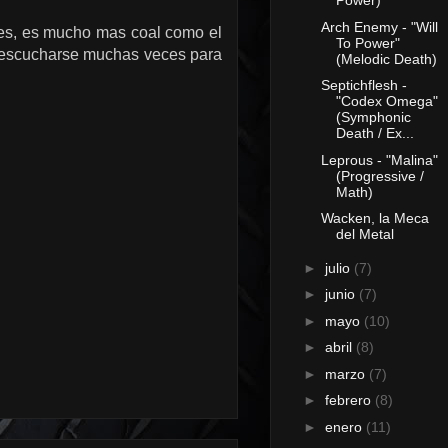
Power)
Arch Enemy - "Will
 ves, es mucho mas coal como el
To Power"
o escucharse muchas veces para
(Melodic Death)
Septichflesh -
"Codex Omega"
(Symphonic
Death / Ex...
Leprous - "Malina"
(Progressive /
Math)
Wacken, la Meca
del Metal
►
julio
(7)
►
junio
(7)
►
mayo
(10)
►
abril
(8)
►
marzo
(7)
►
febrero
(8)
►
enero
(11)