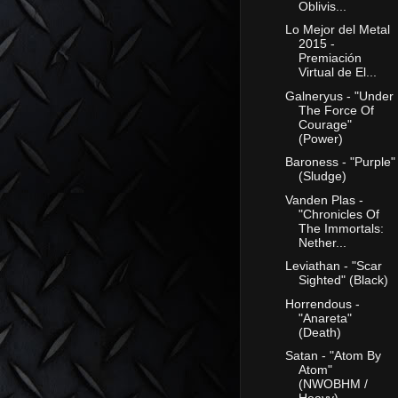
Oblivis...
Lo Mejor del Metal
2015 -
Premiación
Virtual de El...
Galneryus - "Under
The Force Of
Courage"
(Power)
Baroness - "Purple"
(Sludge)
Vanden Plas -
"Chronicles Of
The Immortals:
Nether...
Leviathan - "Scar
Sighted" (Black)
Horrendous -
"Anareta"
(Death)
Satan - "Atom By
Atom"
(NWOBHM /