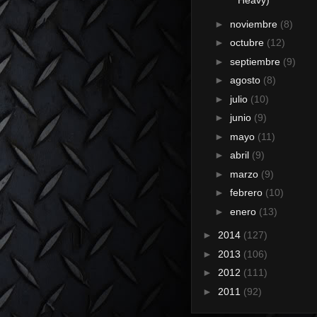
Heavy)
►
noviembre
(8)
►
octubre
(12)
►
septiembre
(9)
►
agosto
(8)
►
julio
(10)
►
junio
(9)
►
mayo
(11)
►
abril
(9)
►
marzo
(9)
►
febrero
(10)
►
enero
(13)
►
2014
(127)
►
2013
(106)
►
2012
(111)
►
2011
(92)