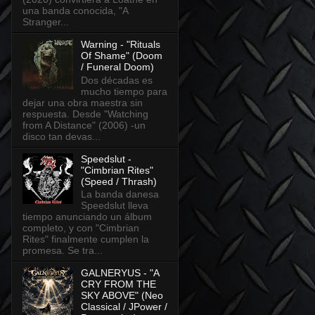
una banda conocida, "A
Stranger...
Warning - "Rituals
Of Shame" (Doom
/ Funeral Doom)
Dos décadas es
mucho tiempo para
dejar una obra maestra sin
respuesta. Desde "Watching
from A Distance" (2006) -un
disco tan devas...
Speedslut -
"Cimbrian Rites"
(Speed / Thrash)
La banda danesa
Speedslut lleva
tiempo anunciando un álbum
completo, y con "Cimbrian
Rites" finalmente cumplen la
promesa. Se tra...
GALNERYUS - "A
CRY FROM THE
SKY ABOVE" (Neo
Classical / JPower /