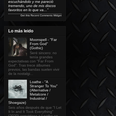
escuchándolo y me pareció
tremendo, uno de mis discos
favoritos en lo que va…”
Get this
Recent Comments Widget
Lo más leido
Moonspell - "Far
From God"
(Gothic)
Seré sincero: no
tenía grandes
expectativas con "Far From
God". Tras trece álbumes
previos, las bandas suelen vivir
de la nostalgi...
Loathe - "A
Stranger To You"
(Alternative /
Metalcore /
Industrial /
Shoegaze)
Seis años después de que "I Let
It In and It Took Everything"
(2020) convirtiera a Loathe en