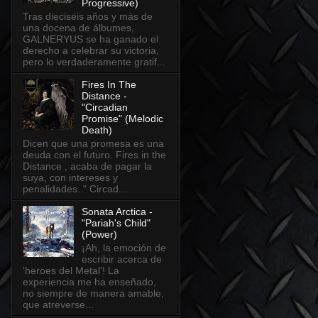
Progressive)
Tras dieciséis años y más de
una docena de álbumes,
GALNERYUS se ha ganado el
derecho a celebrar su victoria,
pero lo verdaderamente gratif...
Fires In The
Distance -
"Circadian
Promise" (Melodic
Death)
Dicen que una promesa es una
deuda con el futuro. Fires in the
Distance , acaba de pagar la
suya, con intereses y
penalidades. " Circad...
Sonata Arctica -
"Pariah's Child"
(Power)
¡Ah, la emoción de
escribir acerca de
'heroes del Metal'! La
experiencia me ha enseñado,
no siempre de manera amable,
que atreverse...