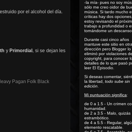
-la mía- pues no soy mús
sólo me creo oidor de bu
estruido por el alcohol del día.
música. Si tardo mucho e
críticas hay dos opciones
estoy revisando el próxi
trabajo a profundidad o e
tomándome un descanso
Durante casi cinco años
mantuve este sitio en otr
dirección pero Blogger lo
th
y
Primordial
, si se dejan les
eliminó por violaciones d
copyright, para conocer l
detalles de lo que pasó 
leer
El Episodio
.
Si deseas comentar, sién
la libertad,
todo sube sin
Heavy Pagan Folk Black
edición
.
Mi puntuación significa
:
de 0 a 1.5 - Un crimen co
humanidad.
de 2 a 3.5 - Malo, quizás
estrambótico.
de 4 a 5.5 - Regular, alg
elemento rescatable.
de 6 a 7.5 - Aceptable, 