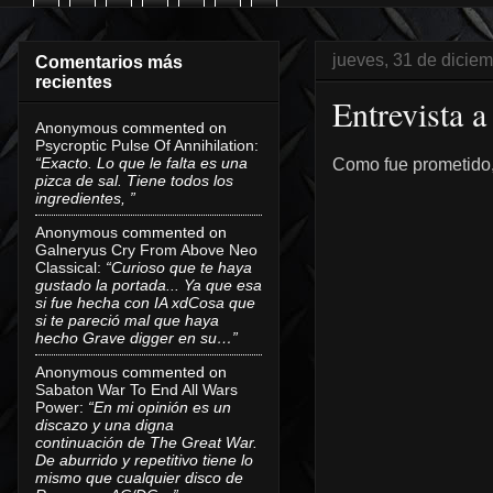
jueves, 31 de dicie
Comentarios más
recientes
Entrevista 
Anonymous
commented on
Psycroptic Pulse Of Annihilation
:
“Exacto. Lo que le falta es una
Como fue prometido,
pizca de sal. Tiene todos los
ingredientes, ”
Anonymous
commented on
Galneryus Cry From Above Neo
Classical
:
“Curioso que te haya
gustado la portada... Ya que esa
si fue hecha con IA xdCosa que
si te pareció mal que haya
hecho Grave digger en su…”
Anonymous
commented on
Sabaton War To End All Wars
Power
:
“En mi opinión es un
discazo y una digna
continuación de The Great War.
De aburrido y repetitivo tiene lo
mismo que cualquier disco de