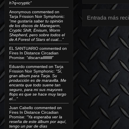
h?q=cryptic”
Anonymous
commented on
Tarja Frission Noir Symphonic
:
Entrada más rec
“me gustaría saber tu opinión
de los discos de Manegarm,
Cryptic Shift, Enisum, Worm
Shepherd, pero sobre todos el
de A Forest of Stars el cual…”
EL SANTUARIO
commented on
Fires In Distance Circadian
Promise
:
“discarralllllllllll”
Eduardo
commented on
Tarja
Frission Noir Symphonic
:
“Sí,
gran album para Tarja. Su
producción es de maravilla. Me
encanta que todo suene tan
seguro, para mi sus mayores
flops es que se hace muy largo
el…”
Juan Cabello
commented on
Fires In Distance Circadian
Promise
:
“Ya esperaba ver la
reseña de este álbum por aquí,
tengo un par de días