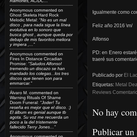
Ramones, AC/DC…”
Anonymous
commented on
Igualmente como con
Ghost Skeleta Hard Rock
Melodic Metal
:
“No es un mal
disco , para nada sigue la línea
Feliz año 2016 \m/
evolutiva en lo sonoro que
busca ghost , aunque queda por
Alfonso
debajo de mis favoritos meliora
y impera ,…”
PD: en Enero estaré
Anonymous
commented on
Fires In Distance Circadian
traeré sus comentari
Promise
:
“Saludos Alfonso!
tremendo un discazo se han
mandado los colegas...los tres
Publicado por
El Lad
discos que tienen son para
emmarcar.”
Etiquetas:
Metal Dea
Reviews Comentarios
Álvaro M.
commented on
Warning Rituals Of Shame
Doom Funeral
:
“Joder! Tu
reseña es mejor que el disco. :)
No hay come
El álbum es genial aunque tb
agota. Su voz me recuerda un
poco a la del tristemente
fallecido Terry Jones…”
Publicar un
Anonymous
commented on