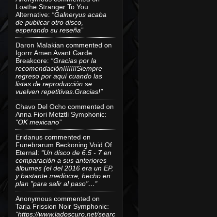
Loathe Stranger To You
Alternative
:
“Galneryus acaba
de publicar otro disco,
esperando su reseña”
Daron Malakian
commented on
Igorrr Amen Avant Garde
Breakcore
:
“Gracias por la
recomendación!!!!!!!Siempre
regreso por aquí cuando las
listas de reproducción se
vuelven repetitivas.Gracias!”
Chavo Del Ocho
commented on
Anna Fiori Metztli Symphonic
:
“OK mexicano”
Eridanus
commented on
Funebrarum Beckoning Void Of
Eternal
:
“Un disco de 6.5 - 7 en
comparación a sus anteriores
álbumes (el del 2016 era un EP,
y bastante mediocre, hecho en
plan "para salir al paso"…”
Anonymous
commented on
Tarja Frission Noir Symphonic
:
“https://www.ladoscuro.net/searc