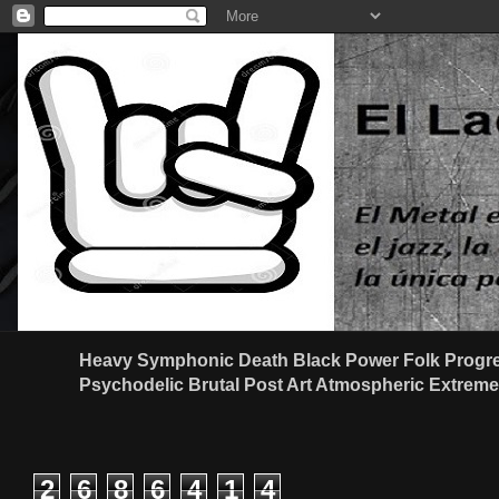
Heavy Symphonic Death Black Power Folk Progre
Psychodelic Brutal Post Art Atmospheric Extreme G
2
6
8
6
4
1
4