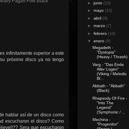
Heavy Pagan Folk Black
►
junio
(10)
►
mayo
(10)
►
abril
(9)
►
marzo
(7)
►
febrero
(10)
▼
enero
(8)
Megadeth -
"Dystopia"
s infinitamente superior a este
(Heavy / Thrash)
 su próximo disco ya no tengo
Varg - "Das Ende
Aller Lügen"
(Viking / Melodic
Bl...
Abbath - "Abbath"
(Black)
Rhapsody Of Fire -
"Into The
Legend"
(Symphonic / ...
e hablar así de un disco como
Mechina -
ad escucharon el disco? Como
"Progenitor"
elieve!!?? Sera que escucharon
(Space /