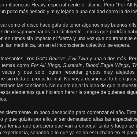
on influencias Heavy, especialmente el último. Pero "For All
o un poco más pesado y muy lejano a una calidad como la de lo
var como el disco hace gala de tener algunos muy buenos riffs
z de desaprovecharlos tan fácilmente. Temas que podrían haber
en en ritmos sin impacto ni fuerza y una voz que no transmite
, tan mediática, tan en el inconsciente colectivo, se espera.
nteresantes,
You Gotta Believe
,
Evil Twin
y una o dos más. Pero
n temas como
For All Kings
,
Suzerain
,
Blood Eagle Wings
,
Th
a veces y que solo logran recordar grupos muy alejado
iere sin duda el producto final. No voy a desmeritar lo bien grab
rciben las canciones. No quiero dejar la idea de que la muest
 esos elementos que hicieron hervir la sangre de quienes sigu
ios.
 es ciertamente un poco decepción para comenzar el año. Este 
 y que quizás por ello, al ser demasiado altas las expectativ
haya temas que pareciera que van a entregar tanto y luego s
a experiencia, sonando a lo que ya se ha escuchado en el pasad