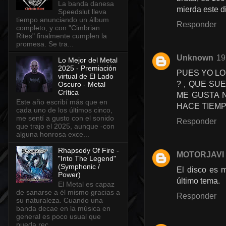
La banda danesa
mierda este d
Speedslut lleva
tiempo anunciando un álbum
Responder
completo, y con "Cimbrian
Rites" finalmente cumplen la
promesa. Se tra...
Unknown
19
Lo Mejor del Metal
2025 - Premiación
PUES YO LO
virtual de El Lado
? , QUE SU
Oscuro - Metal
Crítica
ME GUSTA 
Este año escribí más que en
HACE TIEMP
cada uno de los últimos cinco,
me sentí a gusto con el sonido
Responder
que trajo el 2025, aunque -con
alguna honrosa exce...
Rhapsody Of Fire -
MOTORJAVI
"Into The Legend"
(Symphonic /
El disco es 
Power)
último tema.
El Metal es capaz
de sanarse a él mismo gracias a
Responder
su naturaleza. Cuando una
banda decae en la música en
general es poco usual que
pueda rec...