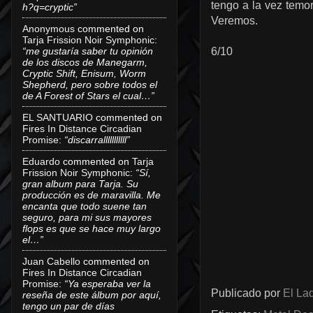
tengo a la vez temo
h?q=cryptic”
Veremos.
Anonymous
commented on
Tarja Frission Noir Symphonic
:
“me gustaría saber tu opinión
6/10
de los discos de Manegarm,
Cryptic Shift, Enisum, Worm
Shepherd, pero sobre todos el
de A Forest of Stars el cual…”
EL SANTUARIO
commented on
Fires In Distance Circadian
Promise
:
“discarralllllllllll”
Eduardo
commented on
Tarja
Frission Noir Symphonic
:
“Sí,
gran album para Tarja. Su
producción es de maravilla. Me
encanta que todo suene tan
seguro, para mi sus mayores
flops es que se hace muy largo
el…”
Juan Cabello
commented on
Fires In Distance Circadian
Promise
:
“Ya esperaba ver la
Publicado por
El Lad
reseña de este álbum por aquí,
tengo un par de días