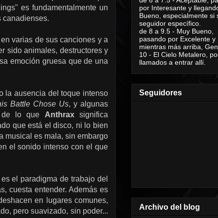
 Kings" es fundamentalmente un
por Interesante y llegand
Bueno, especialmente si 
s canadienses.
seguidor específico.
de 8 a 9.5 - Muy Bueno,
pasando por Excelente y
 en varias de sus canciones y a
mientras más arriba, Geni
 sido animales, destructores y
10 - El Cielo Metalero, po
 esa emoción gruesa que de una
llamados a entrar allí.
Seguidores
 la ausencia del toque intenso
is Battle Chose Us
, y algunas
s de lo que
Anthrax
significa
ado que está el disco, ni lo bien
ra musical es mala, sin embargo
en el sonido intenso con el que
es el paradigma de trabajo del
as, cuesta entender. Además es
e deshacen en lugares comunes,
Archivo del blog
o, pero suavizado, sin poder...