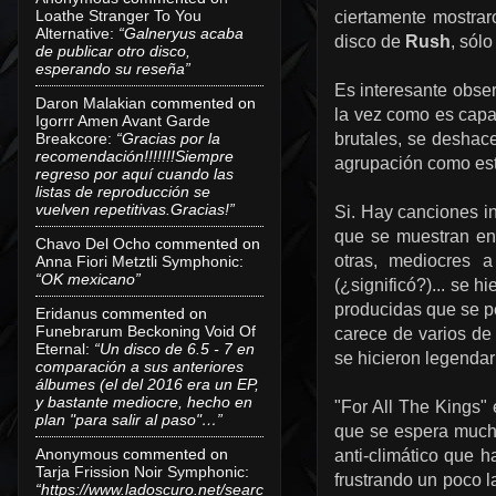
Loathe Stranger To You
ciertamente mostrar
Alternative
:
“Galneryus acaba
disco de
Rush
, sól
de publicar otro disco,
esperando su reseña”
Es interesante obser
Daron Malakian
commented on
la vez como es capa
Igorrr Amen Avant Garde
Breakcore
:
“Gracias por la
brutales, se deshac
recomendación!!!!!!!Siempre
agrupación como esta
regreso por aquí cuando las
listas de reproducción se
vuelven repetitivas.Gracias!”
Si. Hay canciones i
que se muestran e
Chavo Del Ocho
commented on
otras, mediocres 
Anna Fiori Metztli Symphonic
:
“OK mexicano”
(¿significó?)... se h
producidas que se pe
Eridanus
commented on
Funebrarum Beckoning Void Of
carece de varios de
Eternal
:
“Un disco de 6.5 - 7 en
se hicieron legendar
comparación a sus anteriores
álbumes (el del 2016 era un EP,
y bastante mediocre, hecho en
"For All The Kings"
plan "para salir al paso"…”
que se espera mucho
Anonymous
commented on
anti-climático que 
Tarja Frission Noir Symphonic
:
frustrando un poco l
“https://www.ladoscuro.net/searc