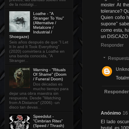
de la nostalgi...
moster At th
tolerance? Qu
Loathe - "A
Quien coño ha
Stranger To You"
(Alternative /
supone" sabe 
Metalcore /
como esta, h
Industrial /
un DISCAZO c
Shoegaze)
Seis años después de que "I Let
Responder
It In and It Took Everything"
(2020) convirtiera a Loathe en
una banda conocida, "A
Respuest
Stranger...
Unkn
Warning - "Rituals
Of Shame" (Doom
Totalm
/ Funeral Doom)
Dos décadas es
mucho tiempo para
Responder
dejar una obra maestra sin
respuesta. Desde "Watching
from A Distance" (2006) -un
disco tan devas...
Anónimo
16 
Speedslut -
"Cimbrian Rites"
El lado oscur
(Speed / Thrash)
brutal, es 10