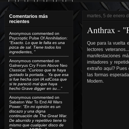
martes, 5 de enero 
Comentarios más
recientes
Anthrax - "
Anonymous
commented on
Psycroptic Pulse Of Annihilation
:
“Exacto. Lo que le falta es una
Que para la vuelta
pizca de sal. Tiene todos los
lectores veteranos
ingredientes, ”
manifestaciones má
Anonymous
commented on
imitadores y repeti
Galneryus Cry From Above Neo
extraño aquí? Pues 
Classical
:
“Curioso que te haya
gustado la portada... Ya que esa
las formas esperada
si fue hecha con IA xdCosa que
Modern.
si te pareció mal que haya
hecho Grave digger en su…”
Anonymous
commented on
Sabaton War To End All Wars
Power
:
“En mi opinión es un
discazo y una digna
continuación de The Great War.
De aburrido y repetitivo tiene lo
mismo que cualquier disco de