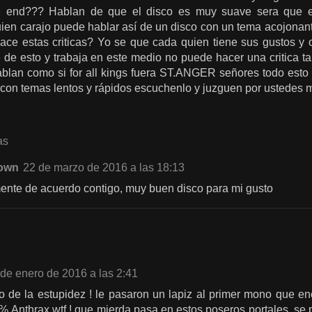
e end??? Hablan de que el disco es muy suave sera que e
ien carajo puede hablar así de un disco con un tema acojonan
ce estas criticas? Yo se que cada quien tiene sus gustos y 
de esto y trabaja en este medio no puede hacer una critica ta
ablan como si for all kings fuera ST.ANGER señores todo e
on temas lentos y rápidos escuchenlo y juzguen por ustedes 
as
own
22 de marzo de 2016 a las 18:13
ente de acuerdo contigo, muy buen disco para mi gusto
de enero de 2016 a las 2:41
o de la estupidez ! le pasaron un lapiz al primer mono que enco
0% Anthrax wtf ! que mierda pasa en estos poseros portales, se