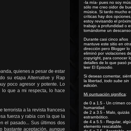
-la mía- pues no soy mús
sólo me creo oidor de bu
música. Si tardo mucho e
críticas hay dos opciones
estoy revisando el próxi
trabajo a profundidad o e
tomándome un descanso
Durante casi cinco años
mantuve este sitio en otr
dirección pero Blogger lo
eliminó por violaciones d
copyright, para conocer l
detalles de lo que pasó 
leer
El Episodio
.
 banda, quienes a pesar de estar
Si deseas comentar, sién
ndo su etapa Alternative y Rap
la libertad,
todo sube sin
uy poco agresor y potente. Lo
edición
.
 lo que a mi respecta, lo hace
Mi puntuación significa
:
de 0 a 1.5 - Un crimen co
humanidad.
terrorista a la revista francesa
de 2 a 3.5 - Malo, quizás
a fuerza y rabia con la que la
estrambótico.
de 4 a 5.5 - Regular, alg
n el pasado... Sus últimos dos
elemento rescatable.
do bastante aceptación, aunque
de 6 a 7.5 - Aceptable, 