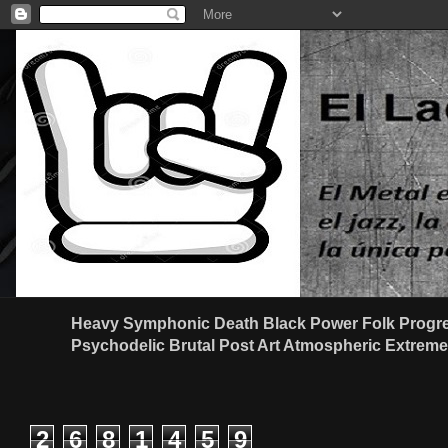
Heavy Symphonic Death Black Power Folk Progre
Psychodelic Brutal Post Art Atmospheric Extreme G
2
6
8
1
4
5
9