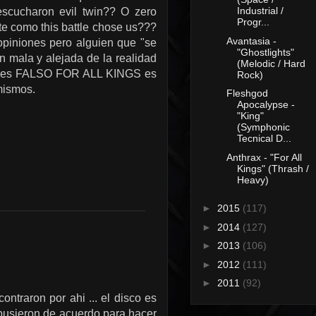
Industrial /
scucharon evil twin?? O zero
Progr...
te como this battle chose us???
Avantasia -
opiniones pero alguien que "se
"Ghostlights"
n mala y alejada de la realidad
(Melodic / Hard
sto es FALSO FOR ALL KINGS es
Rock)
mismos.
Fleshgod
Apocalypse -
"King"
(Symphonic
Tecnical D...
Anthrax - "For All
Kings" (Thrash /
Heavy)
►
2015
(117)
►
2014
(127)
►
2013
(106)
►
2012
(111)
►
2011
(92)
ntraron por ahi ... el disco es
 pusieron de acuerdo para hacer