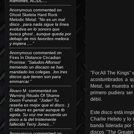
Ramones, AC/DC…”
Anonymous
commented on
Ghost Skeleta Hard Rock
Melodic Metal
:
“No es un mal
disco , para nada sigue la línea
evolutiva en lo sonoro que
busca ghost , aunque queda por
debajo de mis favoritos meliora
y impera ,…”
Anonymous
commented on
Fires In Distance Circadian
Promise
:
“Saludos Alfonso!
tremendo un discazo se han
mandado los colegas...los tres
"For All The Kings" 
discos que tienen son para
acostumbrados a 
emmarcar.”
Metal, se muestra 
Álvaro M.
commented on
primero pudiera ser
Warning Rituals Of Shame
débil.
Doom Funeral
:
“Joder! Tu
reseña es mejor que el disco. :)
El álbum es genial aunque tb
Este disco está insp
agota. Su voz me recuerda un
Charlie Hebdo y lo 
poco a la del tristemente
fallecido Terry Jones…”
banda liderada por 
discos "The Greater
Anonymous
commented on