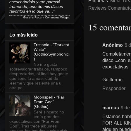
Etiquetas:
Metal Dea
escuchándolo y me pareció
tremendo, uno de mis discos
Reviews Comentarios
favoritos en lo que va…”
Get this
Recent Comments Widget
15 comentar
Lo más leido
Tristania - "Darkest
Anónimo
6 d
White"
Completamente
(Gothic/Symphonic
)
disco....con
No me gusta
expectativas
sobrevalorar trabajos, tampoco
despreciarlos, al final hay gente
que tiene la amabilidad de
Guillermo
leerme y que resiente una u
otra po...
Responder
Moonspell - "Far
From God"
(Gothic)
marcus
9 de
Seré sincero: no
Estamos habl
tenía grandes
expectativas con "Far From
FOR ALL KING
God". Tras trece álbumes
alguien puede
previos, las bandas suelen vivir