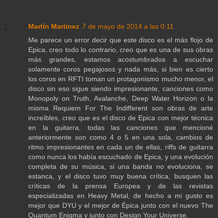
Martín Martinez
7 de mayo de 2014 a las 0:11
Me parece un error decir que este disco es el más flojo de
Epica, creo todo lo contrario, creo que es una de sus obras
más grandes, estamos acostumbrados a escuchar
solamente coros pegajosos y nada más, si bien es cierto
los coros en RFTI toman un protagonismo mucho menor, el
disco sin eso sigue siendo impresionante, canciones como
Monopoly on Truth, Avalanche, Deep Water Horizon o la
misma Requiem For The Indifferent son obras de arte
increíbles, creo que es el disco de Epica con mejor técnica
en la guitarra, todas las canciones que mencioné
anteriormente son como 4 o 5 en una sola, cambios de
ritmo impresionantes en cada un de ellas, riffs de guitarra
como nunca los había escuchado de Epica, y una evolución
completa de su música, si una banda no evoluciona, se
estanca, y el disco tuvo muy buena crítica, busquen las
críticas de la prensa Europea y de las revistas
especializadas en Heavy Metal, de hecho a mi gusto es
mejor que DYU y el mejor de Épica junto con el nuevo The
Quantum Enigma y junto con Design Your Universe.