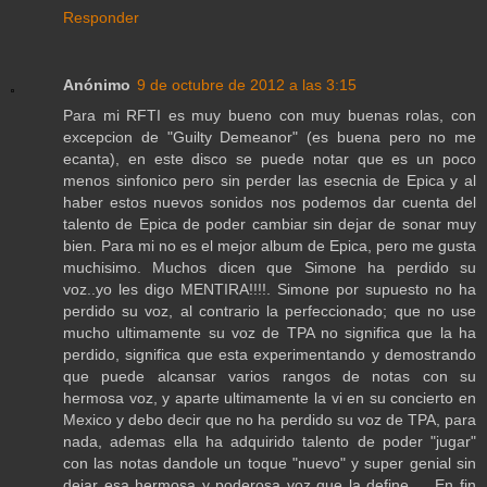
Responder
Anónimo
9 de octubre de 2012 a las 3:15
Para mi RFTI es muy bueno con muy buenas rolas, con
excepcion de "Guilty Demeanor" (es buena pero no me
ecanta), en este disco se puede notar que es un poco
menos sinfonico pero sin perder las esecnia de Epica y al
haber estos nuevos sonidos nos podemos dar cuenta del
talento de Epica de poder cambiar sin dejar de sonar muy
bien. Para mi no es el mejor album de Epica, pero me gusta
muchisimo. Muchos dicen que Simone ha perdido su
voz..yo les digo MENTIRA!!!!. Simone por supuesto no ha
perdido su voz, al contrario la perfeccionado; que no use
mucho ultimamente su voz de TPA no significa que la ha
perdido, significa que esta experimentando y demostrando
que puede alcansar varios rangos de notas con su
hermosa voz, y aparte ultimamente la vi en su concierto en
Mexico y debo decir que no ha perdido su voz de TPA, para
nada, ademas ella ha adquirido talento de poder "jugar"
con las notas dandole un toque "nuevo" y super genial sin
dejar esa hermosa y poderosa voz que la define......En fin