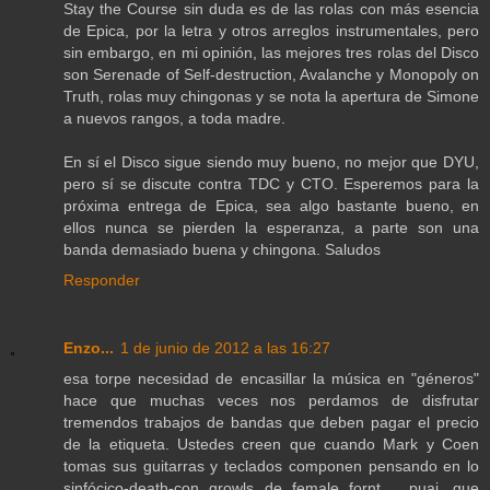
Stay the Course sin duda es de las rolas con más esencia
de Epica, por la letra y otros arreglos instrumentales, pero
sin embargo, en mi opinión, las mejores tres rolas del Disco
son Serenade of Self-destruction, Avalanche y Monopoly on
Truth, rolas muy chingonas y se nota la apertura de Simone
a nuevos rangos, a toda madre.
En sí el Disco sigue siendo muy bueno, no mejor que DYU,
pero sí se discute contra TDC y CTO. Esperemos para la
próxima entrega de Epica, sea algo bastante bueno, en
ellos nunca se pierden la esperanza, a parte son una
banda demasiado buena y chingona. Saludos
Responder
Enzo...
1 de junio de 2012 a las 16:27
esa torpe necesidad de encasillar la música en "géneros"
hace que muchas veces nos perdamos de disfrutar
tremendos trabajos de bandas que deben pagar el precio
de la etiqueta. Ustedes creen que cuando Mark y Coen
tomas sus guitarras y teclados componen pensando en lo
sinfócico-death-con growls de female fornt.... puaj, que