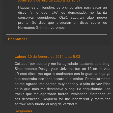
Alfonso
5 de julio de 2013 a las 18:57
Haggar es un bandón, pero cinco años para sacar un
disco (y lo que falte) es demasiado, no facilita
conservar seguidores. Ojalá sacaran algo nuevo
pronto. Se dice que preparan un disco sobre los
Hermanos Grimm... veremos
Responder
Lafece
10 de febrero de 2014 a las 5:03
Caí aquí por suerte y me ha agradado bastante este blog.
Sinceramente Design your Universe fue un 10 en mi vida
xD este disco me agarró totalmente con la guardia baja ya
que esperaba ese tono oscuro que tenían. Particularmente
no me agrado, me parece muy denso y la falta de voz lírica
es lo que más me desmotiva a seguirlo escuchando. Los
tracks que me agarraron fueron: Avalanche, Serenade of
self destruction, Requiem for the indefferent y storm the
sorrow. Muy bueno el blog de verdad.!!
Responder