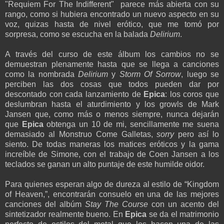
"Requiem For The Indifferent" parece más abierta con su
rango, como si hubiera encontrado un nuevo aspecto en su
voz, quizas hasta de nivel erótico, que me tomó por
sorpresa, como se escucha en la balada
Delirium
.
A través del curso de este álbum los cambios no se
demuestran plenamente hasta que se llega a canciones
como la nombrada
Delirium
y
Storm Of Sorrow
, luego se
perciben las dos cosas que todos pueden dar por
descontado con cada lanzamiento de
Epica
: los coros que
deslumbran hasta el aturdimiento y los growls de Mark
Jansen que, como más o menos siempre, nunca dejarán
que
Epica
obtenga un 10 de mi, sencillamente me suena
demasiado al Monstruo Come Galletas,
sorry
pero así lo
siento. De todas maneras los matices eróticos y la gama
increíble de Simone, con el trabajo de Coen Jansen a los
teclados se ganan un alto puntaje de este humilde oidor.
Para quienes esperan algo de dureza al estilo de “Kingdom
of Heaven,”, encontrarán consuelo en una de las mejores
canciones del albúm
Stay The Course
con un acento del
sintetizador realmente bueno. En
Epica
se da el matrimonio