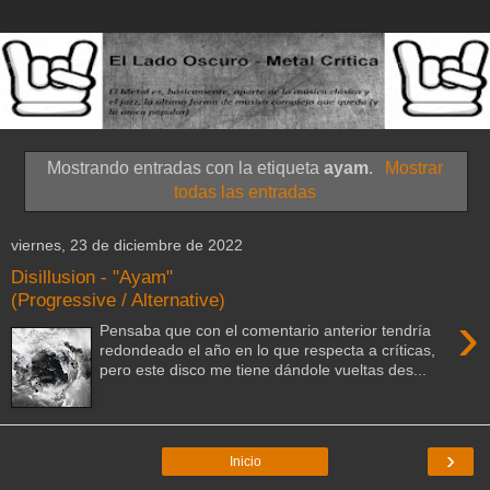
Mostrando entradas con la etiqueta
ayam
.
Mostrar
todas las entradas
viernes, 23 de diciembre de 2022
Disillusion - "Ayam"
(Progressive / Alternative)
›
Pensaba que con el comentario anterior tendría
redondeado el año en lo que respecta a críticas,
pero este disco me tiene dándole vueltas des...
›
Inicio