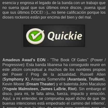
esencia y engrosa el legado de la banda con un trabajo que
no suena igual que sus últimos once discos, ¡suena igual
que sus últimos DOCE! :-)... no tiene calificación porque los
dioses rockeros están por encima del bien y del mal.
Amadeus Awad's EON
- "The Book Of Gates" (Power /
Progressive): Esta banda libanesa ha conseguido reunir en
este albúm conceptual a muchos de los nombres propios
del Power / Prog de la actualidad, Russell Allen
(
Symphony X
), Amanda Somerville (
Avantasia
,
Trullium
),
Kevin Moore (
Dream Theater
) y el baterista John Macaluso
(
Yngwie Malmsteen, James LaBrie, Riot
). Sin embargo el
disco, para mi, le falta alma, fuerza, impacto y emoción.
Aquí, a mi entender, se comprueba aquel dicho de que 'de
buenas intenciones está empedrado el camino del infierno'.