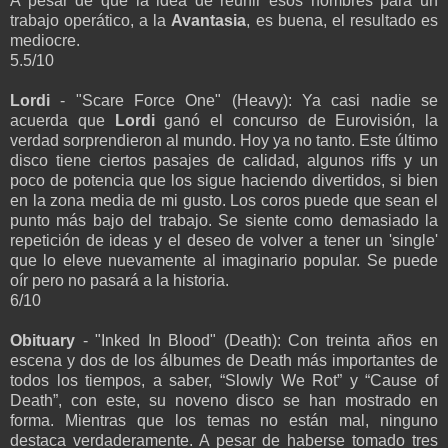
A pesar de que la idea de reunir esos nombres para un
trabajo operático, a la
Avantasia
, es buena, el resultado es
mediocre.
5.5/10
Lordi
- "Scare Force One" (Heavy): Ya casi nadie se
acuerda que
Lordi
ganó el concurso de Eurovisión, la
verdad sorprendieron al mundo. Hoy ya no tanto. Este último
disco tiene ciertos pasajes de calidad, algunos riffs y un
poco de potencia que los sigue haciendo divertidos, si bien
en la zona media de mi gusto. Los coros puede que sean el
punto más bajo del trabajo. Se siente como demasiado la
repetición de ideas y el deseo de volver a tener un 'single'
que lo eleve nuevamente al imaginario popular. Se puede
oír pero no pasará a la historia.
6/10
Obituary
- "Inked In Blood" (Death): Con treinta años en
escena y dos de los álbumes de Death más importantes de
todos los tiempos, a saber, “Slowly We Rot” y “Cause of
Death”, con este, su noveno disco se han mostrado en
forma. Mientras que los temas no están mal, ninguno
destaca verdaderamente. A pesar de haberse tomado tres