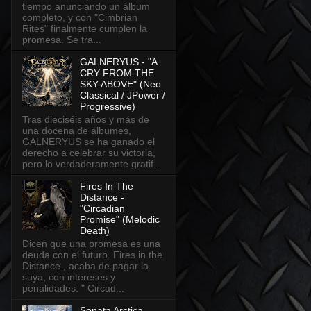
tiempo anunciando un álbum
completo, y con "Cimbrian
Rites" finalmente cumplen la
promesa. Se tra...
GALNERYUS - "A
CRY FROM THE
SKY ABOVE" (Neo
Classical / JPower /
Progressive)
Tras dieciséis años y más de
una docena de álbumes,
GALNERYUS se ha ganado el
derecho a celebrar su victoria,
pero lo verdaderamente gratif...
Fires In The
Distance -
"Circadian
Promise" (Melodic
Death)
Dicen que una promesa es una
deuda con el futuro. Fires in the
Distance , acaba de pagar la
suya, con intereses y
penalidades. " Circad...
Sonata Arctica -