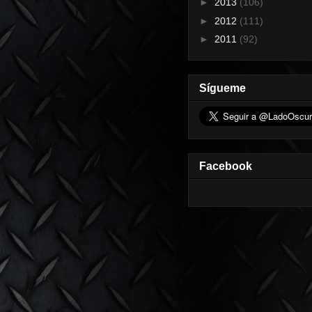
►
2013
(106)
►
2012
(111)
►
2011
(92)
Sígueme
Facebook