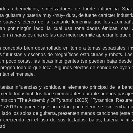
os cibernéticos, sintetizadores de fuerte influencia Spa
 guitarra y batería muy -muy- dura, de fuerte carácter Industr
e suave y etéreo de la cantante femenina que los acompañ
tan por ningún lado, la cual usa tonalidades étnicas, casi
nción
Tartarus
es una de las que mejor permite apreciar lo que di
 concepto bien desarrollado en torno a temas espaciales, i
 futuristas y escenas de megalíticas estructuras y robots. La
n poco cortas, las letras inteligentes (se pueden bajar desde
mpregna todo lo que toca. Algunos efectos de sonido se oyen
ntan el mensaje.
tantas influencias y sonidos, el elemento principal de la ban
mento Industrial, los hace memorables durante buenos pasajes.
unto con "The Assembly Of Tyrants" (2005), "Tyrannical Resurre
" (2013) y parece que no están por detenerse, sin embarg
 lado los solos de guitarra, presenten menos canciones (este t
 creciendo en el uso de sus teclados, bajos, batería y riffs
dad.