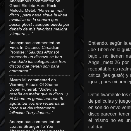
Anonymous
commented on
Ghost Skeleta Hard Rock
Melodic Metal
:
“No es un mal
disco , para nada sigue la línea
evolutiva en lo sonoro que
busca ghost , aunque queda por
debajo de mis favoritos meliora
y impera ,…”
Anonymous
commented on
Entiendo, según la 
Fires In Distance Circadian
Joe Tiberi en la gui
Promise
:
“Saludos Alfonso!
bajo... no tienen 
tremendo un discazo se han
mandado los colegas...los tres
Angel_metal26 por 
discos que tienen son para
recopilable es real
emmarcar.”
crítica (les gustó) 
Álvaro M.
commented on
igual, pues mi perce
Warning Rituals Of Shame
Doom Funeral
:
“Joder! Tu
reseña es mejor que el disco. :)
Definitivamente los 
El álbum es genial aunque tb
de películas y jueg
agota. Su voz me recuerda un
en sonido envolvente
poco a la del tristemente
fallecido Terry Jones…”
disco parecen tener 
el mismo no es un t
Anonymous
commented on
Loathe Stranger To You
calidad.
Alternative
:
“Galneryus acaba