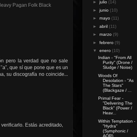
►
julio
(14)
Heavy Pagan Folk Black
►
junio
(10)
►
mayo
(11)
►
abril
(11)
►
marzo
(9)
►
febrero
(9)
▼
enero
(10)
Indian - "From All
ón pero la verdad que no sale
Purity" (Drone /
"a", que sí que pone que es un
Sludge / Noise)
, su discografía no coincide...
Woods Of
Desolation - "As
The Stars"
(Blackgaze / ...
Primal Fear -
"Delivering The
Black" (Power /
Heav...
Within Temptation -
verificarlo. Estás acreditado,
"Hydra"
(Symphonic /
AOR)