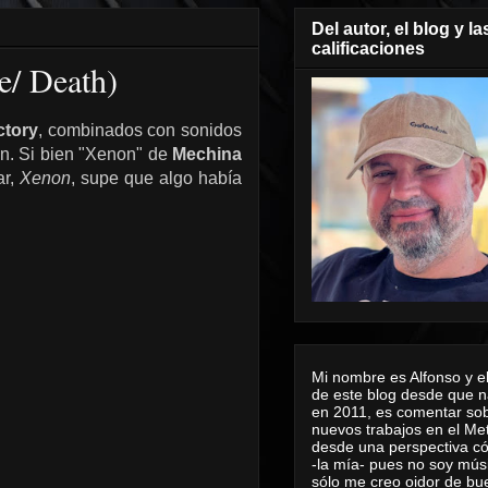
Del autor, el blog y la
calificaciones
e/ Death)
ctory
, combinados con sonidos
ón. Si bien "Xenon" de
Mechina
ar,
Xenon
, supe que algo había
Mi nombre es Alfonso y el
de este blog desde que n
en 2011, es comentar sob
nuevos trabajos en el Me
desde una perspectiva 
-la mía- pues no soy mús
sólo me creo oidor de bu