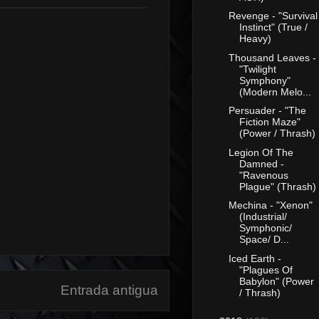
Revenge - "Survival
Instinct" (True /
Heavy)
Thousand Leaves -
"Twilight
Symphony"
(Modern Melo...
Persuader - "The
Fiction Maze"
(Power / Thrash)
Legion Of The
Damned -
"Ravenous
Plague" (Thrash)
Mechina - "Xenon"
(Industrial/
Symphonic/
Space/ D...
Iced Earth -
"Plagues Of
Babylon" (Power
Entrada antigua
/ Thrash)