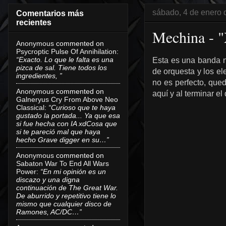
sábado, 4 de enero 
Comentarios más
recientes
Mechina - "
Anonymous
commented on
Psycroptic Pulse Of Annihilation
:
“Exacto. Lo que le falta es una
Esta es una banda n
pizca de sal. Tiene todos los
de orquesta y los el
ingredientes, ”
no es perfecto, que
Anonymous
commented on
aquí y al terminar e
Galneryus Cry From Above Neo
Classical
:
“Curioso que te haya
gustado la portada... Ya que esa
si fue hecha con IA xdCosa que
si te pareció mal que haya
hecho Grave digger en su…”
Anonymous
commented on
Sabaton War To End All Wars
Power
:
“En mi opinión es un
discazo y una digna
continuación de The Great War.
De aburrido y repetitivo tiene lo
mismo que cualquier disco de
Ramones, AC/DC…”