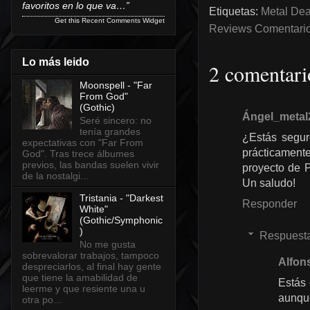
favoritos en lo que va…”
Etiquetas:
Metal Dea
Get this
Recent Comments Widget
Reviews Comentarios
Lo más leido
2 comentari
Moonspell - "Far
From God"
(Gothic)
Ángel_metal
Seré sincero: no
tenía grandes
¿Estás segur
expectativas con "Far From
prácticamente
God". Tras trece álbumes
previos, las bandas suelen vivir
proyecto de P
de la nostalgi...
Un saludo!
Tristania - "Darkest
Responder
White"
(Gothic/Symphonic
)
Respuest
No me gusta
sobrevalorar trabajos, tampoco
Alfon
despreciarlos, al final hay gente
que tiene la amabilidad de
Estás 
leerme y que resiente una u
aunque
otra po...