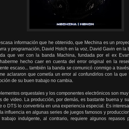
escasa información que he obtenido, que Mechina es un proye
tarra y programación, David Holch en la voz, David Gavin en la
nada que ver con la banda Machina, fundada por el ex Ev
haberme hecho caer en cuenta del error original en la rese
mente escaso... también la banda se comunicó conmigo a travé
y me aclararon que cometía un error al confundirlos con la que
pción de su buen trabajo no cambia.
elementos orquestales y los componentes electrónicos son muy 
os de video. La producción, por demás, es bastante buena y s
 o DTS lo convertiría en una experiencia especial. Es interesa
la influencia en algunas series de juegos famosos y produccion
rabajo indulgente, al contrario, requiere algunos repasos 