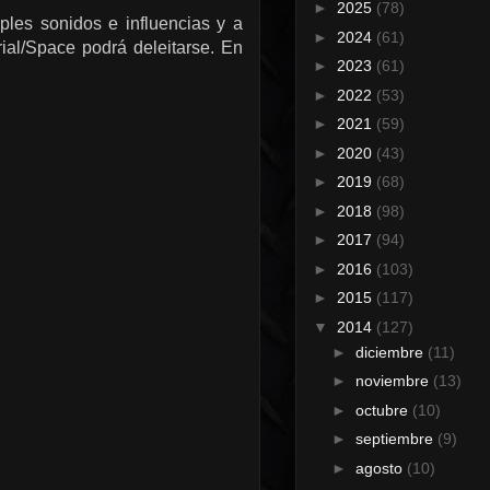
►
2025
(78)
iples sonidos e influencias y a
►
2024
(61)
rial/Space podrá deleitarse. En
►
2023
(61)
►
2022
(53)
►
2021
(59)
►
2020
(43)
►
2019
(68)
►
2018
(98)
►
2017
(94)
►
2016
(103)
►
2015
(117)
▼
2014
(127)
►
diciembre
(11)
►
noviembre
(13)
►
octubre
(10)
►
septiembre
(9)
►
agosto
(10)