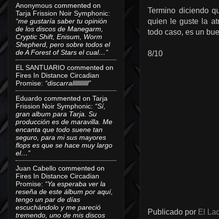
Anonymous
commented on
Termino diciendo 
Tarja Frission Noir Symphonic
:
“me gustaría saber tu opinión
quien le guste la at
de los discos de Manegarm,
todo caso, es un bue
Cryptic Shift, Enisum, Worm
Shepherd, pero sobre todos el
de A Forest of Stars el cual…”
8/10
EL SANTUARIO
commented on
Fires In Distance Circadian
Promise
:
“discarralllllllllll”
Eduardo
commented on
Tarja
Frission Noir Symphonic
:
“Sí,
gran album para Tarja. Su
producción es de maravilla. Me
encanta que todo suene tan
seguro, para mi sus mayores
flops es que se hace muy largo
el…”
Juan Cabello
commented on
Fires In Distance Circadian
Promise
:
“Ya esperaba ver la
reseña de este álbum por aquí,
tengo un par de días
escuchándolo y me pareció
Publicado por
El Lad
tremendo, uno de mis discos