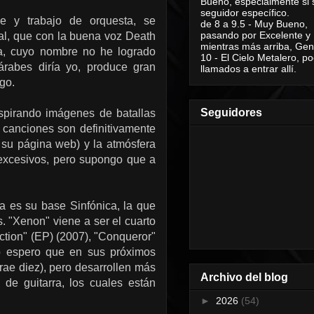
Bueno, especialmente si 
seguidor específico.
ce y trabajo de orquesta, se
de 8 a 9.5 - Muy Bueno,
pasando por Excelente y
ial, que con la buena voz Death
mientras más arriba, Geni
a, cuyo nombre no he logrado
10 - El Cielo Metalero, po
 árabes diría yo, produce gran
llamados a entrar allí.
go.
Seguidores
nspirando imágenes de batallas
s canciones son definitivamente
 su página web) y la atmósfera
 excesivos, pero supongo que a
da es su base Sinfónica, la que
 "Xenon" viene a ser el cuarto
ction" (EP) (2007), "Conqueror"
o espero que en sus próximos
rae diez), pero desarrollen más
Archivo del blog
 de guitarra, los cuales están
►
2026
(54)