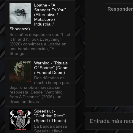
Loathe - "A
Responder
Stranger To You"
(Alternative /
Metalcore /
Industrial /
Shoegaze)
Seis años después de que "I Let
It In and It Took Everything"
(2020) convirtiera a Loathe en
una banda conocida, "A
Stranger...
Warning - "Rituals
Of Shame" (Doom
/ Funeral Doom)
Dos décadas es
mucho tiempo para
dejar una obra maestra sin
respuesta. Desde "Watching
from A Distance" (2006) -un
disco tan devas...
Speedslut -
"Cimbrian Rites"
Entrada más rec
(Speed / Thrash)
La banda danesa
Speedslut lleva