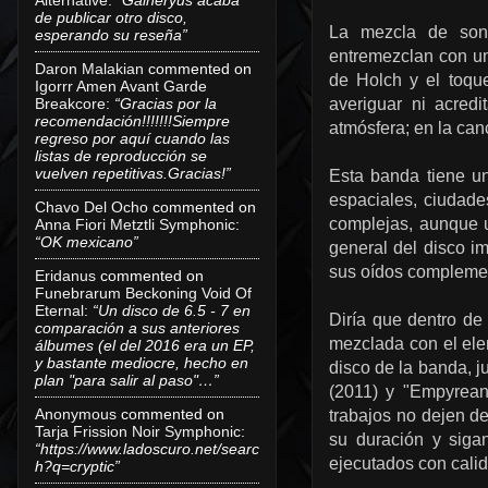
de publicar otro disco,
La mezcla de sonid
esperando su reseña”
entremezclan con una
Daron Malakian
commented on
de Holch y el toqu
Igorrr Amen Avant Garde
Breakcore
:
“Gracias por la
averiguar ni acredi
recomendación!!!!!!!Siempre
atmósfera; en la ca
regreso por aquí cuando las
listas de reproducción se
vuelven repetitivas.Gracias!”
Esta banda tiene un
espaciales, ciudades
Chavo Del Ocho
commented on
complejas, aunque u
Anna Fiori Metztli Symphonic
:
“OK mexicano”
general del disco i
sus oídos compleme
Eridanus
commented on
Funebrarum Beckoning Void Of
Eternal
:
“Un disco de 6.5 - 7 en
Diría que dentro de 
comparación a sus anteriores
mezclada con el ele
álbumes (el del 2016 era un EP,
y bastante mediocre, hecho en
disco de la banda, j
plan "para salir al paso"…”
(2011) y "Empyrean
Anonymous
commented on
trabajos no dejen de
Tarja Frission Noir Symphonic
:
su duración y sigan
“https://www.ladoscuro.net/searc
ejecutados con cali
h?q=cryptic”