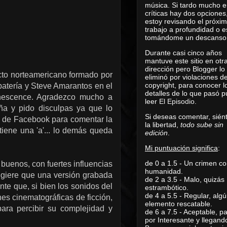
música. Si tardo mucho e
críticas hay dos opciones
estoy revisando el próxi
trabajo a profundidad o e
tomándome un descanso
Durante casi cinco años
mantuve este sitio en otr
dirección pero Blogger lo
cto norteamericano formado por
eliminó por violaciones d
copyright, para conocer l
 batería y Steve Amarantos en el
detalles de lo que pasó 
anescence. Agradezco mucho a
leer
El Episodio
.
ña y pido disculpas ya que lo
Si deseas comentar, sién
s de Facebook para comentar la
la libertad,
todo sube sin
 tiene una 'a'... lo demás queda
edición
.
Mi puntuación significa
:
de 0 a 1.5 - Un crimen co
buenos, con fuertes influencias
humanidad.
ugiere que una versión grabada
de 2 a 3.5 - Malo, quizás
nte que, si bien los sonidos del
estrambótico.
de 4 a 5.5 - Regular, alg
es cinematográficas de ficción,
elemento rescatable.
para percibir su complejidad y
de 6 a 7.5 - Aceptable, 
por Interesante y llegand