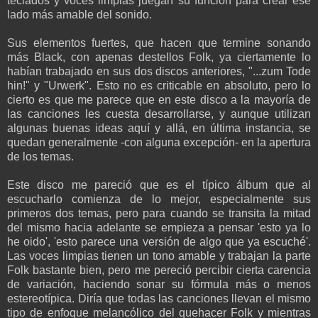
teclados y voces limpias juegan su función para crear ese
lado más amable del sonido.
Sus elementos fuertes, que hacen que termine sonando
más Black, con apenas destellos Folk, ya ciertamente lo
habían trabajado en sus dos discos anteriores, "...zum Tode
hin!" y "Urwerk". Esto no es criticable en absoluto, pero lo
cierto es que me parece que en este disco a la mayoría de
las canciones les cuesta desarrollarse, y aunque utilizan
algunas buenas ideas aquí y allá, en última instancia, se
quedan generalmente -con alguna excepción- en la apertura
de los temas.
Este disco me pareció que es el típico álbum que al
escucharlo comienza de lo mejor, especialmente sus
primeros dos temas, pero para cuando se transita la mitad
del mismo hacia adelante se empieza a pensar 'esto ya lo
he oido', 'esto parece una versión de algo que ya escuché'.
Las voces limpias tienen un tono amable y trabajan la parte
Folk bastante bien, pero me pereció percibir cierta carencia
de variación, haciendo sonar su fórmula más o menos
estereotípica. Diría que todas las canciones llevan el mismo
tipo de enfoque melancólico del quehacer Folk y mientras