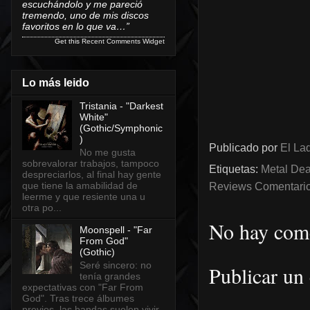
escuchándolo y me pareció
tremendo, uno de mis discos
favoritos en lo que va…”
Get this
Recent Comments Widget
Lo más leido
Tristania - "Darkest
White"
(Gothic/Symphonic
)
Publicado por
El Lad
No me gusta
sobrevalorar trabajos, tampoco
Etiquetas:
Metal Dea
despreciarlos, al final hay gente
que tiene la amabilidad de
Reviews Comentarios
leerme y que resiente una u
otra po...
No hay come
Moonspell - "Far
From God"
(Gothic)
Seré sincero: no
Publicar un
tenía grandes
expectativas con "Far From
God". Tras trece álbumes
previos, las bandas suelen vivir