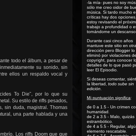
-la mía- pues no soy mús
sólo me creo oidor de bu
música. Si tardo mucho e
críticas hay dos opciones
estoy revisando el próxi
trabajo a profundidad o e
tomándome un descanso
Durante casi cinco años
mantuve este sitio en otr
dirección pero Blogger lo
eliminó por violaciones d
copyright, para conocer l
ante todo el álbum, a pesar de
detalles de lo que pasó 
 inmediatamente su sonido, sin
leer
El Episodio
.
tre ellos un respaldo vocal y
Si deseas comentar, sién
la libertad,
todo sube sin
edición
.
ecides To Die", por lo que su
Mi puntuación significa
:
al. Su estilo de riffs pesados,
de 0 a 1.5 - Un crimen co
, sin duda, magistral. Thomas
humanidad.
utural, una parte hablada y una
de 2 a 3.5 - Malo, quizás
estrambótico.
de 4 a 5.5 - Regular, alg
elemento rescatable.
ombrío. Los riffs Doom que que
de 6 a 7.5 - Aceptable, 