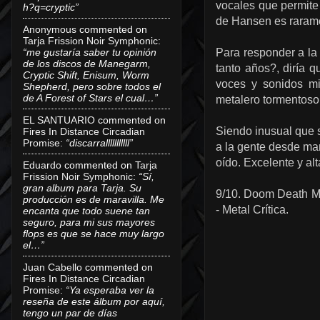
vocales que permite
h?q=cryptic”
de Hansen es raramen
Anonymous
commented on
Tarja Frission Noir Symphonic
:
“me gustaría saber tu opinión
Para responder a la
de los discos de Manegarm,
tanto años?, diría 
Cryptic Shift, Enisum, Worm
voces y sonidos mi
Shepherd, pero sobre todos el
de A Forest of Stars el cual…”
metalero tormentoso
EL SANTUARIO
commented on
Siendo inusual que s
Fires In Distance Circadian
Promise
:
“discarralllllllllll”
a la gente desde mar
oído. Excelente y a
Eduardo
commented on
Tarja
Frission Noir Symphonic
:
“Sí,
gran album para Tarja. Su
9/10. Doom Death Me
producción es de maravilla. Me
- Metal Crítica.
encanta que todo suene tan
seguro, para mi sus mayores
flops es que se hace muy largo
el…”
Juan Cabello
commented on
Fires In Distance Circadian
Promise
:
“Ya esperaba ver la
reseña de este álbum por aquí,
tengo un par de días