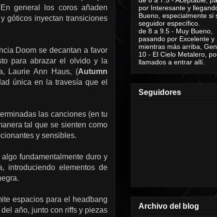
 En general los coros añaden
por Interesante y llegand
Bueno, especialmente si 
 góticos inyectan transiciones
seguidor específico.
de 8 a 9.5 - Muy Bueno,
pasando por Excelente y
mientras más arriba, Geni
luencia Doom se decantan a favor
10 - El Cielo Metalero, po
o para abrazar el olvido y la
llamados a entrar allí.
a, Laurie Ann Haus, (
Autumn
dad única en la travesía que el
Seguidores
erminadas las canciones (en tu
manera tal que se sienten como
cionantes y sensibles.
s, algo fundamentalmente duro y
a, introduciendo elementos de
negra.
mite espacios para el headbang
Archivo del blog
el año, junto con riffs y piezas