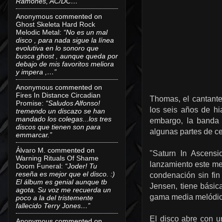
Ramones, AC/DC…”
Anonymous
commented on
Ghost Skeleta Hard Rock
Melodic Metal
:
“No es un mal
disco , para nada sigue la línea
evolutiva en lo sonoro que
busca ghost , aunque queda por
debajo de mis favoritos meliora
y impera ,…”
Anonymous
commented on
Fires In Distance Circadian
Thomas, el cantante
Promise
:
“Saludos Alfonso!
los seis años de hi
tremendo un discazo se han
mandado los colegas...los tres
embargo, la banda 
discos que tienen son para
algunas partes de c
emmarcar.”
Álvaro M.
commented on
"Saturn In Ascensi
Warning Rituals Of Shame
lanzamiento este mes
Doom Funeral
:
“Joder! Tu
reseña es mejor que el disco. :)
condenación sin fi
El álbum es genial aunque tb
Jensen, tiene básic
agota. Su voz me recuerda un
gama media melódica
poco a la del tristemente
fallecido Terry Jones…”
El disco abre con u
Anonymous
commented on