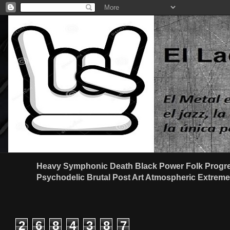
Heavy Symphonic Death Black Power Folk Progre
Psychodelic Brutal Post Art Atmospheric Extreme G
2
6
8
4
3
8
7