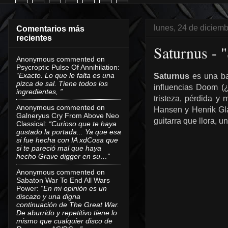
lunes, 24 de diciem
Comentarios más
recientes
Saturnus - 
Anonymous
commented on
Psycroptic Pulse Of Annihilation
:
“Exacto. Lo que le falta es una
Saturnus
es una ba
pizca de sal. Tiene todos los
influencias Doom (¿
ingredientes, ”
tristeza, pérdida 
Anonymous
commented on
Hansen y Henrik Gla
Galneryus Cry From Above Neo
guitarra que llora, u
Classical
:
“Curioso que te haya
gustado la portada... Ya que esa
si fue hecha con IA xdCosa que
si te pareció mal que haya
hecho Grave digger en su…”
Anonymous
commented on
Sabaton War To End All Wars
Power
:
“En mi opinión es un
discazo y una digna
continuación de The Great War.
De aburrido y repetitivo tiene lo
mismo que cualquier disco de