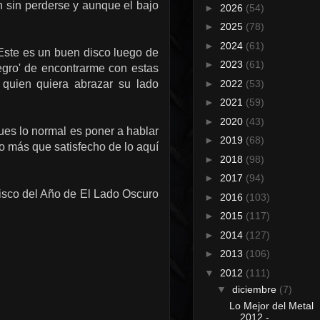
 sin perderse y aunque el bajo
►
2026
(54)
►
2025
(78)
►
2024
(61)
Este es un buen disco luego de
►
2023
(61)
egro' de encontrarme con estas
►
2022
(53)
 quien quiera abrazar su lado
►
2021
(59)
►
2020
(43)
ues lo normal es poner a hablar
►
2019
(68)
to más que satisfecho de lo aquí
►
2018
(98)
►
2017
(94)
isco del Año de El Lado Oscuro
►
2016
(103)
►
2015
(117)
►
2014
(127)
►
2013
(106)
▼
2012
(111)
▼
diciembre
(7)
Lo Mejor del Metal
2012 -