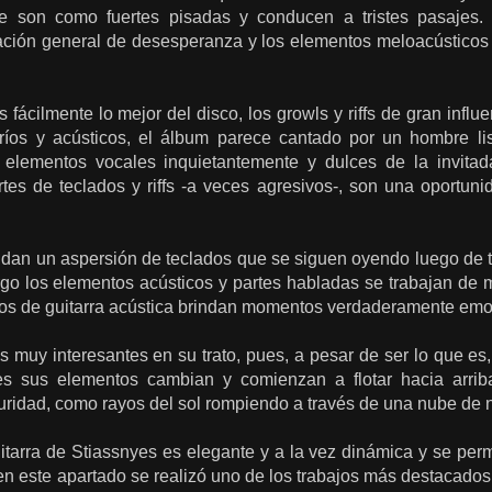
 son como fuertes pisadas y conducen a tristes pasajes.
ación general de desesperanza y los elementos meloacústicos y
 fácilmente lo mejor del disco, los growls y riffs de gran inf
íos y acústicos, el álbum parece cantado por un hombre list
 elementos vocales inquietantemente y dulces de la invitad
rtes de teclados y riffs -a veces agresivos-, son una oportuni
dan un aspersión de teclados que se siguen oyendo luego de t
go los elementos acústicos y partes habladas se trabajan de 
solos de guitarra acústica brindan momentos verdaderamente emo
s muy interesantes en su trato, pues, a pesar de ser lo que e
es sus elementos cambian y comienzan a flotar hacia arrib
uridad, como rayos del sol rompiendo a través de una nube de 
itarra de Stiassnyes es elegante y a la vez dinámica y se per
en este apartado se realizó uno de los trabajos más destacados d