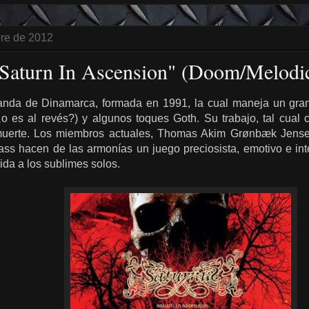
bre de 2012
"Saturn In Ascension" (Doom/Melodi
nda de Dinamarca, formada en 1991, la cual maneja un gran 
o es al revés?) y algunos toques Goth. Su trabajo, tal cual 
y muerte. Los miembros actuales, Thomas Akim Grønbæk Jens
ss hacen de las armonías un juego preciosista, emotivo e in
nida a los sublimes solos.