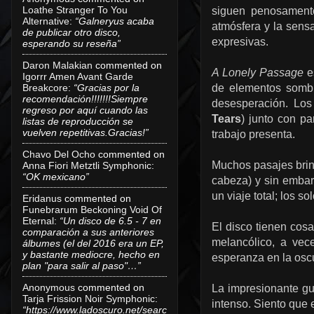
Loathe Stranger To You
siguen penosamente
Alternative
:
“Galneryus acaba
atmósfera y la sens
de publicar otro disco,
expresivas.
esperando su reseña”
Daron Malakian
commented on
A Lonely Passage
es
Igorrr Amen Avant Garde
Breakcore
:
“Gracias por la
de elementos sombr
recomendación!!!!!!!Siempre
desesperación. Los
regreso por aquí cuando las
Tears
) junto con pa
listas de reproducción se
vuelven repetitivas.Gracias!”
trabajo presenta.
Chavo Del Ocho
commented on
Muchos pasajes brin
Anna Fiori Metztli Symphonic
:
“OK mexicano”
cabeza) y sin embar
un viaje total; los 
Eridanus
commented on
Funebrarum Beckoning Void Of
Eternal
:
“Un disco de 6.5 - 7 en
El disco tienen cosa
comparación a sus anteriores
melancólico, a vec
álbumes (el del 2016 era un EP,
y bastante mediocre, hecho en
esperanza en la osc
plan "para salir al paso"…”
Anonymous
commented on
La impresionante gu
Tarja Frission Noir Symphonic
:
intenso. Siento que 
“https://www.ladoscuro.net/searc