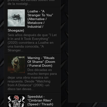
de la nostalgi...
Loathe - "A
Stranger To You"
(Alternative /
Metalcore /
Industrial /
Shoegaze)
Seis años después de que "I Let
It In and It Took Everything"
(2020) convirtiera a Loathe en
una banda conocida, "A
Stranger...
Warning - "Rituals
Of Shame" (Doom
/ Funeral Doom)
Dos décadas es
mucho tiempo para
dejar una obra maestra sin
respuesta. Desde "Watching
from A Distance" (2006) -un
disco tan devas...
Speedslut -
"Cimbrian Rites"
(Speed / Thrash)