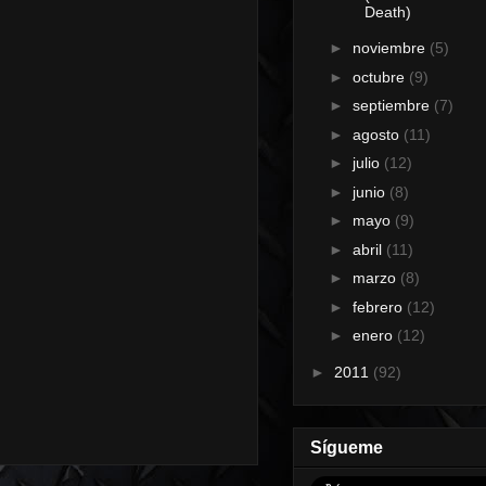
Death)
►
noviembre
(5)
►
octubre
(9)
►
septiembre
(7)
►
agosto
(11)
►
julio
(12)
►
junio
(8)
►
mayo
(9)
►
abril
(11)
►
marzo
(8)
►
febrero
(12)
►
enero
(12)
►
2011
(92)
Sígueme