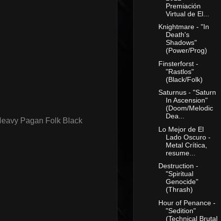
Premiación
Virtual de El...
Knightmare - "In
Death's
Shadows"
(Power/Prog)
Finsterforst -
"Rastlos"
(Black/Folk)
Saturnus - "Saturn
In Ascension"
(Doom/Melodic
Dea...
Heavy Pagan Folk Black
Lo Mejor de El
Lado Oscuro -
Metal Crítica,
resume...
Destruction -
"Spiritual
Genocide"
(Thrash)
Hour of Penance -
"Sedition"
(Technical Brutal