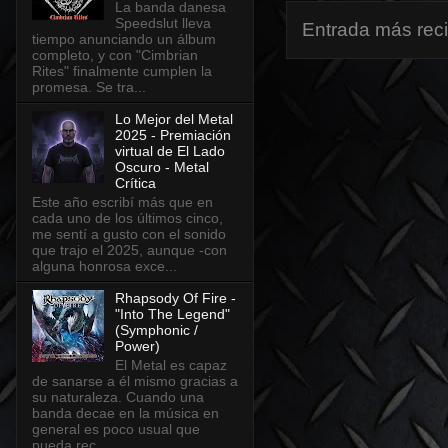
La banda danesa
Speedslut lleva
Entrada más rec
tiempo anunciando un álbum
completo, y con "Cimbrian
Rites" finalmente cumplen la
promesa. Se tra...
Lo Mejor del Metal
2025 - Premiación
virtual de El Lado
Oscuro - Metal
Crítica
Este año escribí más que en
cada uno de los últimos cinco,
me sentí a gusto con el sonido
que trajo el 2025, aunque -con
alguna honrosa exce...
Rhapsody Of Fire -
"Into The Legend"
(Symphonic /
Power)
El Metal es capaz
de sanarse a él mismo gracias a
su naturaleza. Cuando una
banda decae en la música en
general es poco usual que
pueda rec...