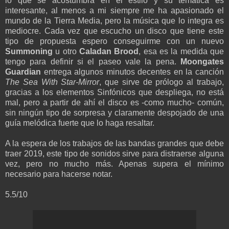
lo que se acostumbra en el estilo y su temática es
interesante, al menos a mi siempre me ha apasionado el
mundo de la Tierra Media, pero la música que lo integra es
mediocre. Cada vez que escucho un disco que tiene este
tipo de propuesta espero conseguirme con un nuevo
Summoning
u otro
Caladan Brood
, esa es la medida que
tengo para definir si el paseo vale la pena.
Moongates
Guardian
entrega algunos minutos decentes en la canción
The Sea With Star-Mirror
, que sirve de prólogo al trabajo,
gracias a los elementos Sinfónicos que despliega, no está
mal, pero a partir de ahí el disco es -como mucho- común,
sin ningún tipo de sorpresa y claramente despojado de una
guía melódica fuerte que lo haga resaltar.
A la espera de los trabajos de las bandas grandes que debe
traer 2019, este tipo de sonidos sirve para distraerse alguna
vez, pero no mucho más. Apenas supera el mínimo
necesario para hacerse notar.
5.5/10