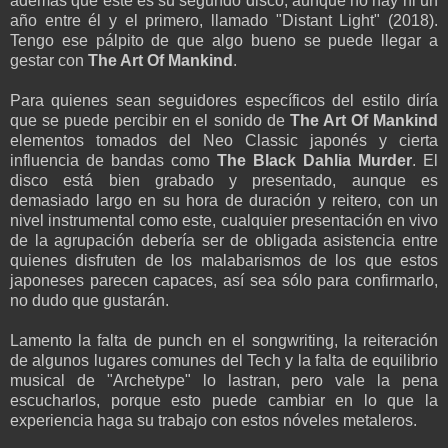
además que este es su segundo disco, aunque no hay ni un
año entre él y el primero, llamado "Distant Light" (2018).
Tengo ese pálpito de que algo bueno se puede llegar a
gestar con
The Art Of Mankind
.
Para quienes sean seguidores específicos del estilo diría
que se puede percibir en el sonido de
The Art Of Mankind
elementos tomados del Neo Classic japonés y cierta
influencia de bandas como
The Black Dahlia Murder
. El
disco está bien grabado y presentado, aunque es
demasiado largo en su hora de duración y reitero, con un
nivel instrumental como este, cualquier presentación en vivo
de la agrupación debería ser de obligada asistencia entre
quienes disfruten de los malabarismos de los que estos
japoneses parecen capaces, así sea sólo para confirmarlo,
no dudo que gustarán.
Lamento la falta de punch en el songwriting, la reiteración
de algunos lugares comunes del Tech y la falta de equilibrio
musical de "Archetype" lo lastran, pero vale la pena
escucharlos, porque esto puede cambiar en lo que la
experiencia haga su trabajo con estos nóveles metaleros.