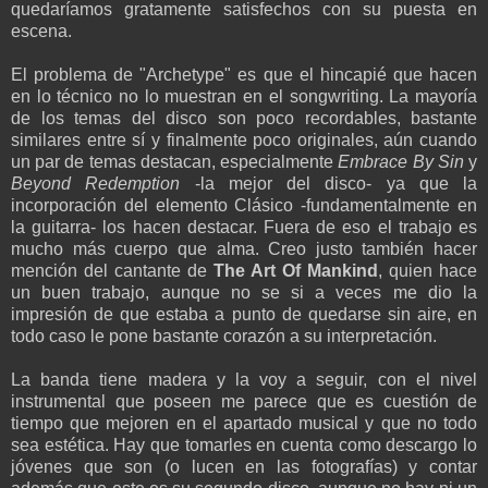
quedaríamos gratamente satisfechos con su puesta en
escena.
El problema de "Archetype" es que el hincapié que hacen
en lo técnico no lo muestran en el songwriting. La mayoría
de los temas del disco son poco recordables, bastante
similares entre sí y finalmente poco originales, aún cuando
un par de temas destacan, especialmente
Embrace By Sin
y
Beyond Redemption
-la mejor del disco- ya que la
incorporación del elemento Clásico -fundamentalmente en
la guitarra- los hacen destacar. Fuera de eso el trabajo es
mucho más cuerpo que alma. Creo justo también hacer
mención del cantante de
The Art Of Mankind
, quien hace
un buen trabajo, aunque no se si a veces me dio la
impresión de que estaba a punto de quedarse sin aire, en
todo caso le pone bastante corazón a su interpretación.
La banda tiene madera y la voy a seguir, con el nivel
instrumental que poseen me parece que es cuestión de
tiempo que mejoren en el apartado musical y que no todo
sea estética. Hay que tomarles en cuenta como descargo lo
jóvenes que son (o lucen en las fotografías) y contar