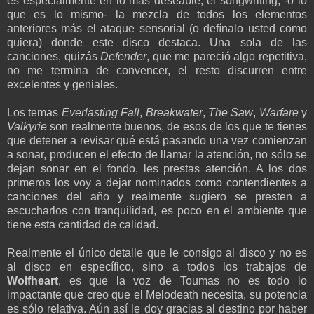
es especialmente en lo más deseable, el songwriting, -o lo
que es lo mismo- la mezcla de todos los elementos
anteriores más el ataque sensorial (o defínalo usted como
quiera) donde este disco destaca. Una sola de las
canciones, quizás
Defender
, que me pareció algo repetitiva,
no me termina de convencer, el resto discurren entre
excelentes y geniales.
Los temas
Everlasting Fall
,
Breakwater
,
The Saw
,
Warfare
y
Valkyrie
son realmente buenos, de esos de los que te tienes
que detener a revisar qué está pasando una vez comienzan
a sonar, producen el efecto de llamar la atención, no sólo se
dejan sonar en el fondo, les prestas atención. A los dos
primeros los voy a dejar nominados como contendientes a
canciones del año y realmente sugiero se presten a
escucharlos con tranquilidad, es poco en el ambiente que
tiene esta cantidad de calidad.
Realmente el único detalle que le consigo al disco y no es
al disco en específico, sino a todos los trabajos de
Wolfheart
, es que la voz de Toumas no es todo lo
impactante que creo que el Melodeath necesita, su potencia
es sólo relativa. Aún así le doy gracias al destino por haber