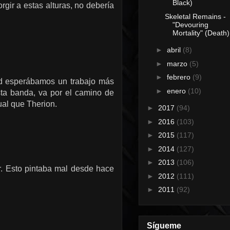
Black)
gir a estas alturas, no debería
Skeletal Remains -
"Devouring
Mortality" (Death)
►
abril
(8)
►
marzo
(5)
►
febrero
(9)
ad esperábamos un trabajo más
►
enero
(10)
ta banda, va por el camino de
gual que Therion.
►
2017
(94)
►
2016
(103)
►
2015
(117)
►
2014
(127)
►
2013
(106)
r. Esto pintaba mal desde hace
►
2012
(111)
►
2011
(92)
Sígueme