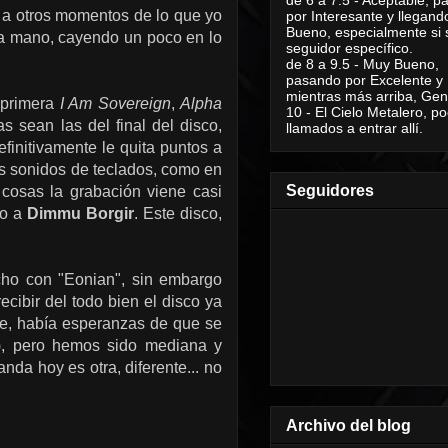
 a otros momentos de lo que yo
por Interesante y llegand
Bueno, especialmente si 
la mano, cayendo un poco en lo
seguidor específico.
de 8 a 9.5 - Muy Bueno,
pasando por Excelente y
mientras más arriba, Geni
 primera
I Am Sovereign
,
Alpha
10 - El Cielo Metalero, po
as sean las del final del disco,
llamados a entrar allí.
finitivamente le quita puntos a
s sonidos de teclados, como en
Seguidores
s cosas la grabación viene casi
do a
Dimmu Borgir
. Este disco,
cho con "Eonian", sin embargo
ecibir del todo bien el disco ya
te, había esperanzas de que se
9), pero hemos sido mediana y
da hoy es otra, diferente... no
Archivo del blog