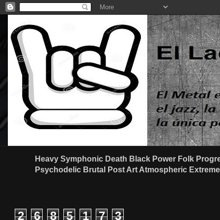
Heavy Symphonic Death Black Power Folk Progre
Psychodelic Brutal Post Art Atmospheric Extreme G
2
6
8
5
1
7
3