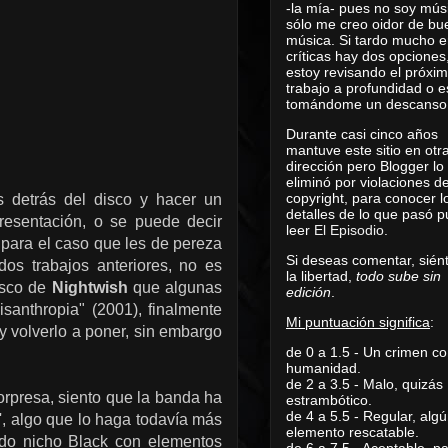
-la mía- pues no soy mús
sólo me creo oidor de bu
música. Si tardo mucho e
críticas hay dos opciones
estoy revisando el próxi
trabajo a profundidad o e
tomándome un descanso
Durante casi cinco años
mantuve este sitio en otr
dirección pero Blogger lo
eliminó por violaciones d
copyright, para conocer l
s detrás del disco y hacer un
detalles de lo que pasó 
resentación, o se puede decir
leer
El Episodio
.
para el caso que les de pereza
Si deseas comentar, sién
dos trabajos anteriores, no es
la libertad,
todo sube sin
isco de
Nightwish
que algunas
edición
.
santhropia" (2001), finalmente
Mi puntuación significa
:
y volverlo a poner, sin embargo
de 0 a 1.5 - Un crimen co
humanidad.
de 2 a 3.5 - Malo, quizás
orpresa, siento que la banda ha
estrambótico.
de 4 a 5.5 - Regular, alg
', algo que lo haga todavía más
elemento rescatable.
ado nicho Black con elementos
de 6 a 7.5 - Aceptable, 