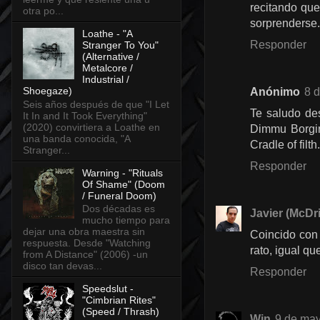
recitando que
otra po...
sorprenderse.
Loathe - "A
Responder
Stranger To You"
(Alternative /
Metalcore /
Industrial /
Shoegaze)
Anónimo
8 
Seis años después de que "I Let
Te saludo de
It In and It Took Everything"
(2020) convirtiera a Loathe en
Dimmu Borgir
una banda conocida, "A
Cradle of filt
Stranger...
Responder
Warning - "Rituals
Of Shame" (Doom
/ Funeral Doom)
Dos décadas es
Javier (McDri
mucho tiempo para
dejar una obra maestra sin
Coincido con 
respuesta. Desde "Watching
rato, igual qu
from A Distance" (2006) -un
disco tan devas...
Responder
Speedslut -
"Cimbrian Rites"
(Speed / Thrash)
Win
9 de may