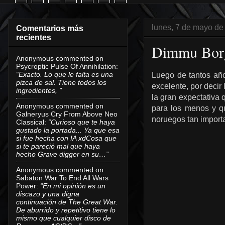
lunes, 7 de mayo de
Comentarios más
recientes
Dimmu Borg
Anonymous
commented on
Psycroptic Pulse Of Annihilation
:
“Exacto. Lo que le falta es una
Luego de tantos año
pizca de sal. Tiene todos los
excelente, por decir
ingredientes, ”
la gran expectativa 
Anonymous
commented on
para los menos y q
Galneryus Cry From Above Neo
noruegos tan importa
Classical
:
“Curioso que te haya
gustado la portada... Ya que esa
si fue hecha con IA xdCosa que
si te pareció mal que haya
hecho Grave digger en su…”
Anonymous
commented on
Sabaton War To End All Wars
Power
:
“En mi opinión es un
discazo y una digna
continuación de The Great War.
De aburrido y repetitivo tiene lo
mismo que cualquier disco de