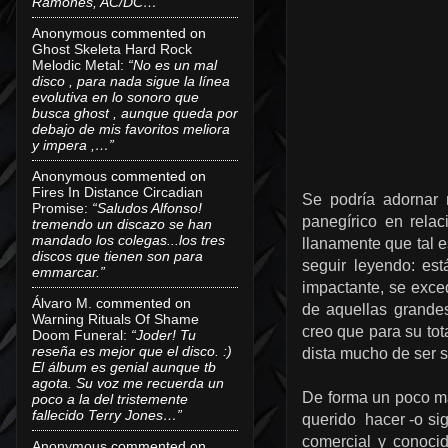
Ramones, AC/DC…”
Anonymous
commented on
Ghost Skeleta Hard Rock
Melodic Metal
:
“No es un mal
disco , para nada sigue la línea
evolutiva en lo sonoro que
busca ghost , aunque queda por
debajo de mis favoritos meliora
y impera ,…”
Anonymous
commented on
Fires In Distance Circadian
Se podría adornar 
Promise
:
“Saludos Alfonso!
panegírico en rela
tremendo un discazo se han
mandado los colegas...los tres
llanamente que tal 
discos que tienen son para
seguir leyendo: est
emmarcar.”
impactante, se exc
Álvaro M.
commented on
de aquellas grandes
Warning Rituals Of Shame
creo que para su tot
Doom Funeral
:
“Joder! Tu
reseña es mejor que el disco. :)
dista mucho de ser s
El álbum es genial aunque tb
agota. Su voz me recuerda un
De forma un poco más
poco a la del tristemente
fallecido Terry Jones…”
querido hacer -o sig
comercial y conoci
Anonymous
commented on