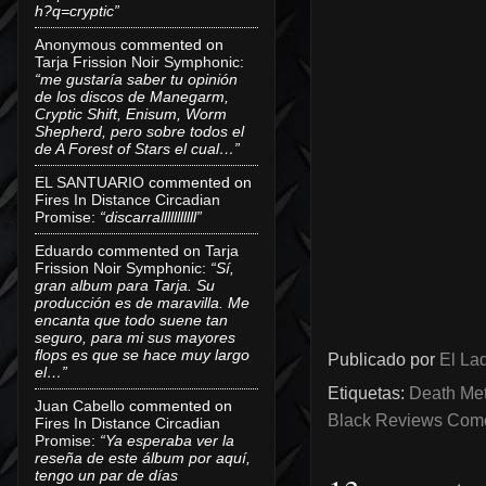
h?q=cryptic”
Anonymous
commented on
Tarja Frission Noir Symphonic
:
“me gustaría saber tu opinión
de los discos de Manegarm,
Cryptic Shift, Enisum, Worm
Shepherd, pero sobre todos el
de A Forest of Stars el cual…”
EL SANTUARIO
commented on
Fires In Distance Circadian
Promise
:
“discarralllllllllll”
Eduardo
commented on
Tarja
Frission Noir Symphonic
:
“Sí,
gran album para Tarja. Su
producción es de maravilla. Me
encanta que todo suene tan
seguro, para mi sus mayores
flops es que se hace muy largo
Publicado por
El Lad
el…”
Etiquetas:
Death Met
Juan Cabello
commented on
Black Reviews Comen
Fires In Distance Circadian
Promise
:
“Ya esperaba ver la
reseña de este álbum por aquí,
tengo un par de días