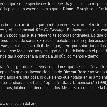
iendo que su perspectiva es lo que es, hay un exceso respecto
o', la puesta en escena, siento que a
Dimmu Borgir
se le fue 
nas buenas canciones que a mi parecer destacan del resto, la
ce
y el instrumental
Rite Of Passage
. Es interesante que est
r un poco más a sus referencias sonoras originales. Lo que de
eproducción de coros, exceso de melodramatismo y demasiado
dence
, tema incluso difícil de tragar, pero por sobre todas la
erza, ese Metal oscuro y maligno que ha definido en el pasa
tende dar a conocer a la banda a un público menos extremo.
habrá un grupo de nuevos seguidores que se sentirá satisfe
mpresión que los incondicionales de
Dimmu Borgir
no van a r
cho años era otra cosa lo que siento que flotaba en el ambien
o que tendiera más hacia "Spiritual Black Dimensions" (199
unos, totalmente- decepcionados. Me atrevo a decir que la ban
to a decepción del año