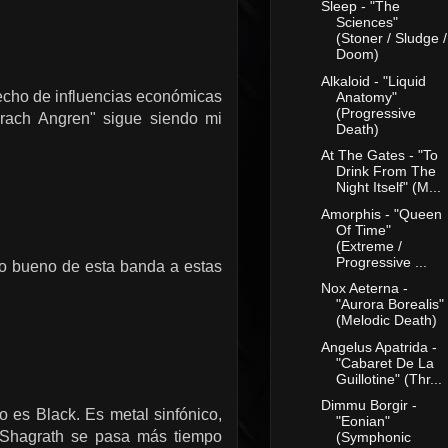
Sleep - "The
Sciences"
(Stoner / Sludge /
Doom)
Alkaloid - "Liquid
 echo de influencias económicas
Anatomy"
(Progressive
arach Angren" sigue siendo mi
Death)
At The Gates - "To
Drink From The
Night Itself" (M...
Amorphis - "Queen
Of Time"
(Extreme /
Progressive ...
o bueno de esta banda a estas
Nox Aeterna -
"Aurora Borealis"
(Melodic Death)
Angelus Apatrida -
"Cabaret De La
Guillotine" (Thr...
Dimmu Borgir -
o es Black. Es metal sinfónico,
"Eonian"
 Shagrath se pasa más tiempo
(Symphonic