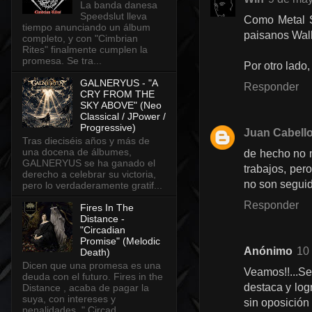
La banda danesa
Speedslut lleva
Como Metal S
tiempo anunciando un álbum
paisanos Wall
completo, y con "Cimbrian
Rites" finalmente cumplen la
promesa. Se tra...
Por otro lado
GALNERYUS - "A
Responder
CRY FROM THE
SKY ABOVE" (Neo
Classical / JPower /
Progressive)
Juan Cabell
Tras dieciséis años y más de
una docena de álbumes,
de hecho no m
GALNERYUS se ha ganado el
trabajos, per
derecho a celebrar su victoria,
no son seguid
pero lo verdaderamente gratif...
Responder
Fires In The
Distance -
"Circadian
Promise" (Melodic
Anónimo
10
Death)
Dicen que una promesa es una
Veamos!!...S
deuda con el futuro. Fires in the
destaca y log
Distance , acaba de pagar la
suya, con intereses y
sin oposición
penalidades. " Circad...