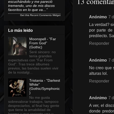
13 comentar
escuchándolo y me pareció
tremendo, uno de mis discos
favoritos en lo que va…”
Get this
Recent Comments Widget
Anónimo
7 
La verdad? si
por parte de
Lo más leido
predilecto. S
Moonspell - "Far
From God"
Responder
(Gothic)
Seré sincero: no
tenía grandes
expectativas con "Far From
Anónimo
7 
God". Tras trece álbumes
No creo que 
previos, las bandas suelen vivir
de la nostalgi...
alturas lol.
Tristania - "Darkest
Responder
White"
(Gothic/Symphonic
)
No me gusta
Anónimo
7 
sobrevalorar trabajos, tampoco
A ver, el dis
despreciarlos, al final hay gente
que tiene la amabilidad de
donde predom
leerme y que resiente una u