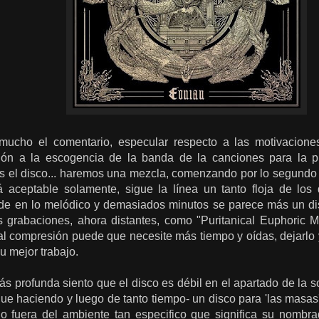
mucho el comentario, especular respecto a las motivacione
ción a la escogencia de la banda de la canciones para la p
es el disco... haremos una mezcla, comenzando por lo segundo 
á aceptable solamente, sigue la línea un tanto floja de los 
ede en lo melódico y demasiados minutos se parece más un d
 grabaciones, ahora distantes, como "Puritanical Euphoric Mi
al compresión puede que necesite más tiempo y oídas, dejarlo 
u mejor trabajo.
 profunda siento que el disco es débil en el apartado de la s
ue haciendo y luego de tanto tiempo- un disco para 'las masas
do fuera del ambiente tan especifico que significa su nombr