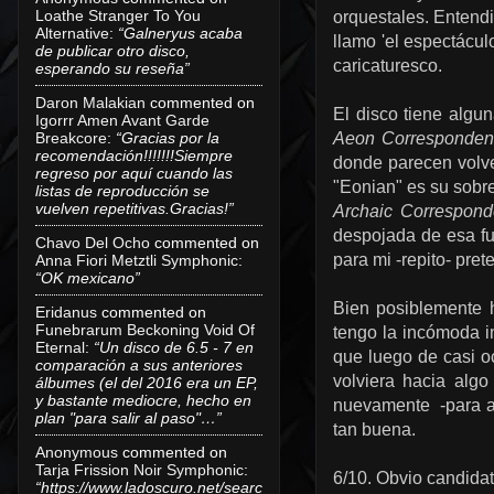
Loathe Stranger To You
orquestales. Entend
Alternative
:
“Galneryus acaba
llamo 'el espectácul
de publicar otro disco,
caricaturesco.
esperando su reseña”
Daron Malakian
commented on
El disco tiene algu
Igorrr Amen Avant Garde
Breakcore
:
“Gracias por la
Aeon Corresponden
recomendación!!!!!!!Siempre
donde parecen volve
regreso por aquí cuando las
"Eonian" es su sobr
listas de reproducción se
vuelven repetitivas.Gracias!”
Archaic Correspon
despojada de esa fu
Chavo Del Ocho
commented on
para mi -repito- pre
Anna Fiori Metztli Symphonic
:
“OK mexicano”
Bien posiblemente 
Eridanus
commented on
Funebrarum Beckoning Void Of
tengo la incómoda i
Eternal
:
“Un disco de 6.5 - 7 en
que luego de casi o
comparación a sus anteriores
volviera hacia alg
álbumes (el del 2016 era un EP,
y bastante mediocre, hecho en
nuevamente -para alg
plan "para salir al paso"…”
tan buena.
Anonymous
commented on
Tarja Frission Noir Symphonic
:
6/10. Obvio candida
“https://www.ladoscuro.net/searc