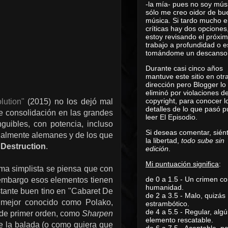
-la mía- pues no soy mús
sólo me creo oidor de bu
música. Si tardo mucho e
críticas hay dos opciones
estoy revisando el próxi
trabajo a profundidad o e
tomándome un descanso
Durante casi cinco años
mantuve este sitio en otr
dirección pero Blogger lo
eliminó por violaciones d
copyright, para conocer l
lution"
(2015) no los dejó mal
detalles de lo que pasó 
e consolidación en las grandes
leer
El Episodio
.
guibles, con potencia, incluso
Si deseas comentar, sién
ialmente alemanes y de los que
la libertad,
todo sube sin
y
Destruction
.
edición
.
Mi puntuación significa
:
orma simplista se piensa que con
de 0 a 1.5 - Un crimen co
in embargo esos elementos tienen
humanidad.
tante buen tino en "Cabaret De
de 2 a 3.5 - Malo, quizás
, mejor conocido como Polako,
estrambótico.
de 4 a 5.5 - Regular, alg
de primer orden, como
Sharpen
elemento rescatable.
 la balada (o como quiera que
de 6 a 7.5 - Aceptable, 