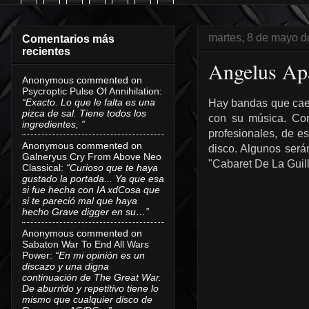
martes, 8 de mayo d
Comentarios más
recientes
Angelus Apa
Anonymous
commented on
Psycroptic Pulse Of Annihilation
:
“Exacto. Lo que le falta es una
Hay bandas que caen
pizca de sal. Tiene todos los
con su música. C
ingredientes, ”
profesionales, de e
Anonymous
commented on
disco. Algunos será
Galneryus Cry From Above Neo
"Cabaret De La Guill
Classical
:
“Curioso que te haya
gustado la portada... Ya que esa
si fue hecha con IA xdCosa que
si te pareció mal que haya
hecho Grave digger en su…”
Anonymous
commented on
Sabaton War To End All Wars
Power
:
“En mi opinión es un
discazo y una digna
continuación de The Great War.
De aburrido y repetitivo tiene lo
mismo que cualquier disco de