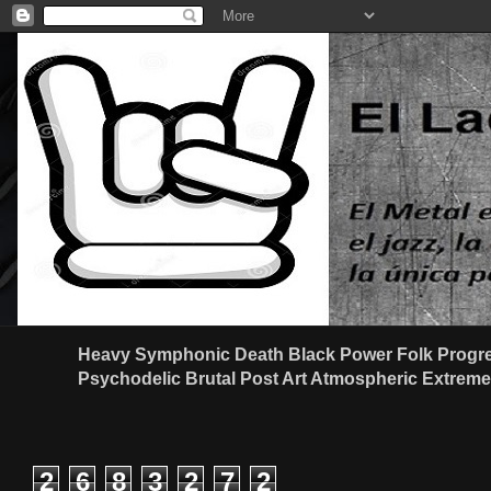
Heavy Symphonic Death Black Power Folk Progre
Psychodelic Brutal Post Art Atmospheric Extreme G
2
6
8
3
2
7
2