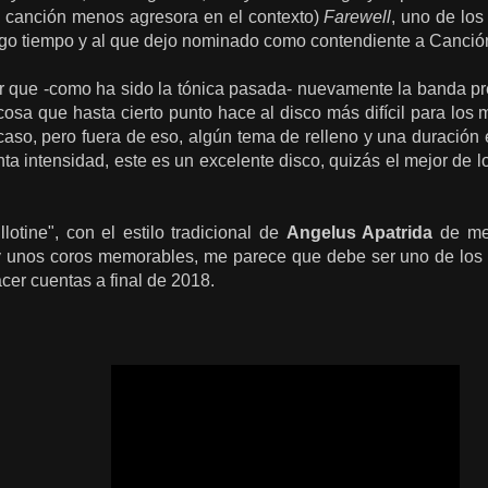
e canción menos agresora en el contexto)
Farewell
, uno de los
go tiempo y al que dejo nominado como contendiente a Canci
 que -como ha sido la tónica pasada- nuevamente la banda pref
, cosa que hasta cierto punto hace al disco más difícil para l
aso, pero fuera de eso, algún tema de relleno y una duración 
ta intensidad, este es un excelente disco, quizás el mejor de 
otine", con el estilo tradicional de
Angelus Apatrida
de mez
 y unos coros memorables, me parece que debe ser uno de los 
acer cuentas a final de 2018.