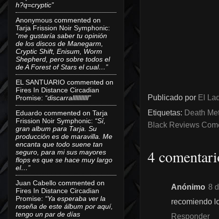
h?q=cryptic”
Anonymous
commented on
Tarja Frission Noir Symphonic
:
“me gustaría saber tu opinión
de los discos de Manegarm,
Cryptic Shift, Enisum, Worm
Shepherd, pero sobre todos el
de A Forest of Stars el cual…”
EL SANTUARIO
commented on
Fires In Distance Circadian
Publicado por
El Lad
Promise
:
“discarralllllllllll”
Etiquetas:
Death Met
Eduardo
commented on
Tarja
Frission Noir Symphonic
:
“Sí,
Black Reviews Comen
gran album para Tarja. Su
producción es de maravilla. Me
encanta que todo suene tan
4 comentari
seguro, para mi sus mayores
flops es que se hace muy largo
el…”
Juan Cabello
commented on
Anónimo
8 
Fires In Distance Circadian
Promise
:
“Ya esperaba ver la
recomiendo lo
reseña de este álbum por aquí,
tengo un par de días
Responder