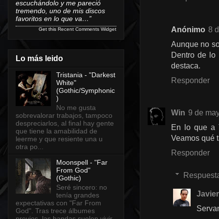
escuchándolo y me pareció
tremendo, uno de mis discos
favoritos en lo que va…”
Anónimo
8 
Get this
Recent Comments Widget
Aunque no soy
Dentro de lo
Lo más leido
destaca.
Tristania - "Darkest
Responder
White"
(Gothic/Symphonic
)
No me gusta
Win
9 de may
sobrevalorar trabajos, tampoco
despreciarlos, al final hay gente
En lo que a 
que tiene la amabilidad de
Veamos qué ta
leerme y que resiente una u
otra po...
Responder
Moonspell - "Far
From God"
Respuest
(Gothic)
Seré sincero: no
Javier
tenía grandes
expectativas con "Far From
Servan
God". Tras trece álbumes
previos, las bandas suelen vivir