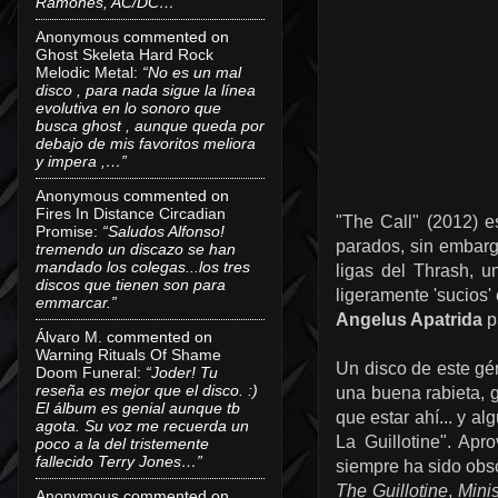
Ramones, AC/DC…”
Anonymous
commented on
Ghost Skeleta Hard Rock
Melodic Metal
:
“No es un mal
disco , para nada sigue la línea
evolutiva en lo sonoro que
busca ghost , aunque queda por
debajo de mis favoritos meliora
y impera ,…”
Anonymous
commented on
Fires In Distance Circadian
"The Call" (2012) 
Promise
:
“Saludos Alfonso!
parados, sin embarg
tremendo un discazo se han
mandado los colegas...los tres
ligas del Thrash, u
discos que tienen son para
ligeramente 'sucios
emmarcar.”
Angelus Apatrida
p
Álvaro M.
commented on
Warning Rituals Of Shame
Un disco de este gén
Doom Funeral
:
“Joder! Tu
reseña es mejor que el disco. :)
una buena rabieta, g
El álbum es genial aunque tb
que estar ahí... y a
agota. Su voz me recuerda un
La Guillotine". Ap
poco a la del tristemente
fallecido Terry Jones…”
siempre ha sido ob
The Guillotine
,
Mini
Anonymous
commented on