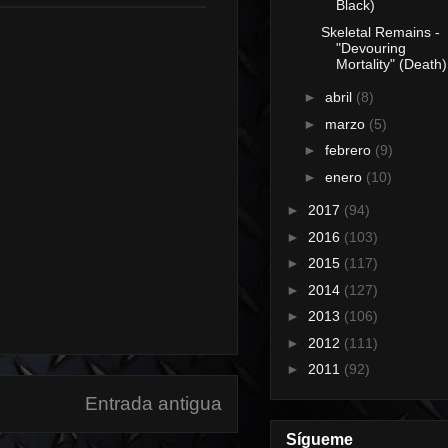
Black)
Skeletal Remains -
"Devouring
Mortality" (Death)
►
abril
(8)
►
marzo
(5)
►
febrero
(9)
►
enero
(10)
►
2017
(94)
►
2016
(103)
►
2015
(117)
►
2014
(127)
►
2013
(106)
►
2012
(111)
►
2011
(92)
Entrada antigua
Sígueme