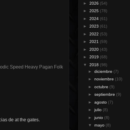
►
2026
(54)
►
2025
(78)
►
2024
(61)
►
2023
(61)
►
2022
(53)
►
2021
(59)
►
2020
(43)
►
2019
(68)
▼
2018
(98)
lodic Speed Heavy Pagan Folk
►
diciembre
(7)
►
noviembre
(10)
►
octubre
(9)
►
septiembre
(9)
►
agosto
(7)
►
julio
(8)
►
junio
(8)
ias de at the gates.
▼
mayo
(8)