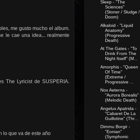
Sleep - "The
Sciences"
(Stoner / Sludge /
Doom)
Alkaloid - "Liquid
íbles, me gusto mucho el album.
Anatomy"
 le cae una idea... realmente
(Progressive
Death)
At The Gates - "To
Drink From The
Night Itself" (M...
Amorphis - "Queen
Of Time"
(Extreme /
 es The Lyricist de SUSPERIA.
Progressive ...
Nox Aeterna -
"Aurora Borealis"
(Melodic Death)
Angelus Apatrida -
"Cabaret De La
Guillotine" (Thr...
Dimmu Borgir -
"Eonian"
n lo que va de este año
(Symphonic