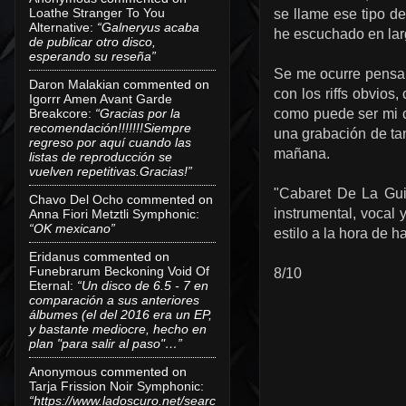
Loathe Stranger To You
se llame ese tipo d
Alternative
:
“Galneryus acaba
he escuchado en lar
de publicar otro disco,
esperando su reseña”
Se me ocurre pensar
Daron Malakian
commented on
con los riffs obvios
Igorrr Amen Avant Garde
Breakcore
:
“Gracias por la
como puede ser mi c
recomendación!!!!!!!Siempre
una grabación de tan
regreso por aquí cuando las
mañana.
listas de reproducción se
vuelven repetitivas.Gracias!”
"Cabaret De La Guill
Chavo Del Ocho
commented on
instrumental, vocal
Anna Fiori Metztli Symphonic
:
“OK mexicano”
estilo a la hora de h
Eridanus
commented on
Funebrarum Beckoning Void Of
8/10
Eternal
:
“Un disco de 6.5 - 7 en
comparación a sus anteriores
álbumes (el del 2016 era un EP,
y bastante mediocre, hecho en
plan "para salir al paso"…”
Anonymous
commented on
Tarja Frission Noir Symphonic
:
“https://www.ladoscuro.net/searc