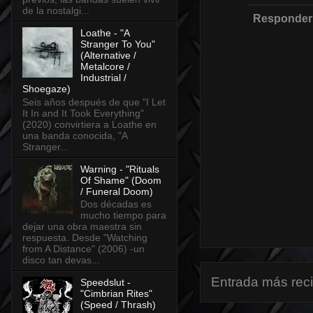
de la nostalgi...
Responder
Loathe - "A
Stranger To You"
(Alternative /
Metalcore /
Industrial /
Shoegaze)
Seis años después de que "I Let
It In and It Took Everything"
(2020) convirtiera a Loathe en
una banda conocida, "A
Stranger...
Warning - "Rituals
Of Shame" (Doom
/ Funeral Doom)
Dos décadas es
mucho tiempo para
dejar una obra maestra sin
respuesta. Desde "Watching
from A Distance" (2006) -un
disco tan devas...
Entrada más rec
Speedslut -
"Cimbrian Rites"
(Speed / Thrash)