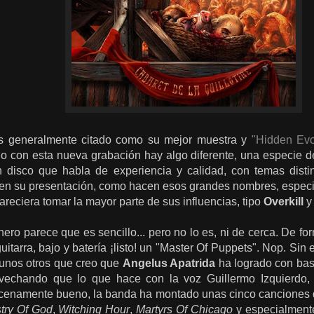
es generalmente citado como su mejor muestra y
"Hidden Evo
o con esta nueva grabación hay algo diferente, una especie d
n disco que habla de experiencia y calidad, con temas distin
' en su presentación, como hacen esos grandes nombres, espec
areciera tomar la mayor parte de sus influencias, tipo
Overkill
ero parece que es sencillo... pero no lo es, ni de cerca. De f
uitarra, bajo y batería ¡listo! un "Master Of Puppets". Nop. S
lgunos otros que creo que
Angelus Apatrida
ha logrado con bas
rovechando que lo que hace con la voz Guillermo Izquierdo
scenamente bueno, la banda ha montado unas cinco canciones 
stry Of God
,
Witching Hour
,
Martyrs Of Chicago
y especialmente