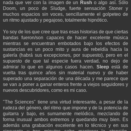
nada que ver con la imagen de un
Rush
o algo así. Sólo
Doom, un poco de Sludge, fuerte sensación Stoner y
muchos espacios sin voces, sencillamente el golpeteo de
un ritmo ajustado y pegajoso, totalmente hipnótico.
Yo soy de los que cree que tras esas historias de que ciertas
bandas fueron/son capaces de hacer excelente música
mientras se encuentran embotados bajo los efectos de
sustancias es un poco mito y aura de rebeldía hacia la
galería (habrá sus excepciones, por supuesto), pero en el
supuesto de que tal especie fuera verdad, no dejo de
admirar lo que en algunos casos hacen.
Sleep
está de
vuelta tras quince años sin material nuevo y de haber
superado una separación de una década y me parece que
se van a poner a ganar enteros frente a viejos seguidores y
nuevos descubridores, como es mi caso.
"The Sciences" tiene una virtud interesante, a pesar de la
rudeza del género, del ritmo que impone y de la potencia de
guitarra y bajo, es sumamente melódico, mezclando de
forma inusual ambos extremos y quedando muy bien. Es
además una grabación excelente en lo técnico y en sus