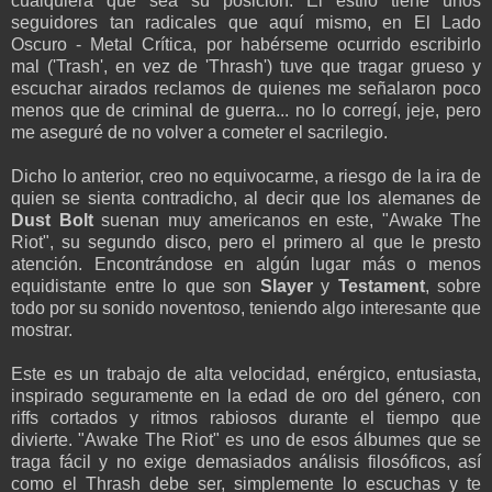
cualquiera que sea su posición. El estilo tiene unos
seguidores tan radicales que aquí mismo, en El Lado
Oscuro - Metal Crítica, por habérseme ocurrido escribirlo
mal ('Trash', en vez de 'Thrash') tuve que tragar grueso y
escuchar airados reclamos de quienes me señalaron poco
menos que de criminal de guerra... no lo corregí, jeje, pero
me aseguré de no volver a cometer el sacrilegio.
Dicho lo anterior, creo no equivocarme, a riesgo de la ira de
quien se sienta contradicho, al decir que los alemanes de
Dust Bolt
suenan muy americanos en este, "Awake The
Riot", su segundo disco, pero el primero al que le presto
atención. Encontrándose en algún lugar más o menos
equidistante entre lo que son
Slayer
y
Testament
, sobre
todo por su sonido noventoso, teniendo algo interesante que
mostrar.
Este es un trabajo de alta velocidad, enérgico, entusiasta,
inspirado seguramente en la edad de oro del género, con
riffs cortados y ritmos rabiosos durante el tiempo que
divierte. "Awake The Riot" es uno de esos álbumes que se
traga fácil y no exige demasiados análisis filosóficos, así
como el Thrash debe ser, simplemente lo escuchas y te