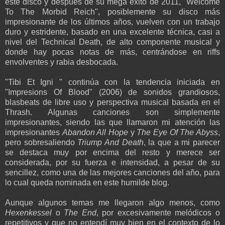
este disco y después de su mega éxito de 2011, "Welcome
To The Morbid Reich", posiblemente su disco más
impresionante de los últimos años, vuelven con un trabajo
duro y estridente, basado en una excelente técnica, casi a
nivel del Technical Death, de alto componente musical y
donde hay pocas notas de más, centrándose en riffs
envolventes y rabia desbocada.
"Tibi Et Igni " continúa con la tendencia iniciada en
"Impresions Of Blood" (2006) de sonidos grandiosos,
blasbeats de libre uso y perspectiva musical basada en el
Thrash. Algunas canciones son simplemente
impresionantes, siendo las que llamaron mi atención las
impresionantes
Abandon All Hope
y
The Eye Of The Abyss
,
pero sobresaliendo
Triump And Death
, la que a mi parecer
se destaca muy por encima del resto y merece ser
considerada, por su fuerza e intensidad, a pesar de su
sencillez, como una de las mejores canciones del año, para
lo cual queda nominada en este humilde blog.
Aunque algunos temas me llegaron algo menos, como
Hexenkessel
o
The End
, por excesivamente melódicos o
repetitivos y que no entendí muy bien en el contexto de lo