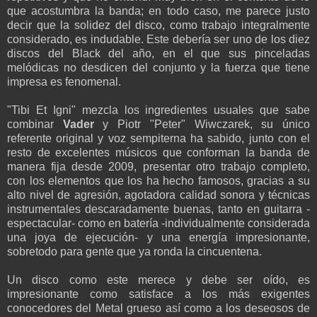
que acostumbra la banda; en todo caso, me parece justo
decir que la solidez del disco, como trabajo integralmente
considerado, es indudable. Este debería ser uno de los diez
discos del Black del año, en el que sus pinceladas
melódicas no desdicen del conjunto y la fuerza que tiene
impresa es fenomenal.
"Tibi Et Igni" mezcla los ingredientes usuales que sabe
combinar
Vader
y Piotr "Peter" Wiwczarek, su único
referente original y voz sempiterna ha sabido, junto con el
resto de excelentes músicos que conforman la banda de
manera fija desde 2009, presentar otro trabajo completo,
con los elementos que los ha hecho famosos, gracias a su
alto nivel de agresión, agotadora calidad sonora y técnicas
instrumentales descaradamente buenas, tanto en guitarra -
espectacular- como en batería -individualmente considerada
una joya de ejecución- y una energía impresionante,
sobretodo para gente que ya ronda la cincuentena.
Un disco como este merece y debe ser oído, es
impresionante como satisface a los más exigentes
conocedores del Metal grueso así como a los deseosos de