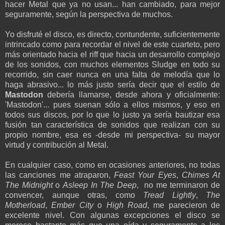
hacer Metal que ya no usan... han cambiado, para mejor
seguramente, según la perspectiva de muchos.
Yo disfruté el disco, es directo, contundente, suficientemente
intrincado como para recordar el nivel de este cuarteto, pero
más orientado hacia el riff que hacia un desarrollo complejo
de los sonidos, con muchos elementos Sludge en todo su
recorrido, sin caer nunca en una falta de melodía que lo
haga abrasivo... lo más justo sería decir que el estilo de
Mastodon
debería llamarse, desde ahora y oficialmente:
'Mastodon'... pues suenan sólo a ellos mismos, y eso en
todos sus discos, por lo que lo justo ya sería bautizar esa
fusión tan característica de sonidos que realizan con su
propio nombre, esa es -desde mi perspectiva- su mayor
virtud y contribución al Metal.
En cualquier caso, como en ocasiones anteriores, no todas
las canciones me atraparon,
Feast Your Eyes
,
Chimes At
The Midnight
o
Asleep In The Deep
, no me terminaron de
convencer, aunque otras, como
Tread Lightly
,
The
Motherload
,
Ember City
o
High Road
, me parecieron de
excelente nivel. Con algunas excepciones el disco se