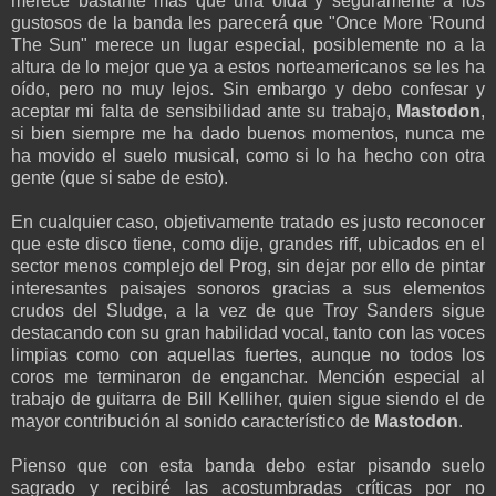
merece bastante más que una oída y seguramente a los
gustosos de la banda les parecerá que "Once More 'Round
The Sun" merece un lugar especial, posiblemente no a la
altura de lo mejor que ya a estos norteamericanos se les ha
oído, pero no muy lejos. Sin embargo y debo confesar y
aceptar mi falta de sensibilidad ante su trabajo,
Mastodon
,
si bien siempre me ha dado buenos momentos, nunca me
ha movido el suelo musical, como si lo ha hecho con otra
gente (que si sabe de esto).
En cualquier caso, objetivamente tratado es justo reconocer
que este disco tiene, como dije, grandes riff, ubicados en el
sector menos complejo del Prog, sin dejar por ello de pintar
interesantes paisajes sonoros gracias a sus elementos
crudos del Sludge, a la vez de que Troy Sanders sigue
destacando con su gran habilidad vocal, tanto con las voces
limpias como con aquellas fuertes, aunque no todos los
coros me terminaron de enganchar. Mención especial al
trabajo de guitarra de Bill Kelliher, quien sigue siendo el de
mayor contribución al sonido característico de
Mastodon
.
Pienso que con esta banda debo estar pisando suelo
sagrado y recibiré las acostumbradas críticas por no