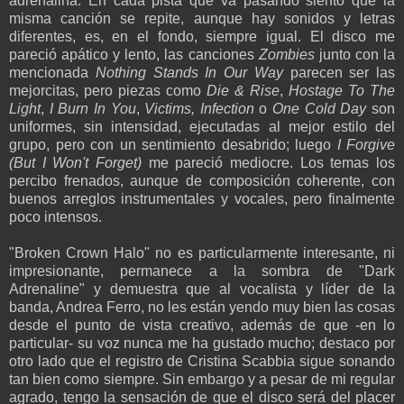
adrenalina. En cada pista que va pasando siento que la
misma canción se repite, aunque hay sonidos y letras
diferentes, es, en el fondo, siempre igual. El disco me
pareció apático y lento, las canciones
Zombies
junto con la
mencionada
Nothing Stands In Our Way
parecen ser las
mejorcitas, pero piezas como
Die & Rise
,
Hostage To The
Light
,
I Burn In You
,
Victims, Infection
o
One Cold Day
son
uniformes, sin intensidad, ejecutadas al mejor estilo del
grupo, pero con un sentimiento desabrido; luego
I Forgive
(But I Won't Forget)
me pareció mediocre. Los temas los
percibo frenados, aunque de composición coherente, con
buenos arreglos instrumentales y vocales, pero finalmente
poco intensos.
"Broken Crown Halo" no es particularmente interesante, ni
impresionante, permanece a la sombra de "Dark
Adrenaline" y demuestra que al vocalista y líder de la
banda, Andrea Ferro, no les están yendo muy bien las cosas
desde el punto de vista creativo, además de que -en lo
particular- su voz nunca me ha gustado mucho; destaco por
otro lado que el registro de Cristina Scabbia sigue sonando
tan bien como siempre. Sin embargo y a pesar de mi regular
agrado, tengo la sensación de que el disco será del placer