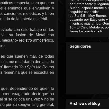
fanáticos respecta, creo que con
por Interesante y llegand
Bueno, especialmente si 
esos elementos que envuelven y
seguidor específico.
no, canciones melódicas y buen
de 8 a 9.5 - Muy Bueno,
onido de la batería es débil.
pasando por Excelente y
mientras más arriba, Geni
10 - El Cielo Metalero, po
evuelo con este trabajo en las
llamados a entrar allí.
tiva, su fusión de Metal con
a mediano- registro atmosférico,
ero.
Seguidores
 es que suenen mal, de todas
 veces me recordaron demasiado
er' llamado
You Spin Me Round
 voz femenina que se escucha en
 que, dependiendo de quien lo
 no creo exagerado decir que ha
l si se coloca una vez y no se
Archivo del blog
sino por su songwritting general,