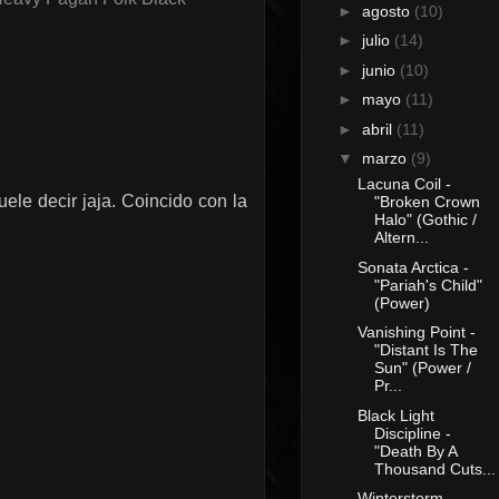
►
agosto
(10)
►
julio
(14)
►
junio
(10)
►
mayo
(11)
►
abril
(11)
▼
marzo
(9)
Lacuna Coil -
ele decir jaja. Coincido con la
"Broken Crown
Halo" (Gothic /
Altern...
Sonata Arctica -
"Pariah's Child"
(Power)
Vanishing Point -
"Distant Is The
Sun" (Power /
Pr...
Black Light
Discipline -
"Death By A
Thousand Cuts...
Winterstorm -