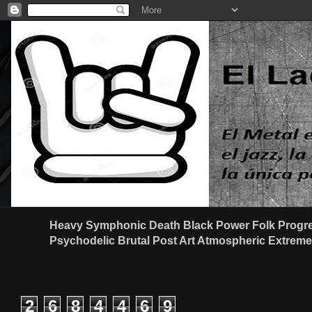
Heavy Symphonic Death Black Power Folk Progre
Psychodelic Brutal Post Art Atmospheric Extreme G
2
6
8
4
4
6
9