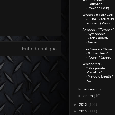
"Cathyron"
(Power / Folk)
Words Of Farewell
- "The Black Wild
Yonder" (Melod...
Aenaon - "Extance"
(Symphonic
Black / Avant-
Garde ...
Entrada antigua
Iron Savior - "Rise
Of The Hero"
(Power / Speed)
Whispered -
"Shogunate
Macabre"
(Melodic Death /
F...
►
febrero
(9)
►
enero
(10)
►
2013
(106)
►
2012
(111)