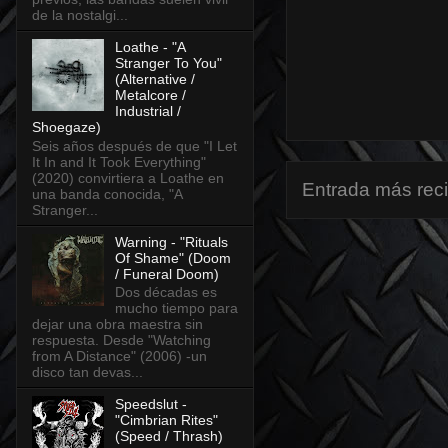
de la nostalgi...
Loathe - "A
Stranger To You"
(Alternative /
Metalcore /
Industrial /
Shoegaze)
Seis años después de que "I Let
It In and It Took Everything"
(2020) convirtiera a Loathe en
Entrada más rec
una banda conocida, "A
Stranger...
Warning - "Rituals
Of Shame" (Doom
/ Funeral Doom)
Dos décadas es
mucho tiempo para
dejar una obra maestra sin
respuesta. Desde "Watching
from A Distance" (2006) -un
disco tan devas...
Speedslut -
"Cimbrian Rites"
(Speed / Thrash)