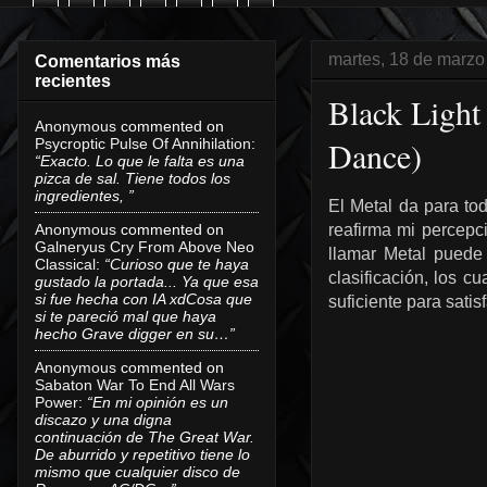
martes, 18 de marzo
Comentarios más
recientes
Black Light
Anonymous
commented on
Dance)
Psycroptic Pulse Of Annihilation
:
“Exacto. Lo que le falta es una
pizca de sal. Tiene todos los
ingredientes, ”
El Metal da para to
Anonymous
commented on
reafirma mi percepc
Galneryus Cry From Above Neo
llamar Metal puede
Classical
:
“Curioso que te haya
clasificación, los 
gustado la portada... Ya que esa
si fue hecha con IA xdCosa que
suficiente para satis
si te pareció mal que haya
hecho Grave digger en su…”
Anonymous
commented on
Sabaton War To End All Wars
Power
:
“En mi opinión es un
discazo y una digna
continuación de The Great War.
De aburrido y repetitivo tiene lo
mismo que cualquier disco de