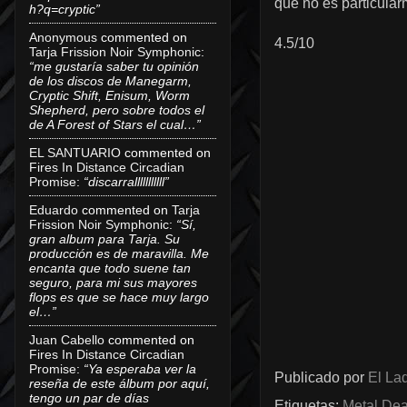
que no es particular
h?q=cryptic”
Anonymous
commented on
4.5/10
Tarja Frission Noir Symphonic
:
“me gustaría saber tu opinión
de los discos de Manegarm,
Cryptic Shift, Enisum, Worm
Shepherd, pero sobre todos el
de A Forest of Stars el cual…”
EL SANTUARIO
commented on
Fires In Distance Circadian
Promise
:
“discarralllllllllll”
Eduardo
commented on
Tarja
Frission Noir Symphonic
:
“Sí,
gran album para Tarja. Su
producción es de maravilla. Me
encanta que todo suene tan
seguro, para mi sus mayores
flops es que se hace muy largo
el…”
Juan Cabello
commented on
Fires In Distance Circadian
Promise
:
“Ya esperaba ver la
Publicado por
El Lad
reseña de este álbum por aquí,
tengo un par de días
Etiquetas:
Metal Dea