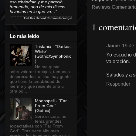
escuchándolo y me pareció
tremendo, uno de mis discos
Reviews Comentarios
favoritos en lo que va…”
Get this
Recent Comments Widget
1 comentari
Lo más leido
Javier
19 de 
Tristania - "Darkest
White"
Yo escucho de
(Gothic/Symphonic
)
valoración.
No me gusta
sobrevalorar trabajos, tampoco
Saludos y a s
despreciarlos, al final hay gente
que tiene la amabilidad de
Responder
leerme y que resiente una u
otra po...
Moonspell - "Far
From God"
(Gothic)
Seré sincero: no
tenía grandes
expectativas con "Far From
God". Tras trece álbumes
previos, las bandas suelen vivir