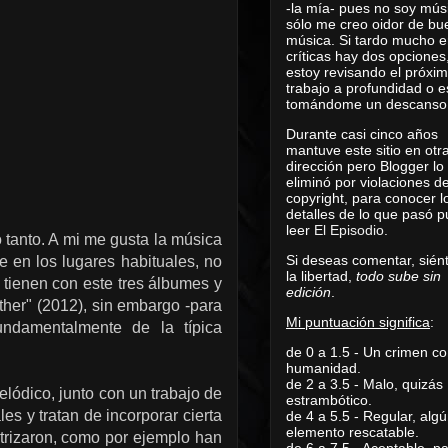
-la mía- pues no soy mús
sólo me creo oidor de bu
música. Si tardo mucho e
críticas hay dos opciones
estoy revisando el próxi
trabajo a profundidad o e
tomándome un descanso
Durante casi cinco años
mantuve este sitio en otr
dirección pero Blogger lo
eliminó por violaciones d
copyright, para conocer l
detalles de lo que pasó 
leer
El Episodio
.
 tanto. A mi me gusta la música
Si deseas comentar, sién
te en los lugares habituales, no
la libertad,
todo sube sin
 tienen con este tres álbumes y
edición
.
ther" (2012), sin embargo -para
Mi puntuación significa
:
fundamentalmente de la típica
de 0 a 1.5 - Un crimen co
humanidad.
de 2 a 3.5 - Malo, quizás
elódico, junto con un trabajo de
estrambótico.
es y tratan de incorporar cierta
de 4 a 5.5 - Regular, alg
elemento rescatable.
trizaron, como por ejemplo han
de 6 a 7.5 - Aceptable, 