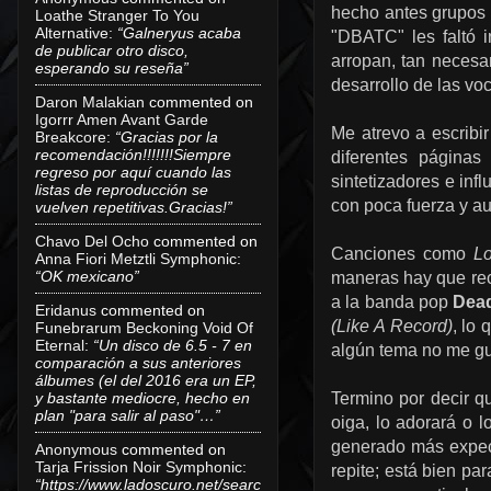
hecho antes grupo
Loathe Stranger To You
Alternative
:
“Galneryus acaba
"DBATC" les faltó i
de publicar otro disco,
arropan, tan necesa
esperando su reseña”
desarrollo de las voc
Daron Malakian
commented on
Igorrr Amen Avant Garde
Me atrevo a escribi
Breakcore
:
“Gracias por la
recomendación!!!!!!!Siempre
diferentes páginas
regreso por aquí cuando las
sintetizadores e inf
listas de reproducción se
con poca fuerza y a
vuelven repetitivas.Gracias!”
Chavo Del Ocho
commented on
Canciones como
L
Anna Fiori Metztli Symphonic
:
“OK mexicano”
maneras hay que rec
a la banda pop
Dead
Eridanus
commented on
(Like A Record)
, lo
Funebrarum Beckoning Void Of
Eternal
:
“Un disco de 6.5 - 7 en
algún tema no me gus
comparación a sus anteriores
álbumes (el del 2016 era un EP,
y bastante mediocre, hecho en
Termino por decir 
plan "para salir al paso"…”
oiga, lo adorará o 
generado más expect
Anonymous
commented on
Tarja Frission Noir Symphonic
:
repite; está bien par
“https://www.ladoscuro.net/searc