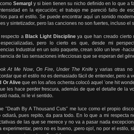
s como
Semargl
y si bien tienen su nicho definido en lo que a 
ntensidad en la ejecución; el trabajo me pareció fallo de 
rios para el estilo. Se puede encontrar aquí un sonido moder
es y sintetizador, pero las canciones no son fuertes, incluso el s
r respecto a
Black Light Discipline
ya que han creado cierto r
 especializadas, pero lo cierto es que, desde mi perspec
luencias Industrial en un solo paquete, crean sólo un leve -haci
usencia de las sensaciones infecciosas que se esperan del gén
ook At Me Now
,
On Fire
,
Under The Knife
y varias otras no
ordar que el estilo no es demasiado fácil de entender, pero a
 Or Alive
que en los años ochenta colocó aquel 'one hit wond
 que les hace perder frescura, además de que el detalle de la
tó nada, ni le vi sentido.
que "Death By A Thousand Cuts" me luce como el propio disco
lo odiará, pues repito, da para todo. En lo que a mi respecta
ativas de las que se merece y no va a pasar nada excepciona
a experimentar, pero no es bueno, ¡pero ojo!, no por el estilo, 