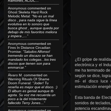
Ramones, AC/DC…”
Anonymous
commented on
Ghost Skeleta Hard Rock
Melodic Metal
:
“No es un mal
disco , para nada sigue la línea
evolutiva en lo sonoro que
busca ghost , aunque queda por
debajo de mis favoritos meliora
y impera ,…”
Anonymous
commented on
Fires In Distance Circadian
Promise
:
“Saludos Alfonso!
tremendo un discazo se han
¿El golpe de realida
mandado los colegas...los tres
discos que tienen son para
electrónica y el Ind
emmarcar.”
me ha terminado de
Álvaro M.
commented on
según se dice, logr
Warning Rituals Of Shame
mí- el disco luce 
Doom Funeral
:
“Joder! Tu
estimulación energét
reseña es mejor que el disco. :)
El álbum es genial aunque tb
agota. Su voz me recuerda un
Esta banda de Electr
poco a la del tristemente
fallecido Terry Jones…”
sonidos de teclados,
potencia escandinav
Anonymous
commented on