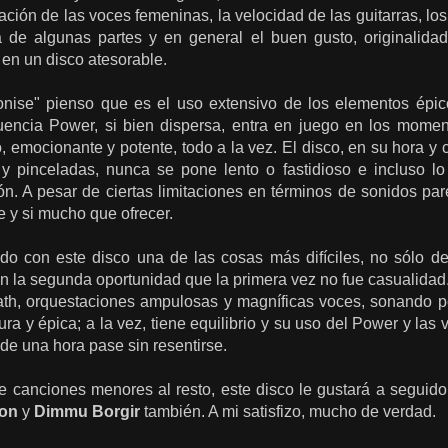
ación de las voces femeninas, la velocidad de las guitarras, los
ca de algunas partes y en general el buen gusto, originalidad
 en un disco atesorable.
nise" pienso que es el uso extensivo de los elementos épic
luencia Power, si bien dispersa, entra en juego en los moment
o, emocionante y potente, todo a la vez. El disco, en su hora 
 pinceladas, nunca se pone lento o fastidioso e incluso lo
ón. A pesar de ciertas limitaciones en términos de sonidos pa
le y si mucho que ofrecer.
o con este disco una de las cosas más difíciles, no sólo de 
en la segunda oportunidad que la primera vez no fue casualida
ath, orquestaciones ampulosas y magníficas voces, sonando p
ura y épica; a la vez, tiene equilibrio y su uso del Power y las
de una hora pase sin resentirse.
e canciones menores al resto, este disco le gustará a seguid
ion
y
Dimmu Borgir
también. A mi satisfizo, mucho de verdad.