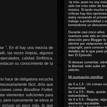
-la mía- pues no soy mús
sólo me creo oidor de bu
música. Si tardo mucho e
críticas hay dos opciones
estoy revisando el próxi
trabajo a profundidad o e
tomándome un descanso
Durante casi cinco años
mantuve este sitio en otr
dirección pero Blogger lo
eliminó por violaciones d
copyright, para conocer l
ise ". En él hay una mezcla de
detalles de lo que pasó 
ath, las voces limpias, algunos
leer
El Episodio
.
ejecutados, calidad Sinfónica,
Si deseas comentar, sién
destacan su conocimiento de la
la libertad,
todo sube sin
edición
.
Mi puntuación significa
:
 lo hace de obligatoria escucha
de 0 a 1.5 - Un crimen co
ecesariamente fácil, diría que
humanidad.
anciones como
Bloodline Forfeit
,
de 2 a 3.5 - Malo, quizás
tar elementos suficientes para
estrambótico.
de 4 a 5.5 - Regular, alg
, pero nuevamente se eleva el
elemento rescatable.
 e incluso un poco más, lo que
de 6 a 7.5 - Aceptable, 