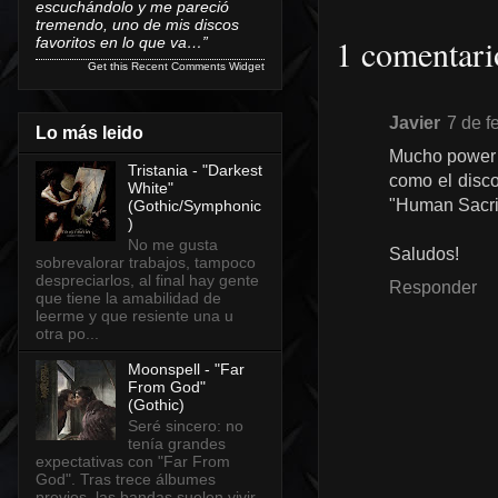
escuchándolo y me pareció
tremendo, uno de mis discos
1 comentari
favoritos en lo que va…”
Get this
Recent Comments Widget
Javier
7 de f
Lo más leido
Mucho power p
Tristania - "Darkest
como el disco
White"
"Human Sacrif
(Gothic/Symphonic
)
No me gusta
Saludos!
sobrevalorar trabajos, tampoco
despreciarlos, al final hay gente
Responder
que tiene la amabilidad de
leerme y que resiente una u
otra po...
Moonspell - "Far
From God"
(Gothic)
Seré sincero: no
tenía grandes
expectativas con "Far From
God". Tras trece álbumes
previos, las bandas suelen vivir