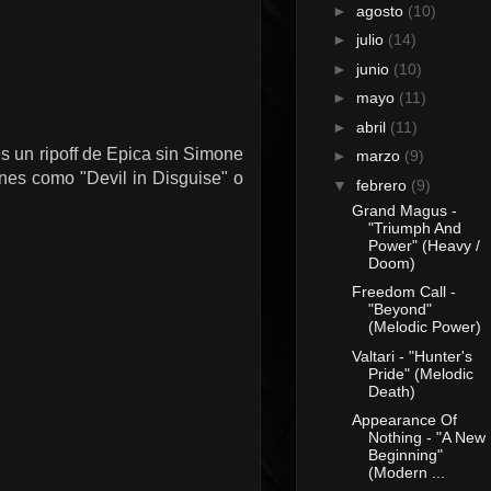
►
agosto
(10)
►
julio
(14)
►
junio
(10)
►
mayo
(11)
►
abril
(11)
 un ripoff de Epica sin Simone
►
marzo
(9)
nes como "Devil in Disguise" o
▼
febrero
(9)
Grand Magus -
"Triumph And
Power" (Heavy /
Doom)
Freedom Call -
"Beyond"
(Melodic Power)
Valtari - "Hunter's
Pride" (Melodic
Death)
Appearance Of
Nothing - "A New
Beginning"
(Modern ...