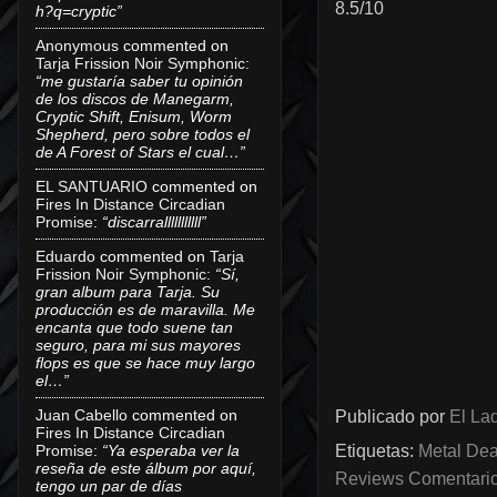
8.5/10
h?q=cryptic”
Anonymous
commented on
Tarja Frission Noir Symphonic
:
“me gustaría saber tu opinión
de los discos de Manegarm,
Cryptic Shift, Enisum, Worm
Shepherd, pero sobre todos el
de A Forest of Stars el cual…”
EL SANTUARIO
commented on
Fires In Distance Circadian
Promise
:
“discarralllllllllll”
Eduardo
commented on
Tarja
Frission Noir Symphonic
:
“Sí,
gran album para Tarja. Su
producción es de maravilla. Me
encanta que todo suene tan
seguro, para mi sus mayores
flops es que se hace muy largo
el…”
Juan Cabello
commented on
Publicado por
El Lad
Fires In Distance Circadian
Promise
:
“Ya esperaba ver la
Etiquetas:
Metal Dea
reseña de este álbum por aquí,
Reviews Comentarios
tengo un par de días