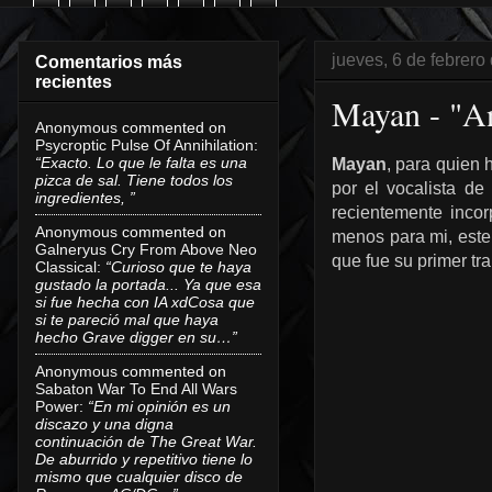
jueves, 6 de febrero
Comentarios más
recientes
Mayan - "A
Anonymous
commented on
Psycroptic Pulse Of Annihilation
:
“Exacto. Lo que le falta es una
Mayan
, para quien
pizca de sal. Tiene todos los
por el vocalista de
ingredientes, ”
recientemente inco
Anonymous
commented on
menos para mi, este
Galneryus Cry From Above Neo
que fue su primer tr
Classical
:
“Curioso que te haya
gustado la portada... Ya que esa
si fue hecha con IA xdCosa que
si te pareció mal que haya
hecho Grave digger en su…”
Anonymous
commented on
Sabaton War To End All Wars
Power
:
“En mi opinión es un
discazo y una digna
continuación de The Great War.
De aburrido y repetitivo tiene lo
mismo que cualquier disco de