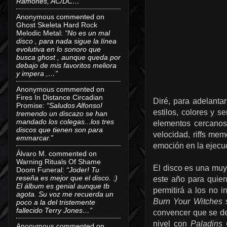
Ramones, AC/DC…”
Anonymous
commented on
Ghost Skeleta Hard Rock
Melodic Metal
:
“No es un mal
disco , para nada sigue la línea
evolutiva en lo sonoro que
busca ghost , aunque queda por
debajo de mis favoritos meliora
y impera ,…”
Anonymous
commented on
Fires In Distance Circadian
Diré, para adelanta
Promise
:
“Saludos Alfonso!
estilos, colores y s
tremendo un discazo se han
mandado los colegas...los tres
elementos cercanos 
discos que tienen son para
velocidad, riffs me
emmarcar.”
emoción en la ejecu
Álvaro M.
commented on
Warning Rituals Of Shame
El disco es una muy
Doom Funeral
:
“Joder! Tu
reseña es mejor que el disco. :)
este año para quien
El álbum es genial aunque tb
permitirá a los no
agota. Su voz me recuerda un
Burn Your Witches
s
poco a la del tristemente
fallecido Terry Jones…”
convencer que se de
nivel con
Paladins 
Anonymous
commented on