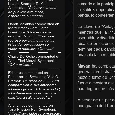
Loathe Stranger To You
sumado a la particip
Alternative
:
“Galneryus acaba
la sutileza operáti
de publicar otro disco,
banda, lo convierten
esperando su reseña”
Daron Malakian
commented on
La clave de "Antago
Igorrr Amen Avant Garde
Breakcore
:
“Gracias por la
mientras que la inf
recomendación!!!!!!!Siempre
asequible y divertid
regreso por aquí cuando las
rusa de emociones y
listas de reproducción se
vuelven repetitivas.Gracias!”
terminar cada canci
una sola falla notab
Chavo Del Ocho
commented on
Anna Fiori Metztli Symphonic
:
“OK mexicano”
Mayan
ha completad
general, demostrar 
Eridanus
commented on
Funebrarum Beckoning Void Of
mezcla feroz de De
Eternal
:
“Un disco de 6.5 - 7 en
fuerte atmósfera osc
comparación a sus anteriores
para lograr que más 
álbumes (el del 2016 era un EP,
y bastante mediocre, hecho en
plan "para salir al paso"…”
A pesar de un par d
Anonymous
commented on
por igual, o de
Ther
Tarja Frission Noir Symphonic
:
“https://www.ladoscuro.net/searc