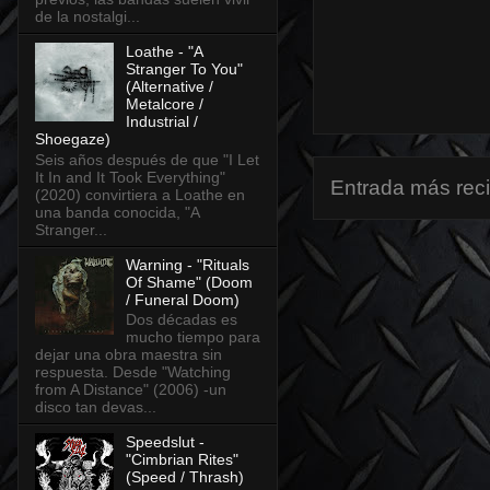
de la nostalgi...
Loathe - "A
Stranger To You"
(Alternative /
Metalcore /
Industrial /
Shoegaze)
Seis años después de que "I Let
It In and It Took Everything"
Entrada más rec
(2020) convirtiera a Loathe en
una banda conocida, "A
Stranger...
Warning - "Rituals
Of Shame" (Doom
/ Funeral Doom)
Dos décadas es
mucho tiempo para
dejar una obra maestra sin
respuesta. Desde "Watching
from A Distance" (2006) -un
disco tan devas...
Speedslut -
"Cimbrian Rites"
(Speed / Thrash)