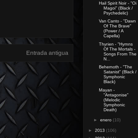
Hail Spirit Noir - "Oi
Magoi" (Black /
Psychedelic)
Van Canto - "Dawn
Of The Brave"
(Power / A
Capella)
Thyrien - "Hymns
Of The Mortals -
Entrada antigua
Songs From The
N...
Behemoth - "The
Satanist" (Black /
Symphonic
Black)
Mayan -
"Antagonise"
(Melodic
Symphonic
Death)
►
enero
(10)
►
2013
(106)