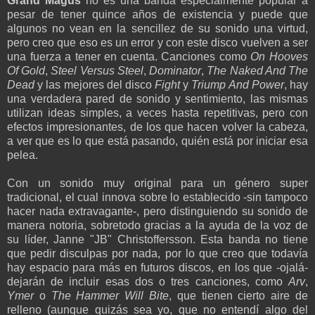
Grand Magus
no es una banda especialmente popular a
pesar de tener quince años de existencia y puede que
algunos no vean en la sencillez de su sonido una virtud,
pero creo que eso es un error y con este disco vuelven a ser
una fuerza a tener en cuenta. Canciones como
On Hooves
Of Gold
,
Steel Versus Steel
,
Dominator
,
The Naked And The
Dead
y las mejores del disco
Fight
y
Triump And Power
, hay
una verdadera pared de sonido y sentimiento, las mismas
utilizan ideas simples, a veces hasta repetitivas, pero con
efectos impresionantes, de los que hacen volver la cabeza,
a ver que es lo que está pasando, quién está por iniciar esa
pelea.
Con un sonido muy original para un género super
tradicional, el cual innova sobre lo establecido -sin tampoco
hacer nada extravagante-, pero distinguiendo su sonido de
manera notoria, sobretodo gracias a la ayuda de la voz de
su líder, Janne "JB" Christoffersson. Esta banda no tiene
que pedir disculpas por nada, por lo que creo que todavía
hay espacio para más en futuros discos, en los que -ojalá-
dejarán de incluir esas dos o tres canciones, como
Arv
,
Ymer
o
The Hammer Will Bite
, que tienen cierto aire de
relleno (aunque quizás sea yo, que no entendí algo del