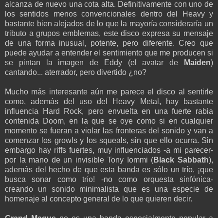
alcanza de nuevo una cota alta. Definitivamente con uno de
los sentidos menos convencionales dentro del Heavy y
bastante bien alejados de lo que la mayoría consideraría un
tributo a grupos emblemas, este disco expresa su mensaje
de una forma inusual, potente, pero diferente. Creo que
puede ayudar a entender el sentimiento que me producen si
se pintan la imagen de Eddy (el avatar de
Maiden
)
cantando... aterrador, pero divertido ¿no?
Mucho más interesante aún me parece el disco al sentirle
como, además del uso del Heavy Metal, hay bastante
influencia Hard Rock, pero envuelta en una fuerte rabia
contenida Doom, en la que se oye como si en cualquier
momento se fueran a violar las fronteras del sonido y van a
comenzar los growls y los squeals, sin que ello ocurra. Sin
embargo hay riffs fuertes, muy influenciados -a mi parecer-
por la mano de un invisible Tony Iommi (
Black Sabbath
),
además del hecho de que esta banda es sólo un trío, ¡que
busca sonar como trío! -no como orquesta sinfónica-
creando un sonido minimalista que es una especie de
homenaje al concepto general de lo que quieren decir.