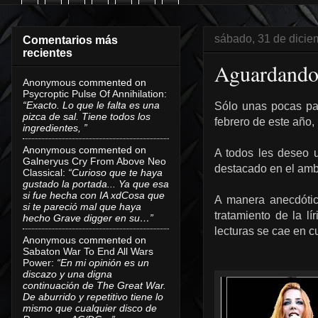
sábado, 31 de dicie
Comentarios más
recientes
Aguardando 
Anonymous
commented on
Psycroptic Pulse Of Annihilation
:
“Exacto. Lo que le falta es una
Sólo unas pocas pa
pizca de sal. Tiene todos los
febrero de este año,
ingredientes, ”
Anonymous
commented on
A todos les deseo 
Galneryus Cry From Above Neo
destacado en el amb
Classical
:
“Curioso que te haya
gustado la portada... Ya que esa
si fue hecha con IA xdCosa que
A manera anecdótica
si te pareció mal que haya
tratamiento de la lí
hecho Grave digger en su…”
lecturas se cae en c
Anonymous
commented on
Sabaton War To End All Wars
Power
:
“En mi opinión es un
discazo y una digna
continuación de The Great War.
De aburrido y repetitivo tiene lo
mismo que cualquier disco de