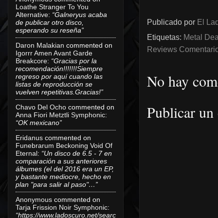
Loathe Stranger To You
Alternative
:
“Galneryus acaba
Publicado por
El Lad
de publicar otro disco,
esperando su reseña”
Etiquetas:
Metal Dea
Daron Malakian
commented on
Reviews Comentarios
Igorrr Amen Avant Garde
Breakcore
:
“Gracias por la
recomendación!!!!!!!Siempre
No hay come
regreso por aquí cuando las
listas de reproducción se
vuelven repetitivas.Gracias!”
Publicar un
Chavo Del Ocho
commented on
Anna Fiori Metztli Symphonic
:
“OK mexicano”
Eridanus
commented on
Funebrarum Beckoning Void Of
Eternal
:
“Un disco de 6.5 - 7 en
comparación a sus anteriores
álbumes (el del 2016 era un EP,
y bastante mediocre, hecho en
plan "para salir al paso"…”
Anonymous
commented on
Tarja Frission Noir Symphonic
:
“https://www.ladoscuro.net/searc