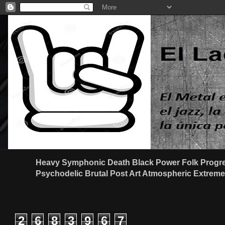
Heavy Symphonic Death Black Power Folk Progre
Psychodelic Brutal Post Art Atmospheric Extreme G
2
6
8
3
9
6
7