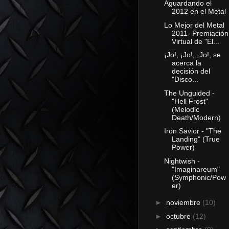
Aguardando el
2012 en el Metal
Lo Mejor del Metal
2011- Premiación
Virtual de "El...
¡Jo!, ¡Jo!, ¡Jo!, se
acerca la
decisión del
"Disco...
The Unguided -
"Hell Frost"
(Melodic
Death/Modern)
Iron Savior - "The
Landing" (True
Power)
Nightwish -
"Imaginareum"
(Symphonic/Pow
er)
►
noviembre
(10)
►
octubre
(12)