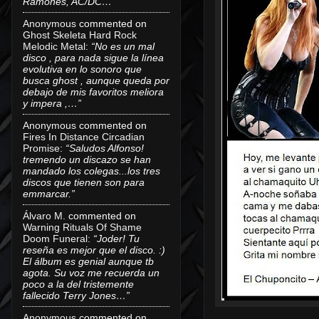
Ramones, AC/DC…”
Anonymous
commented on
Ghost Skeleta Hard Rock
Melodic Metal
:
“No es un mal
disco , para nada sigue la línea
evolutiva en lo sonoro que
busca ghost , aunque queda por
debajo de mis favoritos meliora
y impera ,…”
Anonymous
commented on
Fires In Distance Circadian
Promise
:
“Saludos Alfonso!
tremendo un discazo se han
mandado los colegas...los tres
discos que tienen son para
emmarcar.”
Álvaro M.
commented on
Warning Rituals Of Shame
Doom Funeral
:
“Joder! Tu
reseña es mejor que el disco. :)
El álbum es genial aunque tb
agota. Su voz me recuerda un
poco a la del tristemente
fallecido Terry Jones…”
Anonymous
commented on