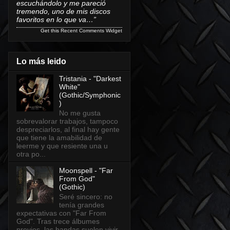
escuchándolo y me pareció
tremendo, uno de mis discos
favoritos en lo que va…”
Get this
Recent Comments Widget
Lo más leido
Tristania - "Darkest
White"
(Gothic/Symphonic
)
No me gusta
sobrevalorar trabajos, tampoco
despreciarlos, al final hay gente
que tiene la amabilidad de
leerme y que resiente una u
otra po...
Moonspell - "Far
From God"
(Gothic)
Seré sincero: no
tenía grandes
expectativas con "Far From
God". Tras trece álbumes
previos, las bandas suelen vivir