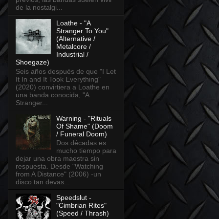
de la nostalgi...
Loathe - "A
Stranger To You"
(Alternative /
Metalcore /
Industrial /
Shoegaze)
Seis años después de que "I Let
It In and It Took Everything"
(2020) convirtiera a Loathe en
una banda conocida, "A
Stranger...
Warning - "Rituals
Of Shame" (Doom
/ Funeral Doom)
Dos décadas es
mucho tiempo para
dejar una obra maestra sin
respuesta. Desde "Watching
from A Distance" (2006) -un
disco tan devas...
Speedslut -
"Cimbrian Rites"
(Speed / Thrash)