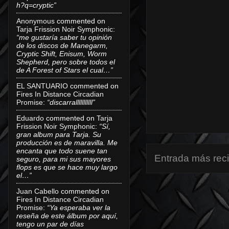
h?q=cryptic”
Anonymous
commented on
Tarja Frission Noir Symphonic
:
“me gustaría saber tu opinión
de los discos de Manegarm,
Cryptic Shift, Enisum, Worm
Shepherd, pero sobre todos el
de A Forest of Stars el cual…”
EL SANTUARIO
commented on
Fires In Distance Circadian
Promise
:
“discarralllllllllll”
Eduardo
commented on
Tarja
Frission Noir Symphonic
:
“Sí,
gran album para Tarja. Su
producción es de maravilla. Me
encanta que todo suene tan
Entrada más rec
seguro, para mi sus mayores
flops es que se hace muy largo
el…”
Juan Cabello
commented on
Fires In Distance Circadian
Promise
:
“Ya esperaba ver la
reseña de este álbum por aquí,
tengo un par de días