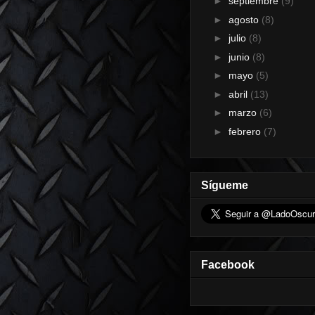
►
septiembre
(9)
►
agosto
(8)
►
julio
(8)
►
junio
(8)
►
mayo
(5)
►
abril
(13)
►
marzo
(6)
►
febrero
(7)
Sígueme
Facebook