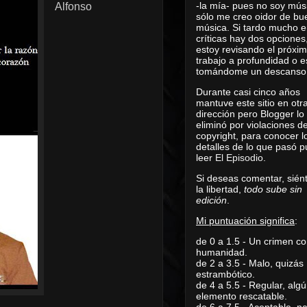
-la mía- pues no soy mús
Alfonso
sólo me creo oidor de bu
música. Si tardo mucho e
críticas hay dos opciones
estoy revisando el próxi
trabajo a profundidad o e
tomándome un descanso
Durante casi cinco años
mantuve este sitio en otr
dirección pero Blogger lo
eliminó por violaciones d
copyright, para conocer l
detalles de lo que pasó 
leer
El Episodio
.
Si deseas comentar, sién
la libertad,
todo sube sin
edición
.
Mi puntuación significa
:
de 0 a 1.5 - Un crimen co
humanidad.
de 2 a 3.5 - Malo, quizás
estrambótico.
de 4 a 5.5 - Regular, alg
elemento rescatable.
de 6 a 7.5 - Aceptable, 