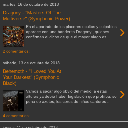
martes, 16 de octubre de 2018
Dragony - "Masters Of The
Multiverse" (Symphonic Power)
›
En el apartado de los placeres ocultos y culpables
aparece con una banderita Dragony , quienes
confirman el dicho de que el mayor alago es ...
2 comentarios:
sábado, 13 de octubre de 2018
Behemoth - "I Loved You At
Your Darkest" (Symphonic
Black)
›
Vamos a sacar algo obvio del medio: a estas
alturas ya debía haber legislación que prohíba, so
pena de azotes, los coros de niños cantores ...
4 comentarios:
jueves, 11 de octubre de 2018