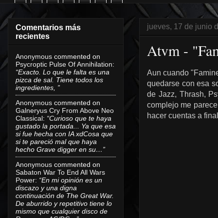
jueves, 17 de junio 
Comentarios más
recientes
Atvm - "Fam
Anonymous
commented on
Psycroptic Pulse Of Annihilation
:
“Exacto. Lo que le falta es una
Aun cuando "Famine
pizca de sal. Tiene todos los
quedarse con esa sol
ingredientes, ”
de Jazz, Thrash, Ps
Anonymous
commented on
complejo me parece q
Galneryus Cry From Above Neo
hacer cuentas a fina
Classical
:
“Curioso que te haya
gustado la portada... Ya que esa
si fue hecha con IA xdCosa que
si te pareció mal que haya
hecho Grave digger en su…”
Anonymous
commented on
Sabaton War To End All Wars
Power
:
“En mi opinión es un
discazo y una digna
continuación de The Great War.
De aburrido y repetitivo tiene lo
mismo que cualquier disco de