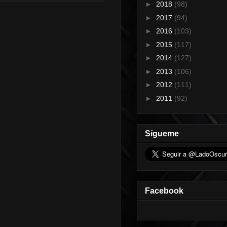
►
2018
(98)
►
2017
(94)
►
2016
(103)
►
2015
(117)
►
2014
(127)
►
2013
(106)
►
2012
(111)
►
2011
(92)
Sígueme
Facebook