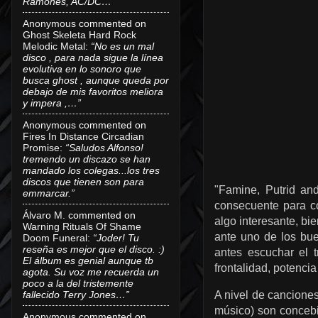
Ramones, AC/DC…”
Anonymous
commented on
Ghost Skeleta Hard Rock
Melodic Metal
:
“No es un mal
disco , para nada sigue la línea
evolutiva en lo sonoro que
busca ghost , aunque queda por
debajo de mis favoritos meliora
y impera ,…”
Anonymous
commented on
Fires In Distance Circadian
Promise
:
“Saludos Alfonso!
tremendo un discazo se han
mandado los colegas...los tres
discos que tienen son para
"Famine, Putrid an
emmarcar.”
consecuente para c
Álvaro M.
commented on
algo interesante, bi
Warning Rituals Of Shame
ante uno de los bue
Doom Funeral
:
“Joder! Tu
reseña es mejor que el disco. :)
antes escuchar el 
El álbum es genial aunque tb
frontalidad, potencia
agota. Su voz me recuerda un
poco a la del tristemente
fallecido Terry Jones…”
A nivel de canciones
músico) son conceb
Anonymous
commented on