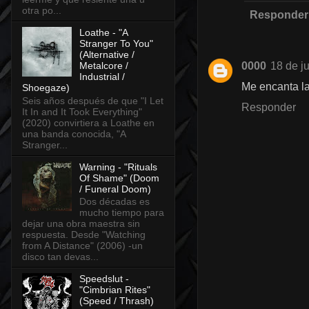
otra po...
Responder
Loathe - "A
Stranger To You"
(Alternative /
Metalcore /
0000
18 de j
Industrial /
Me encanta la
Shoegaze)
Seis años después de que "I Let
Responder
It In and It Took Everything"
(2020) convirtiera a Loathe en
una banda conocida, "A
Stranger...
Warning - "Rituals
Of Shame" (Doom
/ Funeral Doom)
Dos décadas es
mucho tiempo para
dejar una obra maestra sin
respuesta. Desde "Watching
from A Distance" (2006) -un
disco tan devas...
Speedslut -
"Cimbrian Rites"
(Speed / Thrash)