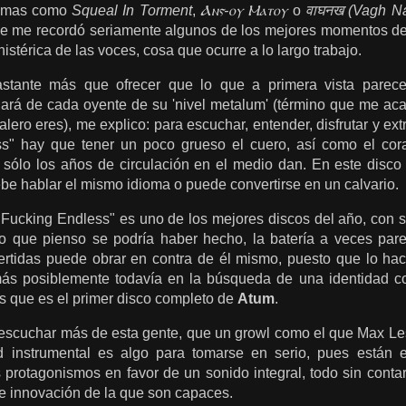
 temas como
Squeal In Torment
,
Ⲁⲛⲋ-ⲟⲩ Ⲙⲁⲧⲟⲩ
o
वाघनख (Vagh Na
ue me recordó seriame
nte algunos de los mejores momentos d
istérica de las voces, cosa que ocurre a lo largo trabajo.
astante más que ofrecer que lo que a primera vista parec
rá de cada oyente de su 'nivel metalum' (término que me acab
lero eres), me explico: para escuchar, entender, disfrutar y ext
s" hay que tener un poco grueso el cuero, así como el cora
 sólo los años de circulación en el medio dan. En este disc
debe hablar el mismo idioma o puede convertirse en un calvario.
 Fucking Endless" es uno de los mejores discos del año, con 
o que pienso se podría haber hecho, la batería a veces par
ertidas puede obrar en contra de él mismo, puesto que lo hac
más posiblemente todavía en la búsqueda de una identidad 
s que es el primer disco completo de
Atum
.
escuchar más de esta gente, que un growl como el que Max Les
 instrumental es algo para tomarse en serio, pues están 
 protagonismos en favor de un sonido integral, todo sin contar
e innovación de la que son capaces.