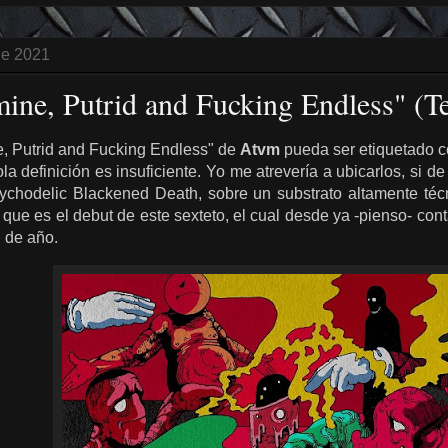
de 2021
ine, Putrid and Fucking Endless" (T
, Putrid and Fucking Endless" de
Atvm
pueda ser etiquetado 
a definición es insuficiente. Yo me atrevería a ubicarlos, si de
ychodelic Blackened Death, sobre un substrato altamente técni
ue es el debut de este sexteto, el cual desde ya -pienso- conta
l de año.