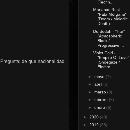
(Techn...
Marianas Rest -
"Fata Morgana"
(Doom / Melodic
Death)
Dordeduh - "Har"
(Atmospheric
Black /
Progressive ...
Violet Cold -
"Empire Of Love"
 Pregunta: de que nacionalidad
(Shoegaze /
Electro...
►
mayo
(7)
►
abril
(6)
►
marzo
(8)
►
febrero
(6)
►
enero
(6)
►
2020
(43)
►
2019
(68)