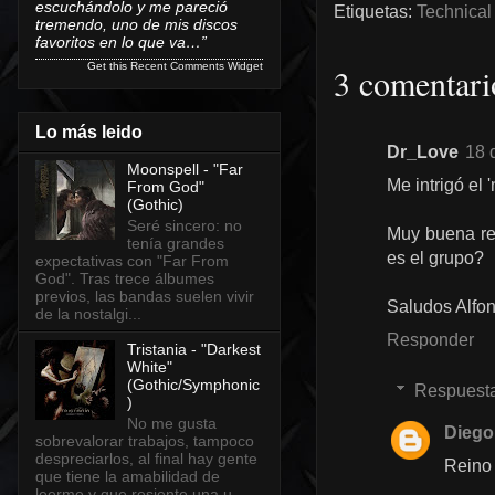
escuchándolo y me pareció
Etiquetas:
Technical
tremendo, uno de mis discos
favoritos en lo que va…”
Get this
Recent Comments Widget
3 comentari
Lo más leido
Dr_Love
18 
Moonspell - "Far
Me intrigó el
From God"
(Gothic)
Seré sincero: no
Muy buena res
tenía grandes
es el grupo?
expectativas con "Far From
God". Tras trece álbumes
previos, las bandas suelen vivir
Saludos Alfon
de la nostalgi...
Responder
Tristania - "Darkest
White"
(Gothic/Symphonic
Respuest
)
No me gusta
Diego
sobrevalorar trabajos, tampoco
despreciarlos, al final hay gente
Reino
que tiene la amabilidad de
leerme y que resiente una u