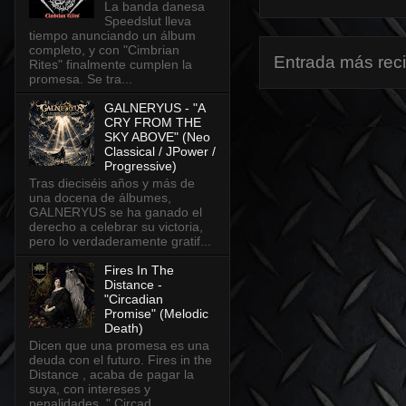
La banda danesa
Speedslut lleva
tiempo anunciando un álbum
completo, y con "Cimbrian
Entrada más rec
Rites" finalmente cumplen la
promesa. Se tra...
GALNERYUS - "A
CRY FROM THE
SKY ABOVE" (Neo
Classical / JPower /
Progressive)
Tras dieciséis años y más de
una docena de álbumes,
GALNERYUS se ha ganado el
derecho a celebrar su victoria,
pero lo verdaderamente gratif...
Fires In The
Distance -
"Circadian
Promise" (Melodic
Death)
Dicen que una promesa es una
deuda con el futuro. Fires in the
Distance , acaba de pagar la
suya, con intereses y
penalidades. " Circad...