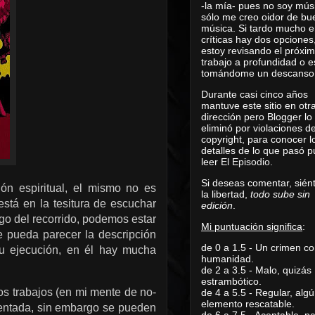
-la mía- pues no soy mús
sólo me creo oidor de bu
música. Si tardo mucho e
críticas hay dos opciones
estoy revisando el próxi
trabajo a profundidad o e
tomándome un descanso
Durante casi cinco años
mantuve este sitio en otr
dirección pero Blogger lo
eliminó por violaciones d
copyright, para conocer l
detalles de lo que pasó 
leer
El Episodio
.
Si deseas comentar, sién
ón espiritual, el mismo no es
la libertad,
todo sube sin
tá en la tesitura de escuchar
edición
.
rgo del recorrido, podemos estar
Mi puntuación significa
:
e pueda parecer la descripción
de 0 a 1.5 - Un crimen co
 ejecución, en él hay mucha
humanidad.
de 2 a 3.5 - Malo, quizás
estrambótico.
tos trabajos (en mi mente de no-
de 4 a 5.5 - Regular, alg
elemento rescatable.
ent
ada, sin embargo se pueden
de 6 a 7.5 - Aceptable, 