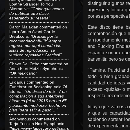
distinguir algunos
Loathe Stranger To You
Alternative
:
“Galneryus acaba
agresión y locura q
de publicar otro disco,
por esa perspectiva h
esperando su reseña”
Daron Malakian
commented on
Este disco tiene b
Igorrr Amen Avant Garde
comprobación que ha
Breakcore
:
“Gracias por la
tan jodidamente meta
recomendación!!!!!!!Siempre
regreso por aquí cuando las
and Fucking Endles
listas de reproducción se
espanto sonoro que
vuelven repetitivas.Gracias!”
transmitir, pero se 
Chavo Del Ocho
commented on
Anna Fiori Metztli Symphonic
:
"Famine, Putrid and
“OK mexicano”
todo lo bien grabad
Eridanus
commented on
cantidad de ideas v
Funebrarum Beckoning Void Of
exceso -quizás- o 
Eternal
:
“Un disco de 6.5 - 7 en
respecta; recordemo
comparación a sus anteriores
álbumes (el del 2016 era un EP,
y bastante mediocre, hecho en
Intuyo que vamos a 
plan "para salir al paso"…”
y que su capacidad
Anonymous
commented on
sabiendo sortear los
Tarja Frission Noir Symphonic
:
de experimentación 
“https://www.ladoscuro.net/searc