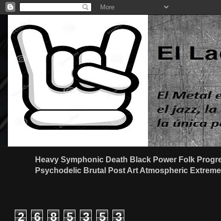
Heavy Symphonic Death Black Power Folk Progre
Psychodelic Brutal Post Art Atmospheric Extreme G
2
6
8
5
3
5
3