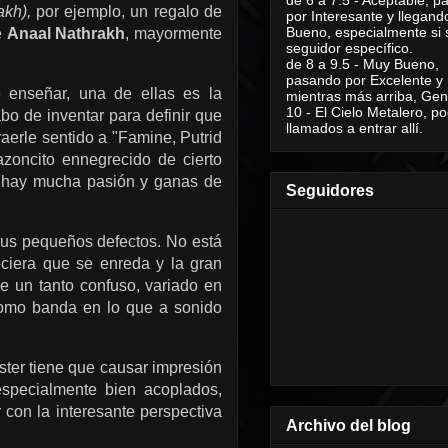
kh),
por ejemplo, un regalo de
por Interesante y llegand
Bueno, especialmente si 
e
Anaal Nathrakh
, mayormente
seguidor específico.
de 8 a 9.5 - Muy Bueno,
pasando por Excelente y
e enseñar, una de ellas es la
mientras más arriba, Geni
10 - El Cielo Metalero, po
o de inventar para definir que
llamados a entrar allí.
raerle sentido a "Famine, Putrid
zoncito ennegrecido de cierto
o hay mucha pasión y ganas de
Seguidores
sus pequeños defectos. No está
eciera que se enreda y la gran
e un tanto confuso, variado en
como banda en lo que a sonido
ter tiene que causar impresión
especialmente bien acoplados,
 con la interesante perspectiva
Archivo del blog