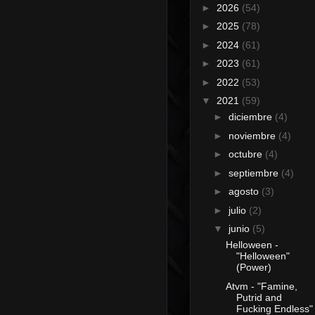
►
2026
(54)
►
2025
(78)
►
2024
(61)
►
2023
(61)
►
2022
(53)
▼
2021
(59)
►
diciembre
(4)
►
noviembre
(4)
►
octubre
(4)
►
septiembre
(4)
►
agosto
(3)
►
julio
(2)
▼
junio
(5)
Helloween -
"Helloween"
(Power)
Atvm - "Famine,
Putrid and
Fucking Endless"