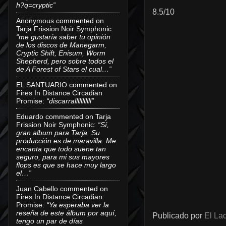
h?q=cryptic”
8.5/10
Anonymous
commented on
Tarja Frission Noir Symphonic
:
“me gustaría saber tu opinión
de los discos de Manegarm,
Cryptic Shift, Enisum, Worm
Shepherd, pero sobre todos el
de A Forest of Stars el cual…”
EL SANTUARIO
commented on
Fires In Distance Circadian
Promise
:
“discarralllllllllll”
Eduardo
commented on
Tarja
Frission Noir Symphonic
:
“Sí,
gran album para Tarja. Su
producción es de maravilla. Me
encanta que todo suene tan
seguro, para mi sus mayores
flops es que se hace muy largo
el…”
Juan Cabello
commented on
Fires In Distance Circadian
Promise
:
“Ya esperaba ver la
reseña de este álbum por aquí,
Publicado por
El Lad
tengo un par de días