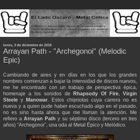
lunes, 3 de diciembre de 2018
Arrayan Path - "Archegonoi" (Melodic
Epic)
Cambiando de aires y en días en los que los grandes
nombres comienzan a bajar la intensidad de discos nuevos,
me he encontrado con un trabajo de perspectiva épica,
homenaje a los sonidos de
Rhapsody Of Fire
,
Virgin
Steele
y
Manowar
. Estos chipriotas cuya carrera no es
nueva y a quien pude haber escuchado algo en el pasado,
no es sino hasta ahora que me llaman la atención. Me
refiero a
Arrayan Path
y su séptimo disco (tercero en tres
años) "Archegonoi", una oda al Metal Épico y Melódico.