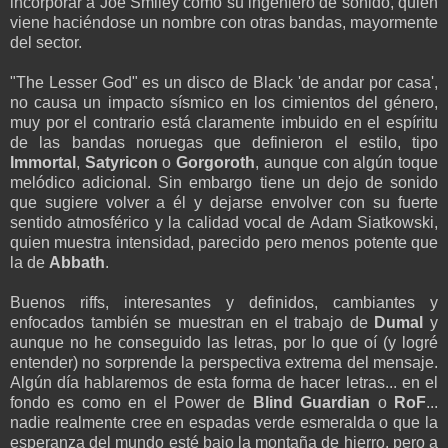
incorporar a Joe Smiley como su ingeniero de sonido, quien
viene haciéndose un nombre con otras bandas, mayormente
del sector.
"The Lesser God" es un disco de Black 'de andar por casa',
no causa un impacto sísmico en los cimientos del género,
muy por el contrario está claramente imbuido en el espíritu
de las bandas noruegas que definieron el estilo, tipo
Immortal
,
Satyricon
o
Gorgoroth
, aunque con algún toque
melódico adicional. Sin embargo tiene un dejo de sonido
que sugiere volver a él y dejarse envolver con su fuerte
sentido atmosférico y la calidad vocal de Adam Siatkowski,
quien muestra intensidad, parecido pero menos potente que
la de
Abbath
.
Buenos riffs, interesantes y definidos, cambiantes y
enfocados también se muestran en el trabajo de
Dumal
y
aunque no he conseguido las letras, por lo que oí (y logré
entender) no sorprende la perspectiva extrema del mensaje.
Algún día hablaremos de esta forma de hacer letras... en el
fondo es como en el Power de
Blind Guardian
o
RoF
...
nadie realmente cree en espadas verde esmeralda o que la
esperanza del mundo esté bajo la montaña de hierro, pero a