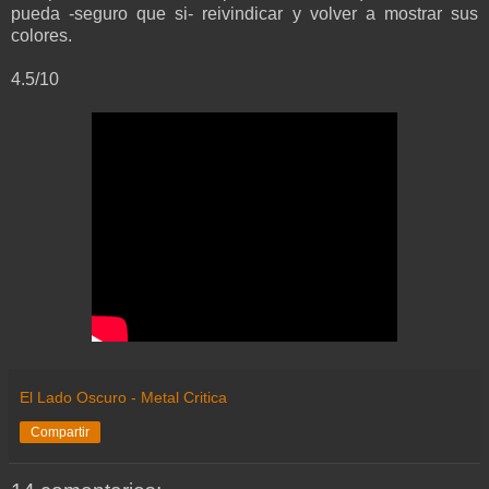
pueda -seguro que si- reivindicar y volver a mostrar sus
colores.
4.5/10
El Lado Oscuro - Metal Critica
Compartir