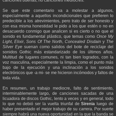
canciones buenas, no canciones mediocres.
Se que este comentario va a molestar a algunos,
especialmente a aquellos incondicionales que prefieren lo
predecible a los atrevimientos, pero trato de ser honesto y
con esa misma honestidad le pido a los que estén o no en
desacuerdo conmigo que analicen si es cierto o no que el
sonido es fundamental plástico, que temas como
Once My
Light
,
Elixir
,
Sons Of The North
,
Concealed Disdain
y
The
Silver Eye
suenan como salidos del bote de reciclaje del
sonidos Gothic más estandarizado de los últimos años.
Multitud de lugares comunes, ni tan bien logrados, con la
voz masculina, especialmente la limpia, como el punto más
bajo de la ejecución y una inclinación a los sonidos
electrónicos que -a mi- se me hicieron incómodos y faltos de
toda vida.
En resumen, un trabajo mediocre, falto de sentimiento,
interminablemente largo, de canciones sacadas de una
licuadora de discos Gothic, lento a veces y en general, todo
lo que no debió ser la vuelta triunfal de
Sirenia
luego de
haber presentado el mejor trabajo de su carrera. Por suerte
siempre habrá una nueva oportunidad en la que la banda se