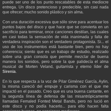
puede ser uno de los punto rescatables de esta mediocre
entrega. Un disco pretencioso y predecible, sin casi nada
que ofrecer; mucho sonido plástico y sin alma.
Con una duración excesiva que sólo sirve para acentuar los
puntos bajos del disco y que hace que se convierta en un
sacrificio para terminar, once canciones destilan, las cuales
en casi todas la sensación de vida inanimada y falta de
verdadera inspiración son el verdadero protagonista. Si... el
uso de los instrumentos está bastante bien, pero no hay
coherencia; siento que es un trabajo de estudio, realizado
sobre una gran consola que permite mezclar de buena
manera los sonidos, pero sobre la que palidecía el alma
musical de Morten Veland, guitarrista y eterno líder de
Sirenia
.
En lo que respecta a la voz de Pilar Giménez García, Aylin,
la misma careció del empuje y carisma con el que me
impactó en el pasado. Creo que es una buena cantante, en
la segunda línea de defensa de las misantrópicamente
llamadas Femaled Fonted Metal Bands, pero no lució en
este disco y no podía hacerlo... para ello hacen falta