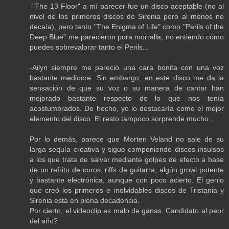
-"The 13 Floor" a mí parecer fue un disco aceptable (no al
nivel de los primeros discos de Sirenia pero al menos no
decaía), pero tanto "The Enigma of Life" como "Perils of the
Deep Blue" me parecieron pura morralla; no entiendo cómo
puedes sobrevalorar tanto el Perils...
-Ailyn siempre me pareció una cara bonita con una voz
bastante mediocre. Sin embargo, en este disco me da la
sensación de que su voz o su manera de cantar han
mejorado bastante respecto de lo que nos tenía
acostumbrados. De hecho, yo lo destacaría como el mejor
elemento del disco. El resto tampoco sorprende mucho...
Por lo demás, parece que Morten Veland no sale de su
larga sequía creativa y sigue componiendo discos insulsos
a los que trata de salvar mediante golpes de efecto a base
de un refrito de coros, riffs de guitarra, algún growl potente
y bastante electrónica, aunque con poco acierto. El genio
que creó los primeros e inolvidables discos de Tristania y
Sirenia está en plena decadencia.
Por cierto, el videoclip es malo de ganas. Candidato al peor
del año?