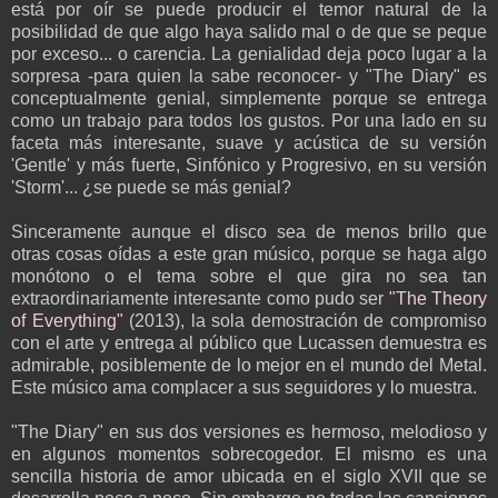
está por oír se puede producir el temor natural de la
posibilidad de que algo haya salido mal o de que se peque
por exceso... o carencia. La genialidad deja poco lugar a la
sorpresa -para quien la sabe reconocer- y "The Diary" es
conceptualmente genial, simplemente porque se entrega
como un trabajo para todos los gustos. Por una lado en su
faceta más interesante, suave y acústica de su versión
'Gentle' y más fuerte, Sinfónico y Progresivo, en su versión
'Storm'... ¿se puede se más genial?
Sinceramente aunque el disco sea de menos brillo que
otras cosas oídas a este gran músico, porque se haga algo
monótono o el tema sobre el que gira no sea tan
extraordinariamente interesante como pudo ser
"The Theory
of Everything"
(2013), la sola demostración de compromiso
con el arte y entrega al público que Lucassen demuestra es
admirable, posiblemente de lo mejor en el mundo del Metal.
Este músico ama complacer a sus seguidores y lo muestra.
"The Diary" en sus dos versiones es hermoso, melodioso y
en algunos momentos sobrecogedor. El mismo es una
sencilla historia de amor ubicada en el siglo XVII que se