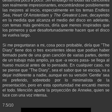
desarrolla poco a poco. Sin embargo no todas las canciones
son realmente impresionantes, encontrándose posiblemente
las mejores al inicio, especialmente en los temas
Endless
Sea
,
Heart Of Amsterdam
y
The Greatest Love
, decayendo
en la medida que alcanza el medio del disco en adelante,
con temas más genéricos, diría que menos inspirados que
los primeros y que desafortunadamente hacen que el disco
se vuelva largo.
Si me preguntaran a mi, cosa poco probable, diría que "The
Diary" tiene dos o tres excelentes ideas que podían haber
formado parte de una gran canción de varias partes, dentro
de un trabajo más amplio, ya que -a veces pasa- se llega al
hueso musical antes de lo pensado. En cualquier caso, no
se piense que "The Diary", sea el sabor que se escoja, va a
dejar indiferente a nadie, aunque en su versión 'Gentle' sea
mi preferido, sobretodo por lo minimalista de la
presentación, pero en esta oportunidad me encantó menos
el todo. Mención aparte la proyección de Anneke, quien se
luce con una voz intensa.
7.5/10