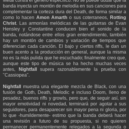
Metal contra el género específico. No se puede dudar que la
banda inyecta un montón de melodía en sus canciones para
complementar la corteza dura del Death, de forma similar a
como lo hacen
Amon Amarth
o sus coterraneos,
Rotting
Christ
. Las armonías melódicas de las guitarras de Evan
Hensley y Constantine conducen bien el sonido de la
banda, notándose entre ellos gran entendimiento, también
hay un montón de cambios y variación de tiempos que
diferencian cada canción. El bajo y ciertos riffs, le dan un
buen acento a la producción en general, aunque la misma
no es la más pulida que he escuchado; finalmente creo que,
aunque este tipo de música se ha hecho muchas veces
antes,
Nightfall
supera razonablemente la prueba con
"Cassiopea".
Nightfall
muestra una elegante mezcla de Black, con una
fusión de Goth, Death, Melodic e incluso Doom, lleno de
pesadez, buenos riffs y growls, pero que, de seguir así, sin
mayor emotividad ni novedad, terminará por agotar a sus
seguidores, para desaparecer sin mayor pena ni gloria, por
lo que -humildemente- estimo que la banda deberá hacer
una revisión a futuro de su propuesta, si no quieren
permanecer permanentemente relegados a la segunda o