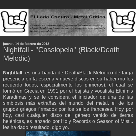
jueves, 14 de febrero de 2013
Nightfall - "Cassiopeia" (Black/Death
Melodic)
Nightfall
, es una banda de Death/Black Melodico de larga
presencia en la escena y nueve discos en su haber (no los
recuerdo todos, especialmente los primeros), el cual se
formó en Grecia en 1991 por el bajista y vocalista Efthimis
Karadimas y se le considera el iniciador de una de las
simbiosis más extrañas del mundo del metal, el de los
grupos griegos firmados por los sellos franceses. Hoy por
hoy, casi cualquier disco del género venido de tierras
helénicas, es lanzado por Holy Records o Season of Mist...
les ha dado resultado, digo yo.