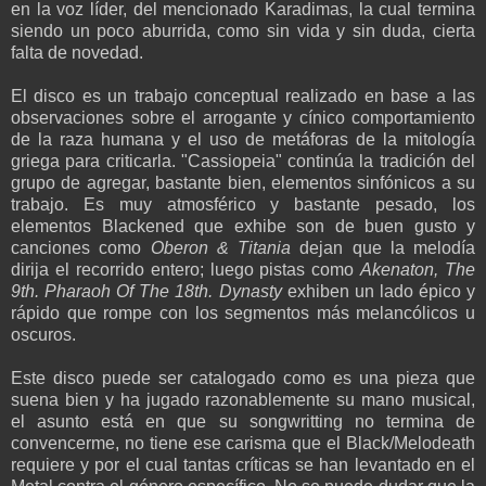
en la voz líder, del mencionado Karadimas, la cual termina
siendo un poco aburrida, como sin vida y sin duda, cierta
falta de novedad.
El disco es un trabajo conceptual realizado en base a las
observaciones sobre el arrogante y cínico comportamiento
de la raza humana y el uso de metáforas de la mitología
griega para criticarla. "Cassiopeia" continúa la tradición del
grupo de agregar, bastante bien, elementos sinfónicos a su
trabajo. Es muy atmosférico y bastante pesado, los
elementos Blackened que exhibe son de buen gusto y
canciones como
Oberon & Titania
dejan que la melodía
dirija el recorrido entero; luego pistas como
Akenaton, The
9th. Pharaoh Of The 18th. Dynasty
exhiben un lado épico y
rápido que rompe con los segmentos más melancólicos u
oscuros.
Este disco puede ser catalogado como es una pieza que
suena bien y ha jugado razonablemente su mano musical,
el asunto está en que su songwritting no termina de
convencerme, no tiene ese carisma que el Black/Melodeath
requiere y por el cual tantas críticas se han levantado en el