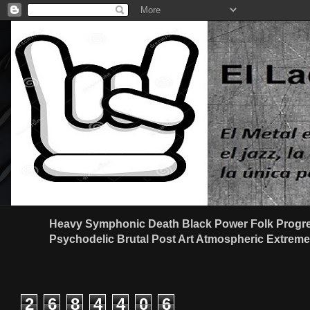
Heavy Symphonic Death Black Power Folk Progre
Psychodelic Brutal Post Art Atmospheric Extreme G
2
6
8
4
4
0
6