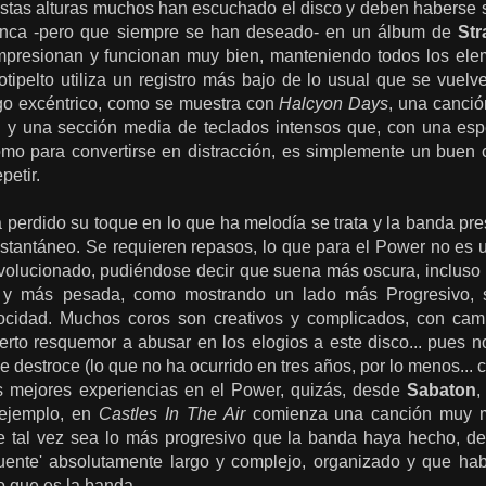
tas alturas muchos han escuchado el disco y deben haberse sor
unca -pero que siempre se han deseado- en un álbum de
Str
presionan y funcionan muy bien, manteniendo todos los elem
otipelto utiliza un registro más bajo de lo usual que se vuelv
go excéntrico, como se muestra con
Halcyon Days
, una canció
 y una sección media de teclados intensos que, con una esp
como para convertirse en distracción, es simplemente un buen 
petir.
 perdido su toque en lo que ha melodía se trata y la banda pr
stantáneo. Se requieren repasos, lo que para el Power no es us
volucionado, pudiéndose decir que suena más oscura, incluso
 y más pesada, como mostrando un lado más Progresivo, si
locidad. Muchos coros son creativos y complicados, con ca
erto resquemor a abusar en los elogios a este disco... pues n
e destroce (lo que no ha ocurrido en tres años, por lo menos...
s mejores experiencias en el Power, quizás, desde
Sabaton
,
 ejemplo, en
Castles In The Air
comienza una canción muy me
ue tal vez sea lo más progresivo que la banda haya hecho, d
uente' absolutamente largo y complejo, organizado y que habl
lo que es la banda.