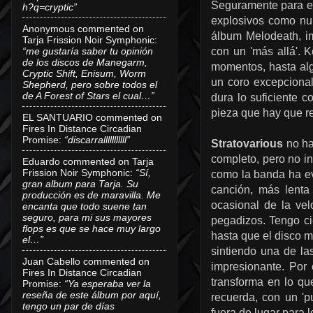
Seguramente para es
h?q=cryptic”
explosivos como n
Anonymous
commented on
álbum Melodeath, im
Tarja Frission Noir Symphonic
:
“me gustaría saber tu opinión
con un 'más allá'. K
de los discos de Manegarm,
momentos, hasta al
Cryptic Shift, Enisum, Worm
un coro excepcional
Shepherd, pero sobre todos el
de A Forest of Stars el cual…”
dura lo suficiente 
pieza que hay que re
EL SANTUARIO
commented on
Fires In Distance Circadian
Promise
:
“discarralllllllllll”
Stratovarious
no ha
completo, pero no in
Eduardo
commented on
Tarja
Frission Noir Symphonic
:
“Sí,
como la banda ha e
gran album para Tarja. Su
canción, más lenta
producción es de maravilla. Me
ocasional de la ve
encanta que todo suene tan
seguro, para mi sus mayores
pegadizos. Tengo ci
flops es que se hace muy largo
hasta que el disco m
el…”
sintiendo una de la
Juan Cabello
commented on
impresionante. Por
Fires In Distance Circadian
transforma en lo q
Promise
:
“Ya esperaba ver la
reseña de este álbum por aquí,
recuerda, con un 'p
tengo un par de días
fuera de lugar para 