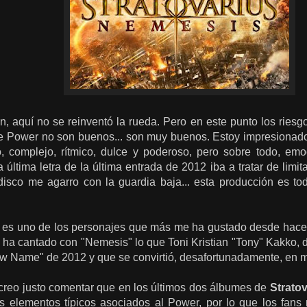
n, aquí no se reinventó la rueda. Pero en este punto los ries
nte Power no son buenos... son muy buenos. Estoy impresionad
o, complejo, rítmico, dulce y poderoso, pero sobre todo, em
la última letra de la última entrada de 2012 iba a tratar de lim
e disco me agarro con la guardia baja... esta producción es t
 es uno de los personajes que más me ha gustado desde hace
 ha cantado con "Nemesis" lo que Toni Kristian "Tony" Kakko,
 Name" de 2012 y que se convirtió, desafortunadamente, en m
creo justo comentar que en los últimos dos álbumes de
Strato
s elementos típicos asociados al Power, por lo que los fans 