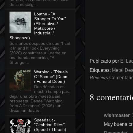
de la nostalgi...
Loathe - "A
Stranger To You"
(Alternative /
Metalcore /
Industrial /
Shoegaze)
Seis años después de que "I Let
It In and It Took Everything"
(2020) convirtiera a Loathe en
una banda conocida, "A
Publicado por
El Lad
Stranger...
Etiquetas:
Metal Dea
Warning - "Rituals
Of Shame" (Doom
Reviews Comentarios
/ Funeral Doom)
Dos décadas es
mucho tiempo para
8 comentari
dejar una obra maestra sin
respuesta. Desde "Watching
from A Distance" (2006) -un
disco tan devas...
wishmaster
Speedslut -
Muy buena cri
"Cimbrian Rites"
(Speed / Thrash)