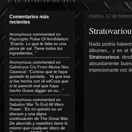
martes, 12 de febre
Comentarios más
recientes
Stratovario
Anonymous
commented on
Psycroptic Pulse Of Annihilation
:
“Exacto. Lo que le falta es una
Nada podría haberme
pizca de sal. Tiene todos los
álbumes... y en el
ingredientes, ”
Stratovarious
desde
Anonymous
commented on
absurdamente buen
Galneryus Cry From Above Neo
impresionante voz de
Classical
:
“Curioso que te haya
gustado la portada... Ya que esa
si fue hecha con IA xdCosa que
si te pareció mal que haya
hecho Grave digger en su…”
Anonymous
commented on
Sabaton War To End All Wars
Power
:
“En mi opinión es un
discazo y una digna
continuación de The Great War.
De aburrido y repetitivo tiene lo
mismo que cualquier disco de