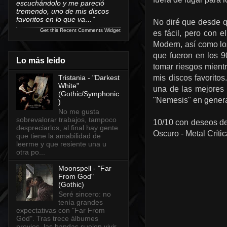
escuchándolo y me pareció
tremendo, uno de mis discos
favoritos en lo que va…”
No diré que desde q
Get this
Recent Comments Widget
es fácil, pero con 
Modern, así como lo
que fueron en los 9
Lo más leido
tomar riesgos mientr
mis discos favoritos
Tristania - "Darkest
White"
una de las mejores 
(Gothic/Symphonic
"Nemesis" en general
)
No me gusta
sobrevalorar trabajos, tampoco
10/10 con deseos de
despreciarlos, al final hay gente
Oscuro - Metal Críti
que tiene la amabilidad de
leerme y que resiente una u
otra po...
Moonspell - "Far
From God"
(Gothic)
Seré sincero: no
tenía grandes
expectativas con "Far From
God". Tras trece álbumes
previos, las bandas suelen vivir