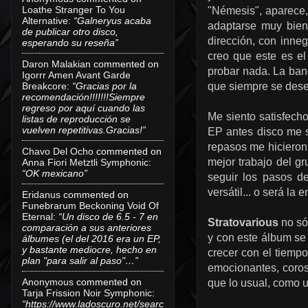
Loathe Stranger To You
"Némesis", aparece, 
Alternative
:
“Galneryus acaba
adaptarse muy bien
de publicar otro disco,
dirección, con inne
esperando su reseña”
creo que este es el
Daron Malakian
commented on
probar nada. La ban
Igorrr Amen Avant Garde
Breakcore
:
“Gracias por la
que siempre se des
recomendación!!!!!!!Siempre
regreso por aquí cuando las
Me siento satisfech
listas de reproducción se
vuelven repetitivas.Gracias!”
EP antes disco me s
repasos me hicieron 
Chavo Del Ocho
commented on
mejor trabajo del gr
Anna Fiori Metztli Symphonic
:
“OK mexicano”
seguir los pasos d
versátil... o será l
Eridanus
commented on
Funebrarum Beckoning Void Of
Eternal
:
“Un disco de 6.5 - 7 en
Stratovarious
no só
comparación a sus anteriores
y con este álbum se
álbumes (el del 2016 era un EP,
y bastante mediocre, hecho en
crecer con el tiemp
plan "para salir al paso"…”
emocionantes, coros
Anonymous
commented on
que lo usual, como u
Tarja Frission Noir Symphonic
:
“https://www.ladoscuro.net/searc