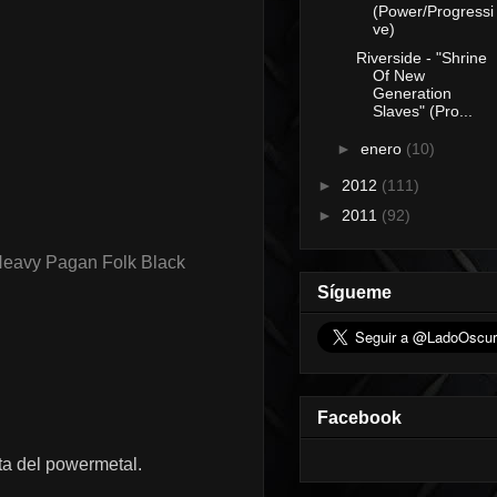
(Power/Progressi
ve)
Riverside - "Shrine
Of New
Generation
Slaves" (Pro...
►
enero
(10)
►
2012
(111)
►
2011
(92)
Heavy Pagan Folk Black
Sígueme
Facebook
ta del powermetal.