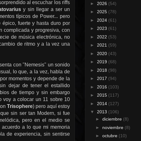
prendido al escuchar los riffs
►
2026
(54)
atovarius
y sin llegar a ser un
►
2025
(78)
entos típicos de Power... pero
►
2024
(61)
e épico, fuerte y hasta duro por
►
2023
(61)
n complicada y progresiva, con
►
2022
(53)
ecie de música electrónica, no
cambio de ritmo y a la vez una
►
2021
(59)
►
2020
(43)
►
2019
(68)
esenta con "Nemesis" un sonido
►
2018
(98)
ual, lo que, a la vez, habla de
 por momentos y depende de la
►
2017
(94)
n dejar de tener el estallido
►
2016
(103)
mbios de tiempo y sin embargo
►
2015
(117)
o voy a colocar un 11 sobre 10
►
2014
(127)
 con
Trisophere
) pero aquí estoy
▼
2013
(106)
 que sin ser tan Modern, si fue
►
diciembre
(8)
lódica, pero en el medio se
e acuerdo a lo que mi memoria
►
noviembre
(8)
a de experiencia, sin sentirse
►
octubre
(10)