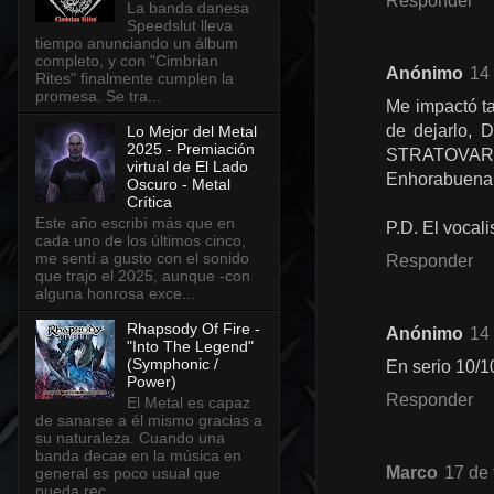
Responder
La banda danesa
Speedslut lleva
tiempo anunciando un álbum
completo, y con "Cimbrian
Anónimo
14 
Rites" finalmente cumplen la
promesa. Se tra...
Me impactó ta
de dejarlo, 
Lo Mejor del Metal
2025 - Premiación
STRATOVARIU
virtual de El Lado
Enhorabuena a 
Oscuro - Metal
Crítica
Este año escribí más que en
P.D. El vocal
cada uno de los últimos cinco,
me sentí a gusto con el sonido
Responder
que trajo el 2025, aunque -con
alguna honrosa exce...
Rhapsody Of Fire -
Anónimo
14 
"Into The Legend"
(Symphonic /
En serio 10/1
Power)
Responder
El Metal es capaz
de sanarse a él mismo gracias a
su naturaleza. Cuando una
banda decae en la música en
Marco
17 de 
general es poco usual que
pueda rec...