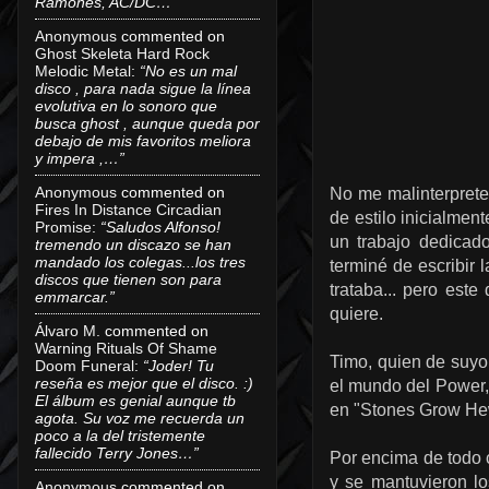
Ramones, AC/DC…”
Anonymous
commented on
Ghost Skeleta Hard Rock
Melodic Metal
:
“No es un mal
disco , para nada sigue la línea
evolutiva en lo sonoro que
busca ghost , aunque queda por
debajo de mis favoritos meliora
y impera ,…”
Anonymous
commented on
No me malinterprete
Fires In Distance Circadian
de estilo inicialme
Promise
:
“Saludos Alfonso!
un trabajo dedicad
tremendo un discazo se han
mandado los colegas...los tres
terminé de escribir 
discos que tienen son para
trataba... pero est
emmarcar.”
quiere.
Álvaro M.
commented on
Warning Rituals Of Shame
Timo, quien de suyo
Doom Funeral
:
“Joder! Tu
reseña es mejor que el disco. :)
el mundo del Power,
El álbum es genial aunque tb
en "Stones Grow Hew
agota. Su voz me recuerda un
poco a la del tristemente
fallecido Terry Jones…”
Por encima de todo 
y se mantuvieron lo
Anonymous
commented on