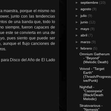
►
septiembre
(10)
►
agosto
(9)
ra maestra, porque el mismo no
►
julio
(9)
ower, junto con las tendencias
ntos de una banda que, todo lo
►
junio
(12)
omo siempre, fueron capaces de
►
mayo
(9)
que este se convierta en una de
►
abril
(7)
o, pues siento que puede ser
►
marzo
(9)
, aunque el flujo canciones de
▼
febrero
(5)
ros.
Omnium Gatherum
- "Beyond"
 para Disco del Año de El Lado
(Melodic Death)
Voivod - "Target
Earth"
(Thrash/Progress
ive/Punk)
Nightfall -
"Cassiopeia"
(Black/Death
Melodic)
Stratovarious -
"Nemesis"