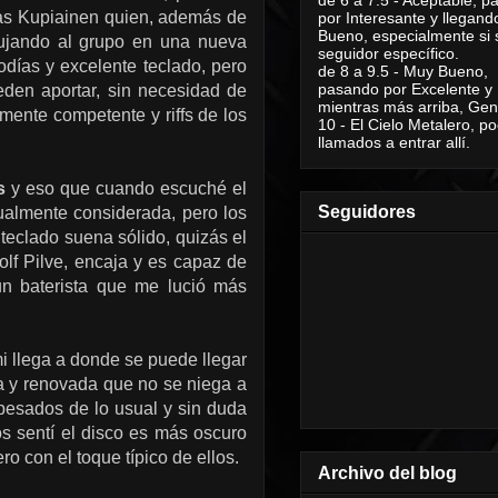
tias Kupiainen quien, además de
por Interesante y llegand
Bueno, especialmente si 
pujando al grupo en una nueva
seguidor específico.
días y excelente teclado, pero
de 8 a 9.5 - Muy Bueno,
pasando por Excelente y
eden aportar, sin necesidad de
mientras más arriba, Geni
mente competente y riffs de los
10 - El Cielo Metalero, po
llamados a entrar allí.
s
y eso que cuando escuché el
Seguidores
ualmente considerada, pero los
teclado suena sólido, quizás el
olf Pilve, encaja y es capaz de
un baterista que me lució más
i llega a donde se puede llegar
a y renovada que no se niega a
 pesados de lo usual y sin duda
s sentí el disco es más oscuro
o con el toque típico de ellos.
Archivo del blog