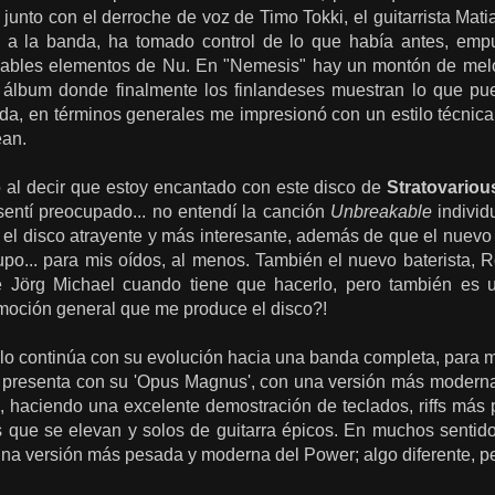
junto con el derroche de voz de Timo Tokki, el guitarrista Ma
 a la banda, ha tomado control de lo que había antes, em
gables elementos de Nu. En "Nemesis" hay un montón de melo
 álbum donde finalmente los finlandeses muestran lo que pu
da, en términos generales me impresionó con un estilo técnica
ean.
o al decir que estoy encantado con este disco de
Stratovariou
entí preocupado... no entendí la canción
Unbreakable
individ
el disco atrayente y más interesante, además de que el nuevo 
upo... para mis oídos, al menos. También el nuevo baterista, R
e Jörg Michael cuando tiene que hacerlo, pero también es 
a emoción general que me produce el disco?!
lo continúa con su evolución hacia una banda completa, para m
 presenta con su 'Opus Magnus', con una versión más modern
o, haciendo una excelente demostración de teclados, riffs más
 que se elevan y solos de guitarra épicos. En muchos sentido
na versión más pesada y moderna del Power; algo diferente, per