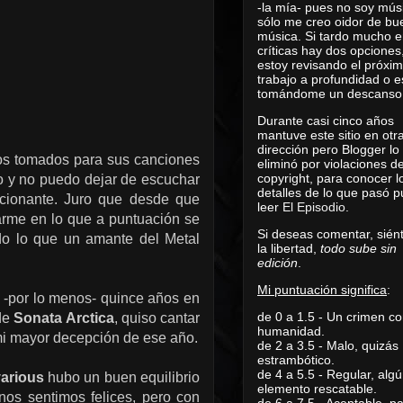
-la mía- pues no soy mús
sólo me creo oidor de bu
música. Si tardo mucho e
críticas hay dos opciones
estoy revisando el próxi
trabajo a profundidad o e
tomándome un descanso
Durante casi cinco años
mantuve este sitio en otr
dirección pero Blogger lo
gos tomados para sus canciones
eliminó por violaciones d
copyright, para conocer l
o y no puedo dejar de escuchar
detalles de lo que pasó 
ocionante. Juro que desde que
leer
El Episodio
.
itarme en lo que a puntuación se
Si deseas comentar, sién
odo lo que un amante del Metal
la libertad,
todo sube sin
edición
.
Mi puntuación significa
:
 -por lo menos- quince años en
de 0 a 1.5 - Un crimen co
 de
Sonata Arctica
, quiso cantar
humanidad.
i mayor decepción de ese año.
de 2 a 3.5 - Malo, quizás
estrambótico.
de 4 a 5.5 - Regular, alg
various
hubo un buen equilibrio
elemento rescatable.
nos sentimos felices, pero con
de 6 a 7.5 - Aceptable, 