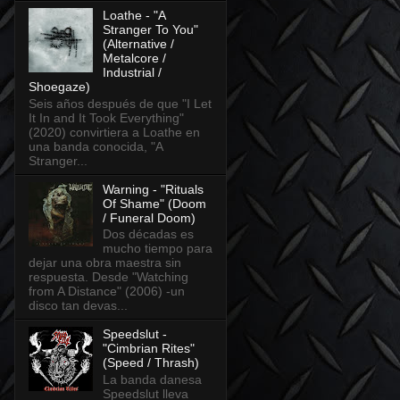
Loathe - "A
Stranger To You"
(Alternative /
Metalcore /
Industrial /
Shoegaze)
Seis años después de que "I Let
It In and It Took Everything"
(2020) convirtiera a Loathe en
una banda conocida, "A
Stranger...
Warning - "Rituals
Of Shame" (Doom
/ Funeral Doom)
Dos décadas es
mucho tiempo para
dejar una obra maestra sin
respuesta. Desde "Watching
from A Distance" (2006) -un
disco tan devas...
Speedslut -
"Cimbrian Rites"
(Speed / Thrash)
La banda danesa
Speedslut lleva