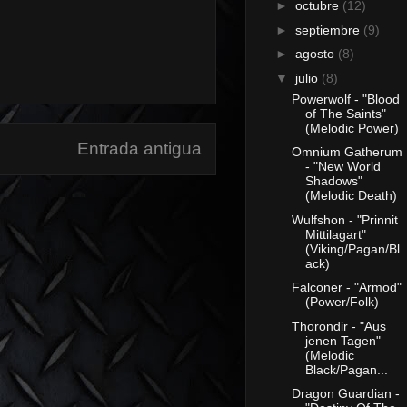
►
octubre
(12)
►
septiembre
(9)
►
agosto
(8)
▼
julio
(8)
Powerwolf - "Blood
of The Saints"
(Melodic Power)
Entrada antigua
Omnium Gatherum
- "New World
Shadows"
(Melodic Death)
Wulfshon - "Prinnit
Mittilagart"
(Viking/Pagan/Bl
ack)
Falconer - "Armod"
(Power/Folk)
Thorondir - "Aus
jenen Tagen"
(Melodic
Black/Pagan...
Dragon Guardian -