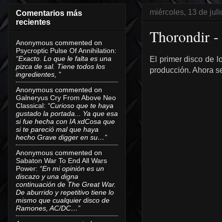
miércoles, 13 de jul
Comentarios más
recientes
Thorondir -
Anonymous
commented on
Psycroptic Pulse Of Annihilation
:
“Exacto. Lo que le falta es una
El primer disco de 
pizca de sal. Tiene todos los
producción. Ahora se
ingredientes, ”
Anonymous
commented on
Galneryus Cry From Above Neo
Classical
:
“Curioso que te haya
gustado la portada... Ya que esa
si fue hecha con IA xdCosa que
si te pareció mal que haya
hecho Grave digger en su…”
Anonymous
commented on
Sabaton War To End All Wars
Power
:
“En mi opinión es un
discazo y una digna
continuación de The Great War.
De aburrido y repetitivo tiene lo
mismo que cualquier disco de
Ramones, AC/DC…”