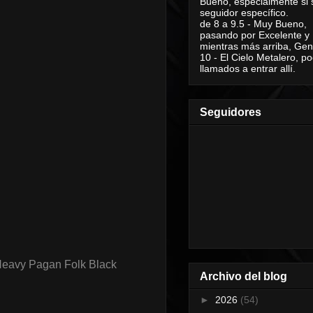
Bueno, especialmente si 
seguidor específico.
de 8 a 9.5 - Muy Bueno,
pasando por Excelente y
mientras más arriba, Geni
10 - El Cielo Metalero, po
llamados a entrar allí.
Seguidores
Heavy Pagan Folk Black
Archivo del blog
►
2026
(54)