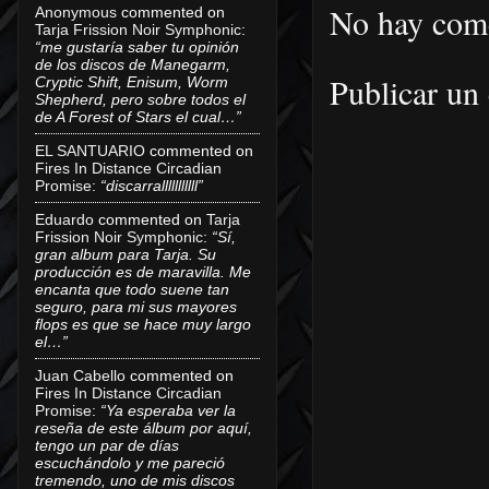
No hay come
Anonymous
commented on
Tarja Frission Noir Symphonic
:
“me gustaría saber tu opinión
de los discos de Manegarm,
Publicar un
Cryptic Shift, Enisum, Worm
Shepherd, pero sobre todos el
de A Forest of Stars el cual…”
EL SANTUARIO
commented on
Fires In Distance Circadian
Promise
:
“discarralllllllllll”
Eduardo
commented on
Tarja
Frission Noir Symphonic
:
“Sí,
gran album para Tarja. Su
producción es de maravilla. Me
encanta que todo suene tan
seguro, para mi sus mayores
flops es que se hace muy largo
el…”
Juan Cabello
commented on
Fires In Distance Circadian
Promise
:
“Ya esperaba ver la
reseña de este álbum por aquí,
tengo un par de días
escuchándolo y me pareció
tremendo, uno de mis discos