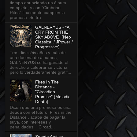
tiempo anunciando un álbum
completo, y con "Cimbrian
Rites" finalmente cumplen la
promesa. Se tra...
GALNERYUS - "A
CRY FROM THE
SKY ABOVE" (Neo
Classical / JPower /
Progressive)
Tras dieciséis años y más de
una docena de álbumes,
GALNERYUS se ha ganado el
derecho a celebrar su victoria,
pero lo verdaderamente gratif...
Fires In The
Distance -
"Circadian
Promise" (Melodic
Death)
Dicen que una promesa es una
deuda con el futuro. Fires in the
Distance , acaba de pagar la
suya, con intereses y
penalidades. " Circad...
Sonata Arctica -