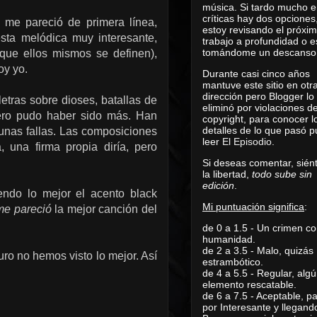
música. Si tardo mucho e
críticas hay dos opciones
a me pareció de primera línea,
estoy revisando el próxi
esta melódica muy interesante,
trabajo a profundidad o e
tomándome un descanso
que ellos mismos se definen),
oy yo.
Durante casi cinco años
mantuve este sitio en otr
dirección pero Blogger lo
etras sobre dioses, batallas de
eliminó por violaciones d
ro pudo haber sido más.
Han
copyright, para conocer l
detalles de lo que pasó 
unas fallas
.
Las composiciones
leer
El Episodio
.
a, una firma propia diría,
pero
Si deseas comentar, sién
la libertad,
todo sube sin
edición
.
iendo lo mejor el acento black
Mi puntuación significa
:
me pareció
l
a mejor canción del
de 0 a 1.5 - Un crimen co
humanidad.
de 2 a 3.5 - Malo, quizás
uro no hemos visto lo mejor. Así
estrambótico.
de 4 a 5.5 - Regular, alg
elemento rescatable.
de 6 a 7.5 - Aceptable, 
por Interesante y llegand