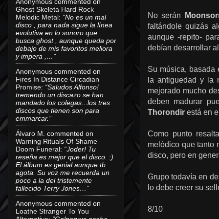
Anonymous
commented on
Ghost Skeleta Hard Rock
No serán
Moonsor
Melodic Metal
:
“No es un mal
disco , para nada sigue la línea
faltándole quizás a
evolutiva en lo sonoro que
aunque -repito- pa
busca ghost , aunque queda por
debían desarrollar a
debajo de mis favoritos meliora
y impera ,…”
Su música, basada e
Anonymous
commented on
Fires In Distance Circadian
la antiguedad y la
Promise
:
“Saludos Alfonso!
mejorado
mucho de
tremendo un discazo se han
deben
madurar pu
mandado los colegas...los tres
discos que tienen son para
Thorondir
está en
e
emmarcar.”
Álvaro M.
commented on
Como punto resalt
Warning Rituals Of Shame
melódico que tanto m
Doom Funeral
:
“Joder! Tu
disco
, pero en gene
reseña es mejor que el disco. :)
El álbum es genial aunque tb
agota. Su voz me recuerda un
Grupo todavía en des
poco a la del tristemente
lo debe creer su sel
fallecido Terry Jones…”
Anonymous
commented on
8/10
Loathe Stranger To You
Alternative
:
“Galneryus acaba