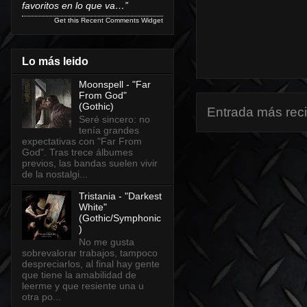
favoritos en lo que va…”
Get this
Recent Comments Widget
Lo más leido
Moonspell - "Far
From God"
(Gothic)
Entrada más rec
Seré sincero: no
tenía grandes
expectativas con "Far From
God". Tras trece álbumes
previos, las bandas suelen vivir
de la nostalgi...
Tristania - "Darkest
White"
(Gothic/Symphonic
)
No me gusta
sobrevalorar trabajos, tampoco
despreciarlos, al final hay gente
que tiene la amabilidad de
leerme y que resiente una u
otra po...