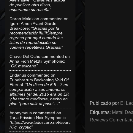
de publicar otro disco,
esperando su reseña”
Daron Malakian
commented on
Igorrr Amen Avant Garde
Breakcore
:
“Gracias por la
recomendación!!!!!!!Siempre
regreso por aquí cuando las
listas de reproducción se
vuelven repetitivas.Gracias!”
Chavo Del Ocho
commented on
Anna Fiori Metztli Symphonic
:
“OK mexicano”
Eridanus
commented on
Funebrarum Beckoning Void Of
Eternal
:
“Un disco de 6.5 - 7 en
comparación a sus anteriores
álbumes (el del 2016 era un EP,
y bastante mediocre, hecho en
Publicado por
El Lad
plan "para salir al paso"…”
Etiquetas:
Metal Dea
Anonymous
commented on
Tarja Frission Noir Symphonic
:
Reviews Comentarios
“https://www.ladoscuro.net/searc
h?q=cryptic”