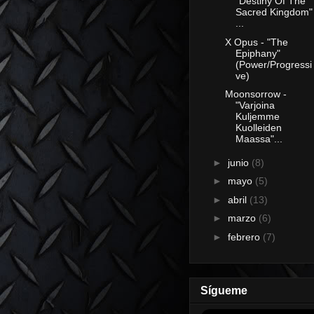
"Destiny Of The
Sacred Kingdom"
...
X Opus - "The
Epiphany"
(Power/Progressi
ve)
Moonsorrow -
"Varjoina
Kuljemme
Kuolleiden
Maassa"...
►
junio
(8)
►
mayo
(5)
►
abril
(13)
►
marzo
(6)
►
febrero
(7)
Sígueme