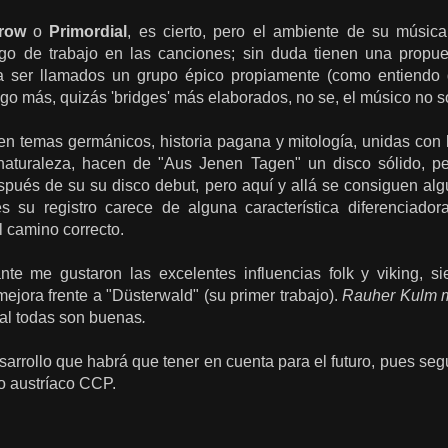
row
o
Primordial
, es cierto, pero el ambiente de su músic
lgo de trabajo en las canciones; sin duda tienen una propu
ra ser llamados un grupo épico propiamente (como entiendo 
lgo más, quizás 'bridges' más elaborados, no se, el músico no s
n temas germánicos, historia pagana y mitología, unidas con l
 naturaleza, hacen de "Aus
Jenen
Tagen"
un disco
sólido
,
pe
spués
de su
su
disco debut
,
pero aquí y allá se consiguen
alg
es su
registro
carece de
alguna
característica diferenciador
l camino correcto.
ante me
gustaron las excelentes influencias folk y viking, s
ejora frente a "Düsterwald" (su primer trabajo).
Rauher Kulm 
ral todas son buenas
.
arrollo que habrá que tener en cuenta para el futuro, pues seg
lo austríaco CCP.