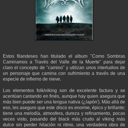
Estos filandeses han titulado el album "Como Sombras
Caminamos a Través del Valle de la Muerte" para dejar
claro e
l concepto de
"
camino" y utilizan u
nos
interludios de
un personaje que camina
con
sufrimiento
a través de
una
especie de
infierno
de nieve.
Los elementos folk/viking son de excelente factura y se
acentúan cantando en finés, aunque hay quien asegura que
más bien
puede ser una lengua nativa (¿lapón'). Más allá de
eso, les aseguro que e
ste disco es enorme, épico y brillante;
tiene una melodía, atmosfera, dureza y refinamiento, pocas
veces visto, pasando del black más crudo al viking más
dulce sin perder hilación ni ritmo
, una verdadera obra de