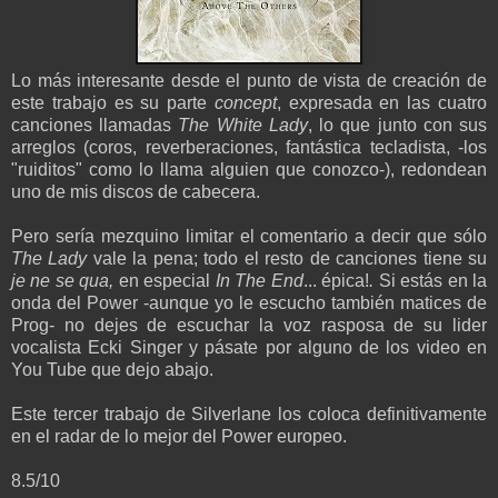
Lo más interesante desde el punto de vista de creación de
este trabajo es su parte
concept
, expresada en las cuatro
canciones llamadas
The White Lady
, lo que junto con sus
arreglos (coros, reverberaciones, fantástica tecladista, -los
"ruiditos" como lo llama alguien que conozco-), redondean
uno de mis discos de cabecera.
Pero sería mezquino limitar el comentario a decir que sólo
The Lady
vale la pena; todo el resto de canciones tiene su
je ne se
qua,
en especial
In The End
... épica!
.
Si estás en la
onda del Power -aunque yo le escucho también matices de
Prog- no dejes de escuchar la voz rasposa de su lider
vocalista Ecki Singer y pásate por alguno de los video en
You Tube que dejo abajo.
Este tercer trabajo de Silverlane los coloca definitivamente
en el radar de lo mejor del Power europeo.
8.5/10