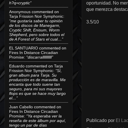
oportunidad. No men
h?q=cryptic”
que merezca destac
Anonymous
commented on
Tarja Frission Noir Symphonic
:
“me gustaría saber tu opinión
3.5/10
de los discos de Manegarm,
Cryptic Shift, Enisum, Worm
Shepherd, pero sobre todos el
de A Forest of Stars el cual…”
EL SANTUARIO
commented on
Fires In Distance Circadian
Promise
:
“discarralllllllllll”
Eduardo
commented on
Tarja
Frission Noir Symphonic
:
“Sí,
gran album para Tarja. Su
producción es de maravilla. Me
encanta que todo suene tan
seguro, para mi sus mayores
flops es que se hace muy largo
el…”
Juan Cabello
commented on
Fires In Distance Circadian
Promise
:
“Ya esperaba ver la
Publicado por
El Lad
reseña de este álbum por aquí,
tengo un par de días