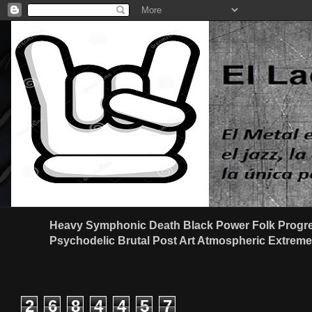
Heavy Symphonic Death Black Power Folk Progre
Psychodelic Brutal Post Art Atmospheric Extreme G
2
6
8
4
4
5
7