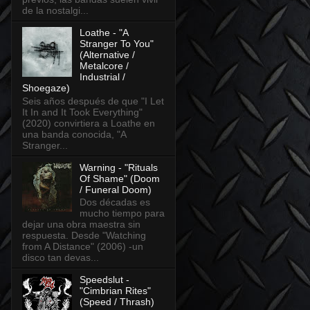
de la nostalgi...
Loathe - "A
Stranger To You"
(Alternative /
Metalcore /
Industrial /
Shoegaze)
Seis años después de que "I Let
It In and It Took Everything"
(2020) convirtiera a Loathe en
una banda conocida, "A
Stranger...
Warning - "Rituals
Of Shame" (Doom
/ Funeral Doom)
Dos décadas es
mucho tiempo para
dejar una obra maestra sin
respuesta. Desde "Watching
from A Distance" (2006) -un
disco tan devas...
Speedslut -
"Cimbrian Rites"
(Speed / Thrash)