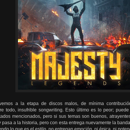
emos a la etapa de discos malos, de mínima contribución,
re todo, insufrible songwriting. Esto último es lo peor; pued
tados mencionados, pero si sus temas son buenos, atrayentes, 
 pasa a la historia, pero con esta entrega nuevamente la band
endo lo que es el estilo, no entregan emoción, ni épica, ni poten