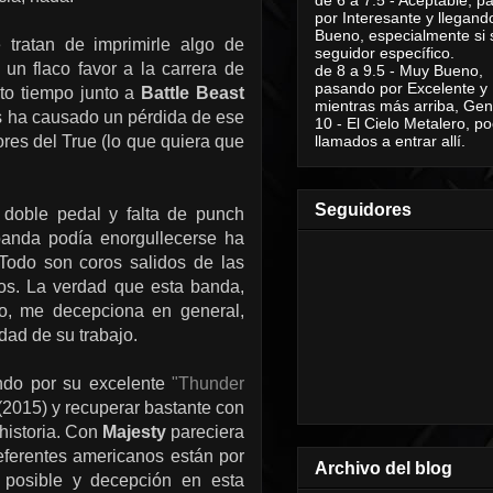
por Interesante y llegand
Bueno, especialmente si 
 tratan de imprimirle algo de
seguidor específico.
un flaco favor a la carrera de
de 8 a 9.5 - Muy Bueno,
pasando por Excelente y
to tiempo junto a
Battle Beast
mientras más arriba, Geni
es ha causado un pérdida de ese
10 - El Cielo Metalero, po
ores del True (lo que quiera que
llamados a entrar allí.
Seguidores
 doble pedal y falta de punch
 banda podía enorgullecerse ha
Todo son coros salidos de las
cos. La verdad que esta banda,
o, me decepciona en general,
dad de su trabajo.
ndo por su excelente
"Thunder
(2015) y recuperar bastante con
historia. Con
Majesty
pareciera
eferentes americanos están por
Archivo del blog
á posible y decepción en esta