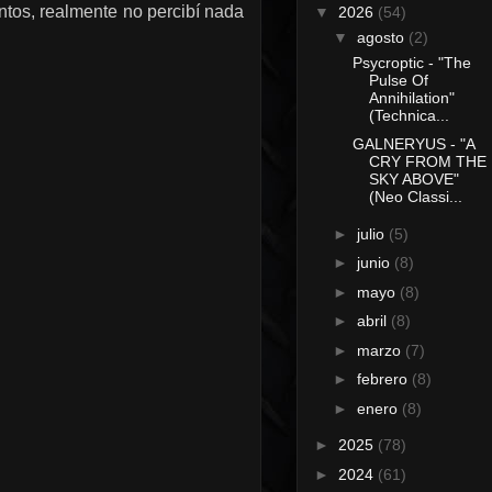
tos, realmente no percibí nada
▼
2026
(54)
▼
agosto
(2)
Psycroptic - "The
Pulse Of
Annihilation"
(Technica...
GALNERYUS - "A
CRY FROM THE
SKY ABOVE"
(Neo Classi...
►
julio
(5)
►
junio
(8)
►
mayo
(8)
►
abril
(8)
►
marzo
(7)
►
febrero
(8)
►
enero
(8)
►
2025
(78)
►
2024
(61)