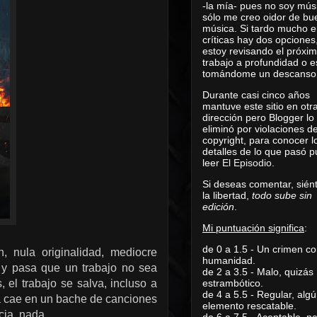
-la mía- pues no soy mús
sólo me creo oidor de bu
música. Si tardo mucho e
críticas hay dos opciones
estoy revisando el próxi
trabajo a profundidad o e
tomándome un descanso
Durante casi cinco años
mantuve este sitio en otr
dirección pero Blogger lo
eliminó por violaciones d
copyright, para conocer l
detalles de lo que pasó 
leer
El Episodio
.
Si deseas comentar, sién
la libertad,
todo sube sin
edición
.
Mi puntuación significa
:
de 0 a 1.5 - Un crimen co
 nula originalidad, mediocre
humanidad.
e y pasa que un trabajo no sea
de 2 a 3.5 - Malo, quizás
el trabajo se salva, incluso a
estrambótico.
de 4 a 5.5 - Regular, alg
a cae en un bache de canciones
elemento rescatable.
cia, nada.
de 6 a 7.5 - Aceptable, 