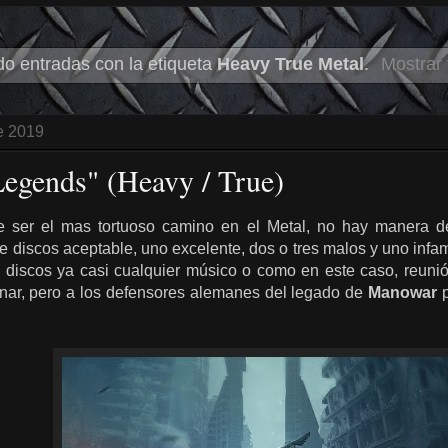
o entradas con la etiqueta
Heavy True Metal
.
Mostrar 
de 2019
Legends" (Heavy / True)
 ser el mas tortuoso camino en el Metal, no hay manera d
e discos aceptable, uno excelente, dos o tres malos y uno infa
 discos ya casi cualquier músico o como en este caso, reunión
onar, pero a los defensores alemanes del legado de
Manowar
p