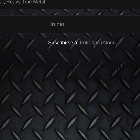
al
,
Heavy True Metal
Inicio
Suscribirse a:
Entradas (Atom)