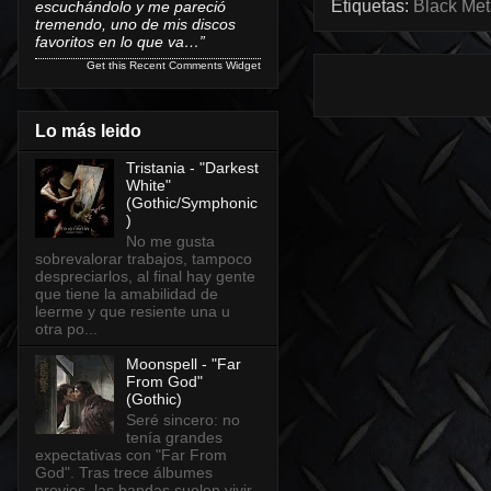
Etiquetas:
Black Met
escuchándolo y me pareció
tremendo, uno de mis discos
favoritos en lo que va…”
Get this
Recent Comments Widget
Lo más leido
Tristania - "Darkest
White"
(Gothic/Symphonic
)
No me gusta
sobrevalorar trabajos, tampoco
despreciarlos, al final hay gente
que tiene la amabilidad de
leerme y que resiente una u
otra po...
Moonspell - "Far
From God"
(Gothic)
Seré sincero: no
tenía grandes
expectativas con "Far From
God". Tras trece álbumes
previos, las bandas suelen vivir