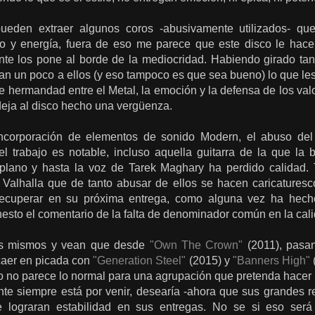
eden extraer algunos coros -abusivamente utilizados- que
o y energía, fuera de eso me parece que este disco le hace 
e los pone al borde de la mediocridad. Habiendo girado tan
nan un poco a ellos (y eso tampoco es que sea bueno) lo que l
e hermandad entre el Metal, la emoción y la defensa de los val
 deja al disco hecho una vergüenza.
incorporación de elementos de sonido Modern, el abuso del
l trabajo es notable, incluso aquella guitarra de la que la
lano y hasta la voz de Tarek Maghary ha perdido calidad. 
 Valhalla que de tanto abusar de ellos se hacen caricatures
ecuperar en su próxima entrega, como alguna vez ha hech
esto el comentario de la falta de denominador común en la cali
es mismos y vean que desde
"Own The Crown"
(2011), pasa
caer en picada con
"Generation Steel"
(2015) y
"Banners High"
o no parece lo normal para una agrupación que pretenda hacer 
nte siempre está por venir, desearía -ahora que sus grandes r
ue lograran estabilidad en sus entregas. No se si eso ser