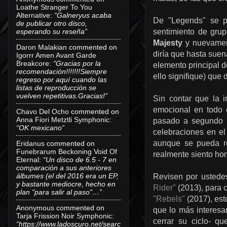
Loathe Stranger To You
Alternative
:
“Galneryus acaba
De "Legends" se pu
de publicar otro disco,
sentimiento de grup
esperando su reseña”
Majesty
y nuevament
Daron Malakian
commented on
diría que hasta sue
Igorrr Amen Avant Garde
Breakcore
:
“Gracias por la
elemento principal d
recomendación!!!!!!!Siempre
ello signifique) que
regreso por aquí cuando las
listas de reproducción se
vuelven repetitivas.Gracias!”
Sin contar que la 
emocional en todo e
Chavo Del Ocho
commented on
Anna Fiori Metztli Symphonic
:
pasado a segundo p
“OK mexicano”
celebraciones en el
aunque se pueda r
Eridanus
commented on
Funebrarum Beckoning Void Of
realmente siento hon
Eternal
:
“Un disco de 6.5 - 7 en
comparación a sus anteriores
álbumes (el del 2016 era un EP,
Revisen por usted
y bastante mediocre, hecho en
Rider"
(2013), para 
plan "para salir al paso"…”
"Rebels"
(2017), est
Anonymous
commented on
que lo más interesa
Tarja Frission Noir Symphonic
:
cerrar su ciclo- q
“https://www.ladoscuro.net/searc