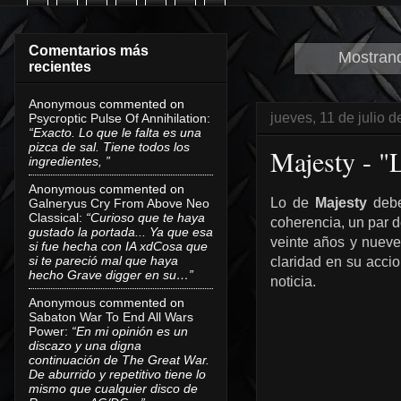
Comentarios más
Mostrand
recientes
Anonymous
commented on
jueves, 11 de julio 
Psycroptic Pulse Of Annihilation
:
“Exacto. Lo que le falta es una
pizca de sal. Tiene todos los
Majesty - "
ingredientes, ”
Anonymous
commented on
Lo de
Majesty
debe
Galneryus Cry From Above Neo
Classical
:
“Curioso que te haya
coherencia, un par d
gustado la portada... Ya que esa
veinte años y nueve
si fue hecha con IA xdCosa que
si te pareció mal que haya
claridad en su acci
hecho Grave digger en su…”
noticia.
Anonymous
commented on
Sabaton War To End All Wars
Power
:
“En mi opinión es un
discazo y una digna
continuación de The Great War.
De aburrido y repetitivo tiene lo
mismo que cualquier disco de