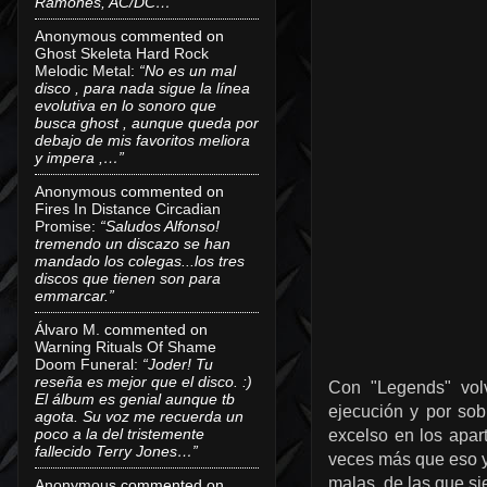
Ramones, AC/DC…”
Anonymous
commented on
Ghost Skeleta Hard Rock
Melodic Metal
:
“No es un mal
disco , para nada sigue la línea
evolutiva en lo sonoro que
busca ghost , aunque queda por
debajo de mis favoritos meliora
y impera ,…”
Anonymous
commented on
Fires In Distance Circadian
Promise
:
“Saludos Alfonso!
tremendo un discazo se han
mandado los colegas...los tres
discos que tienen son para
emmarcar.”
Álvaro M.
commented on
Warning Rituals Of Shame
Doom Funeral
:
“Joder! Tu
reseña es mejor que el disco. :)
Con "Legends" volv
El álbum es genial aunque tb
ejecución y por sob
agota. Su voz me recuerda un
poco a la del tristemente
excelso en los apar
fallecido Terry Jones…”
veces más que eso y
malas, de las que si
Anonymous
commented on