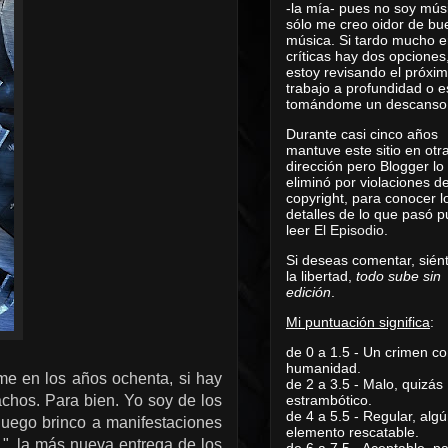
-la mía- pues no soy mús
sólo me creo oidor de bu
música. Si tardo mucho e
críticas hay dos opciones
estoy revisando el próxi
trabajo a profundidad o e
tomándome un descanso
Durante casi cinco años
mantuve este sitio en otr
dirección pero Blogger lo
eliminó por violaciones d
copyright, para conocer l
detalles de lo que pasó 
leer
El Episodio
.
Si deseas comentar, sién
la libertad,
todo sube sin
edición
.
Mi puntuación significa
:
de 0 a 1.5 - Un crimen co
humanidad.
e en los años ochenta, si hay
de 2 a 3.5 - Malo, quizás
chos. Para bien. Yo soy de los
estrambótico.
de 4 a 5.5 - Regular, alg
luego brinco a manifestaciones
elemento rescatable.
L", la más nueva entrega de los
de 6 a 7.5 - Aceptable, 