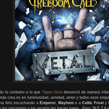
do lo contrario a lo que
Tipper Gore
denunció de manera infam
anda crea es en luminosidad, amistad, amor y todos esos empa
na feliz escuchando a
Emperor
,
Mayhem
o a
Celtic Frost
y 
 los unicornios y los arcoiris les hacen juego. Pero "M.E.T.A.