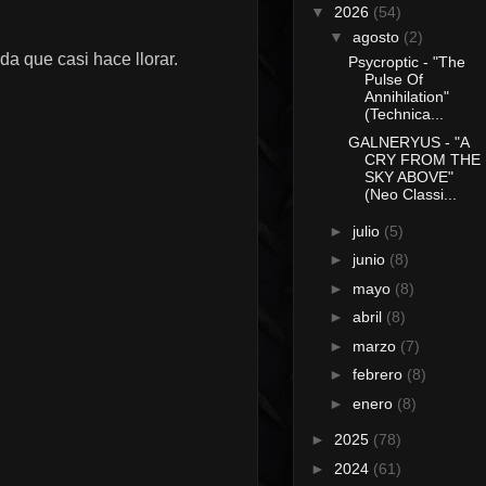
▼
2026
(54)
▼
agosto
(2)
a que casi hace llorar.
Psycroptic - "The
Pulse Of
Annihilation"
(Technica...
GALNERYUS - "A
CRY FROM THE
SKY ABOVE"
(Neo Classi...
►
julio
(5)
►
junio
(8)
►
mayo
(8)
►
abril
(8)
►
marzo
(7)
►
febrero
(8)
►
enero
(8)
►
2025
(78)
►
2024
(61)