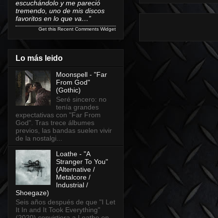
escuchándolo y me pareció
tremendo, uno de mis discos
favoritos en lo que va…”
Get this
Recent Comments Widget
Lo más leido
Moonspell - "Far
From God"
(Gothic)
Seré sincero: no
tenía grandes
expectativas con "Far From
God". Tras trece álbumes
previos, las bandas suelen vivir
de la nostalgi...
Loathe - "A
Stranger To You"
(Alternative /
Metalcore /
Industrial /
Shoegaze)
Seis años después de que "I Let
It In and It Took Everything"
(2020) convirtiera a Loathe en