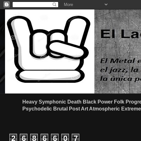
Heavy Symphonic Death Black Power Folk Progre
Psychodelic Brutal Post Art Atmospheric Extreme G
2
6
8
6
6
0
7