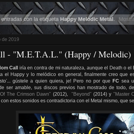
entradas con la etiqueta
Happy Melodic Metal
.
Mostra
o de 2019
l - "M.E.T.A.L." (Happy / Melodic)
dom Call
iría en contra de mi naturaleza, aunque el Death o el 
a el Happy y lo melódico en general, finalmente creo que es
sto'... gústele a quien quiera, je! Pero no por que
FC
sea un
de ser amable, sus discos previos han mostrado de todo, 
 Of The Crimson Dawn"
(2012),
"Beyond"
(2014) y
"Master O
 con estos sonidos es contradictoria con el Metal mismo, que 