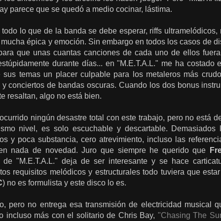
Bay parece que se quedó a medio cocinar, lástima.
todo lo que de la banda se debe esperar, riffs ultramelódicos, 
mucha épica y emoción. Sin embargo en todos los casos de di
para que unas cuantas canciones de cada uno de ellos fuer
stúpidamente durante días... en "M.E.T.A.L." me ha costado 
 sus temas un placer culpable para los metaleros más crud
 y conciertos de bandas oscuras. Cuando los dos bonus instr
e resaltan, algo no está bien.
ocurrido ningún desastre total con este trabajo, pero no está
mismo nivel, es solo escuchable y descartable. Demasiado
os y poca substancia, cero atrevimiento, incluso las referenc
aen nada de novedad. Juro que siempre he querido que
Fr
l de "M.E.T.A.L." deja de ser interesante y se hace cartica
os requisitos melódicos y estructurales todo tuviera que estar
C
) no es formulista y este disco lo es.
, pero no entrega esa transmisión de electricidad musical qu
o incluso más con el solitario de Chris Bay,
"Chasing The Su