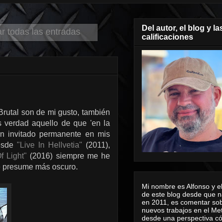
Del autor, el blog y la
r todas las entradas
calificaciones
Brutal son de mi gusto, también
 verdad aquello de que 'en la
 invitado permanente en mis
desde
"Live In Hellvetia"
(2011),
f Light"
(2016) siempre me he
se presume más oscuro.
Mi nombre es Alfonso y el
de este blog desde que n
en 2011, es comentar sob
nuevos trabajos en el Me
desde una perspectiva 