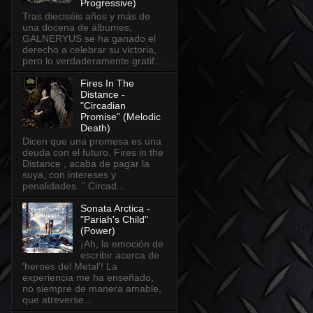
Progressive)
Tras dieciséis años y más de
una docena de álbumes,
GALNERYUS se ha ganado el
derecho a celebrar su victoria,
pero lo verdaderamente gratif...
Fires In The
Distance -
"Circadian
Promise" (Melodic
Death)
Dicen que una promesa es una
deuda con el futuro. Fires in the
Distance , acaba de pagar la
suya, con intereses y
penalidades. " Circad...
Sonata Arctica -
"Pariah's Child"
(Power)
¡Ah, la emoción de
escribir acerca de
'heroes del Metal'! La
experiencia me ha enseñado,
no siempre de manera amable,
que atreverse...