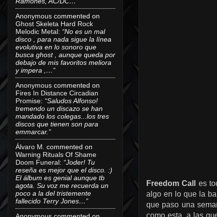
Ramones, AC/DC…”
Anonymous
commented on
Ghost Skeleta Hard Rock
Melodic Metal
:
“No es un mal
disco , para nada sigue la línea
evolutiva en lo sonoro que
busca ghost , aunque queda por
debajo de mis favoritos meliora
y impera ,…”
Anonymous
commented on
Fires In Distance Circadian
Promise
:
“Saludos Alfonso!
tremendo un discazo se han
mandado los colegas...los tres
discos que tienen son para
emmarcar.”
Álvaro M.
commented on
Warning Rituals Of Shame
Doom Funeral
:
“Joder! Tu
reseña es mejor que el disco. :)
El álbum es genial aunque tb
Freedom Call
es to
agota. Su voz me recuerda un
poco a la del tristemente
algo en lo que la b
fallecido Terry Jones…”
que paso una sema
como esta, a las que
Anonymous
commented on