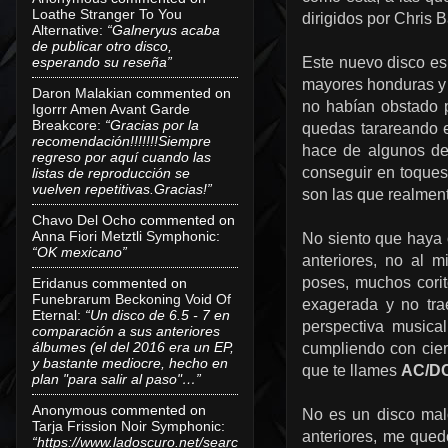
Loathe Stranger To You
dirigidos por Chris 
Alternative
:
“Galneryus acaba
de publicar otro disco,
Este nuevo disco es 
esperando su reseña”
mayores honduras y 
Daron Malakian
commented on
no habían obstado 
Igorrr Amen Avant Garde
Breakcore
:
“Gracias por la
quedas tarareando e
recomendación!!!!!!!Siempre
hace de algunos de
regreso por aquí cuando las
conseguir en toques
listas de reproducción se
vuelven repetitivas.Gracias!”
son las que realment
Chavo Del Ocho
commented on
Anna Fiori Metztli Symphonic
:
No siento que haya 
“OK mexicano”
anteriores, no al 
poses, muchos corit
Eridanus
commented on
Funebrarum Beckoning Void Of
exagerada y no tr
Eternal
:
“Un disco de 6.5 - 7 en
perspectiva musica
comparación a sus anteriores
álbumes (el del 2016 era un EP,
cumpliendo con ciert
y bastante mediocre, hecho en
que te llames
AC/D
plan "para salir al paso"…”
Anonymous
commented on
No es un disco malo
Tarja Frission Noir Symphonic
:
anteriores, me qued
“https://www.ladoscuro.net/searc