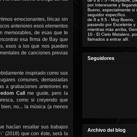
por Interesante y llegand
Bueno, especialmente si 
seguidor específico.
ritmos emocionantes, líricas sin
de 8 a 9.5 - Muy Bueno,
pasando por Excelente y
scos anteriores esos elementos
mientras más arriba, Geni
an memorables, de esas que te
10 - El Cielo Metalero, po
encontrar esa firma de Bay que
llamados a entrar allí.
os, esos a los que nos pueden
umentales de canciones previas
Seguidores
 debidamente inspirado como sus
s lugares comunes, demasiadas
ias a grabaciones anteriores es
eedom Call
me guste, pero la
turesca, como si creyendo que
 bien, no... la música (a menos
e hacían resaltar sus trabajos
Archivo del blog
n"
(2018) que con éste, será la