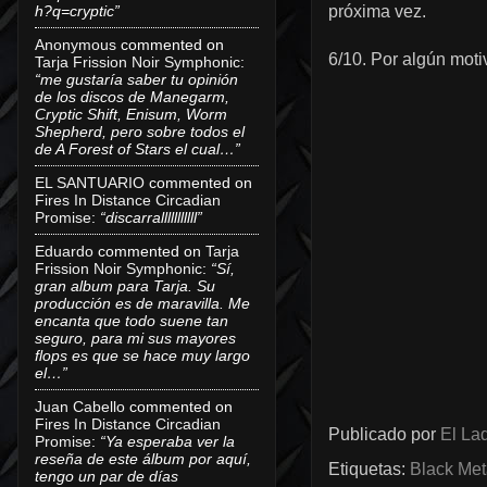
próxima vez.
h?q=cryptic”
Anonymous
commented on
6/10. Por algún mot
Tarja Frission Noir Symphonic
:
“me gustaría saber tu opinión
de los discos de Manegarm,
Cryptic Shift, Enisum, Worm
Shepherd, pero sobre todos el
de A Forest of Stars el cual…”
EL SANTUARIO
commented on
Fires In Distance Circadian
Promise
:
“discarralllllllllll”
Eduardo
commented on
Tarja
Frission Noir Symphonic
:
“Sí,
gran album para Tarja. Su
producción es de maravilla. Me
encanta que todo suene tan
seguro, para mi sus mayores
flops es que se hace muy largo
el…”
Juan Cabello
commented on
Fires In Distance Circadian
Publicado por
El Lad
Promise
:
“Ya esperaba ver la
reseña de este álbum por aquí,
Etiquetas:
Black Met
tengo un par de días