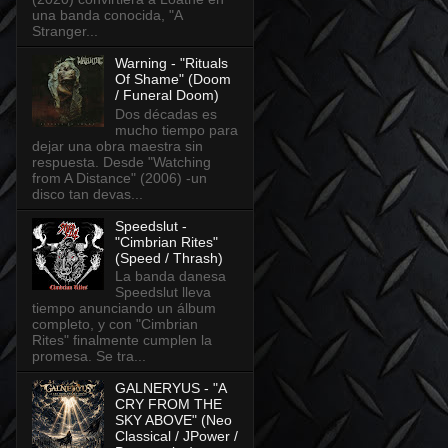
una banda conocida, "A
Stranger...
Warning - "Rituals
Of Shame" (Doom
/ Funeral Doom)
Dos décadas es
mucho tiempo para
dejar una obra maestra sin
respuesta. Desde "Watching
from A Distance" (2006) -un
disco tan devas...
Speedslut -
"Cimbrian Rites"
(Speed / Thrash)
La banda danesa
Speedslut lleva
tiempo anunciando un álbum
completo, y con "Cimbrian
Rites" finalmente cumplen la
promesa. Se tra...
GALNERYUS - "A
CRY FROM THE
SKY ABOVE" (Neo
Classical / JPower /