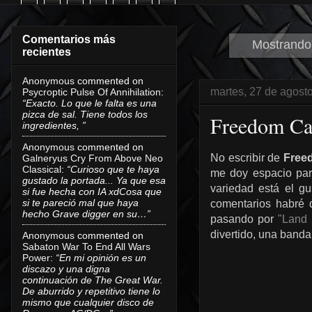
Comentarios más
Mostrando 
recientes
Anonymous
commented on
martes, 27 de agost
Psycroptic Pulse Of Annihilation
:
“Exacto. Lo que le falta es una
pizca de sal. Tiene todos los
Freedom Cal
ingredientes, ”
Anonymous
commented on
No escribir de
Free
Galneryus Cry From Above Neo
Classical
:
“Curioso que te haya
me doy espacio par
gustado la portada... Ya que esa
variedad está el gu
si fue hecha con IA xdCosa que
si te pareció mal que haya
comentarios habré 
hecho Grave digger en su…”
pasando por
"Land
divertido, una banda
Anonymous
commented on
Sabaton War To End All Wars
Power
:
“En mi opinión es un
discazo y una digna
continuación de The Great War.
De aburrido y repetitivo tiene lo
mismo que cualquier disco de