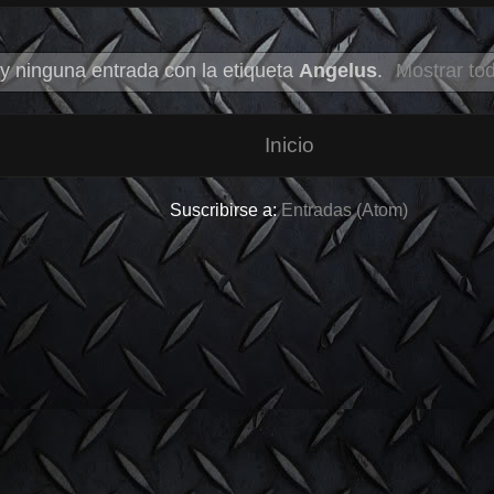
y ninguna entrada con la etiqueta
Angelus
.
Mostrar to
Inicio
Suscribirse a:
Entradas (Atom)