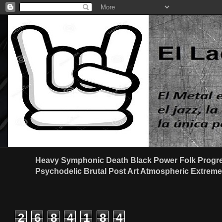
Heavy Symphonic Death Black Power Folk Progre
Psychodelic Brutal Post Art Atmospheric Extreme G
2
6
8
4
1
8
4