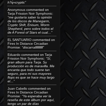
h?q=cryptic”
Anonymous
commented on
Tarja Frission Noir Symphonic
:
“me gustaría saber tu opinión
de los discos de Manegarm,
Cryptic Shift, Enisum, Worm
Shepherd, pero sobre todos el
de A Forest of Stars el cual…”
EL SANTUARIO
commented on
Fires In Distance Circadian
Promise
:
“discarralllllllllll”
Eduardo
commented on
Tarja
Frission Noir Symphonic
:
“Sí,
gran album para Tarja. Su
producción es de maravilla. Me
encanta que todo suene tan
seguro, para mi sus mayores
flops es que se hace muy largo
el…”
Juan Cabello
commented on
Fires In Distance Circadian
Promise
:
“Ya esperaba ver la
reseña de este álbum por aquí,
tengo un par de días