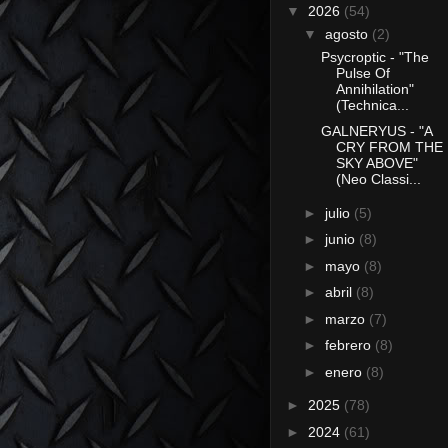
▼
2026
(54)
▼
agosto
(2)
Psycroptic - "The
Pulse Of
Annihilation"
(Technica...
GALNERYUS - "A
CRY FROM THE
SKY ABOVE"
(Neo Classi...
►
julio
(5)
►
junio
(8)
►
mayo
(8)
►
abril
(8)
►
marzo
(7)
►
febrero
(8)
►
enero
(8)
►
2025
(78)
►
2024
(61)