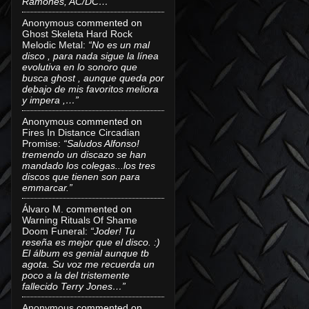
Ramones, AC/DC…”
Anonymous
commented on
Ghost Skeleta Hard Rock
Melodic Metal
:
“No es un mal
disco , para nada sigue la línea
evolutiva en lo sonoro que
busca ghost , aunque queda por
debajo de mis favoritos meliora
y impera ,…”
Anonymous
commented on
Fires In Distance Circadian
Promise
:
“Saludos Alfonso!
tremendo un discazo se han
mandado los colegas...los tres
discos que tienen son para
emmarcar.”
Álvaro M.
commented on
Warning Rituals Of Shame
Doom Funeral
:
“Joder! Tu
reseña es mejor que el disco. :)
El álbum es genial aunque tb
agota. Su voz me recuerda un
poco a la del tristemente
fallecido Terry Jones…”
Anonymous
commented on