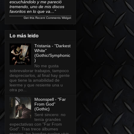
escuchándolo y me pareció
tremendo, uno de mis discos
favoritos en lo que va…”
Get this
Recent Comments Widget
Lo más leido
Tristania - "Darkest
White"
(Gothic/Symphonic
)
No me gusta
sobrevalorar trabajos, tampoco
despreciarlos, al final hay gente
que tiene la amabilidad de
leerme y que resiente una u
otra po...
Moonspell - "Far
From God"
(Gothic)
Seré sincero: no
tenía grandes
expectativas con "Far From
God". Tras trece álbumes
previos, las bandas suelen vivir