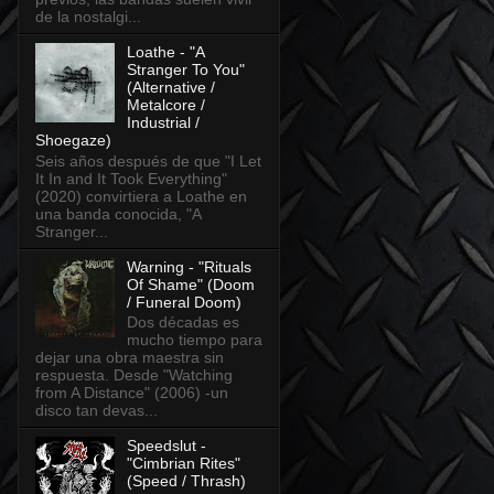
de la nostalgi...
Loathe - "A
Stranger To You"
(Alternative /
Metalcore /
Industrial /
Shoegaze)
Seis años después de que "I Let
It In and It Took Everything"
(2020) convirtiera a Loathe en
una banda conocida, "A
Stranger...
Warning - "Rituals
Of Shame" (Doom
/ Funeral Doom)
Dos décadas es
mucho tiempo para
dejar una obra maestra sin
respuesta. Desde "Watching
from A Distance" (2006) -un
disco tan devas...
Speedslut -
"Cimbrian Rites"
(Speed / Thrash)