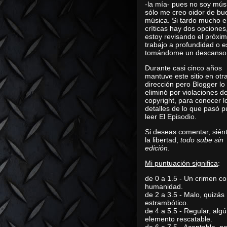
-la mía- pues no soy mús
sólo me creo oidor de bu
música. Si tardo mucho e
críticas hay dos opciones
estoy revisando el próxi
trabajo a profundidad o e
tomándome un descanso
Durante casi cinco años
mantuve este sitio en otr
dirección pero Blogger lo
eliminó por violaciones d
copyright, para conocer l
detalles de lo que pasó 
leer
El Episodio
.
Si deseas comentar, sién
la libertad,
todo sube sin
edición
.
Mi puntuación significa
:
de 0 a 1.5 - Un crimen co
humanidad.
de 2 a 3.5 - Malo, quizás
estrambótico.
de 4 a 5.5 - Regular, alg
elemento rescatable.
de 6 a 7.5 - Aceptable, 