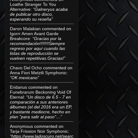
Loathe Stranger To You
Alternative
:
“Galneryus acaba
de publicar otro disco,
esperando su reseña”
Daron Malakian
commented on
Igorrr Amen Avant Garde
Breakcore
:
“Gracias por la
recomendación!!!!!!!Siempre
regreso por aquí cuando las
listas de reproducción se
vuelven repetitivas.Gracias!”
Chavo Del Ocho
commented on
Anna Fiori Metztli Symphonic
:
“OK mexicano”
Eridanus
commented on
Funebrarum Beckoning Void Of
Eternal
:
“Un disco de 6.5 - 7 en
comparación a sus anteriores
álbumes (el del 2016 era un EP,
y bastante mediocre, hecho en
plan "para salir al paso"…”
Anonymous
commented on
Tarja Frission Noir Symphonic
:
“https://www.ladoscuro.net/searc