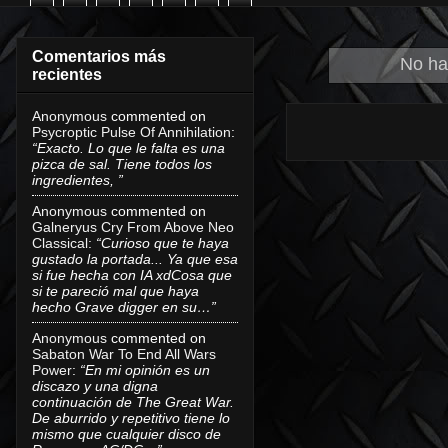
Comentarios más
No ha
recientes
Anonymous
commented on
Psycroptic Pulse Of Annihilation
:
“Exacto. Lo que le falta es una
pizca de sal. Tiene todos los
ingredientes, ”
Anonymous
commented on
Galneryus Cry From Above Neo
Classical
:
“Curioso que te haya
gustado la portada... Ya que esa
si fue hecha con IA xdCosa que
si te pareció mal que haya
hecho Grave digger en su…”
Anonymous
commented on
Sabaton War To End All Wars
Power
:
“En mi opinión es un
discazo y una digna
continuación de The Great War.
De aburrido y repetitivo tiene lo
mismo que cualquier disco de