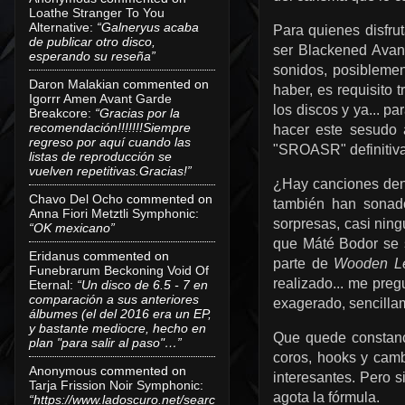
Loathe Stranger To You
Alternative
:
“Galneryus acaba
Para quienes disfru
de publicar otro disco,
ser Blackened Avan
esperando su reseña”
sonidos, posiblemen
Daron Malakian
commented on
haber, es requisito 
Igorrr Amen Avant Garde
los discos y ya... 
Breakcore
:
“Gracias por la
recomendación!!!!!!!Siempre
hacer este sesudo 
regreso por aquí cuando las
"SROASR" definitiva
listas de reproducción se
vuelven repetitivas.Gracias!”
¿Hay canciones den
Chavo Del Ocho
commented on
también han sonado
Anna Fiori Metztli Symphonic
:
sorpresas, casi ni
“OK mexicano”
que Máté Bodor se 
Eridanus
commented on
parte de
Wooden L
Funebrarum Beckoning Void Of
realizado... me preg
Eternal
:
“Un disco de 6.5 - 7 en
comparación a sus anteriores
exagerado, sencilla
álbumes (el del 2016 era un EP,
y bastante mediocre, hecho en
Que quede constanci
plan "para salir al paso"…”
coros, hooks y cam
Anonymous
commented on
interesantes. Pero 
Tarja Frission Noir Symphonic
:
agota la fórmula.
“https://www.ladoscuro.net/searc