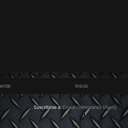
iente
Inicio
Suscribirse a:
Enviar comentarios (Atom)