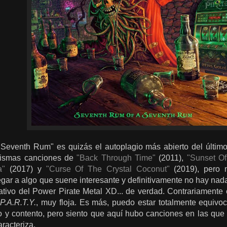
eventh Rum" es quizás el autoplagio más abierto del último 
mismas canciones de
"Back Through Time"
(2011),
"Sunset O
a"
(2017) y
"Curse Of The Crystal Coconut"
(2019), pero 
legar a algo que suene interesante y definitivamente no hay n
tativo del Power Pirate Metal XD... de verdad. Contrariamente
o
P.A.R.T.Y.
, muy floja. Es más, puedo estar totalmente equiv
 y contento, pero siento que aquí hubo canciones en las que 
aracteriza.