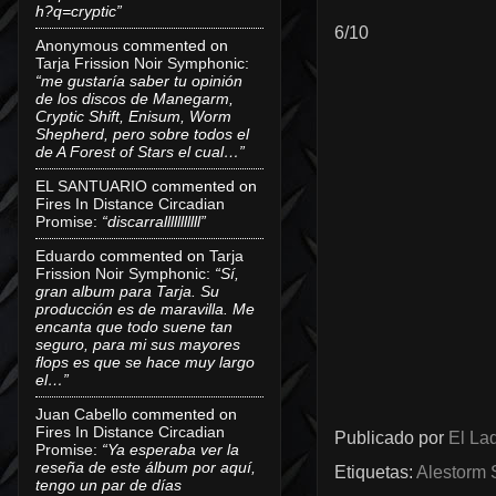
h?q=cryptic”
6/10
Anonymous
commented on
Tarja Frission Noir Symphonic
:
“me gustaría saber tu opinión
de los discos de Manegarm,
Cryptic Shift, Enisum, Worm
Shepherd, pero sobre todos el
de A Forest of Stars el cual…”
EL SANTUARIO
commented on
Fires In Distance Circadian
Promise
:
“discarralllllllllll”
Eduardo
commented on
Tarja
Frission Noir Symphonic
:
“Sí,
gran album para Tarja. Su
producción es de maravilla. Me
encanta que todo suene tan
seguro, para mi sus mayores
flops es que se hace muy largo
el…”
Juan Cabello
commented on
Fires In Distance Circadian
Publicado por
El Lad
Promise
:
“Ya esperaba ver la
reseña de este álbum por aquí,
Etiquetas:
Alestorm 
tengo un par de días