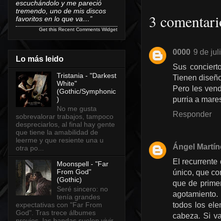
escuchándolo y me pareció
tremendo, uno de mis discos
3 comentari
favoritos en lo que va…”
Get this
Recent Comments Widget
0000
9 de jul
Lo más leido
Sus conciert
Tristania - "Darkest
Tienen diseño
White"
Pero les vend
(Gothic/Symphonic
purria a mare
)
No me gusta
Responder
sobrevalorar trabajos, tampoco
despreciarlos, al final hay gente
que tiene la amabilidad de
leerme y que resiente una u
Ángel Martín
otra po...
El recurrente
Moonspell - "Far
From God"
único, que co
(Gothic)
que de prime
Seré sincero: no
agotamiento. 
tenía grandes
expectativas con "Far From
todos los ele
God". Tras trece álbumes
cabeza. Si v
previos, las bandas suelen vivir