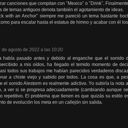
rar canciones que compitan con "Mexico" o "Drink". Finalment
es de temas antiguos denota también el agotamiento de ideas.
ck with an Anchor" siempre me pareció un tema bastante boch
como para escalar hasta el estatus de himno y acabar con él los
 de agosto de 2022 a las 10:20
ya había pasado antes y debido al enganche que el sonido
ercibido a mis oídos, ha llegado el temido momento de decir
asi todos sus trabajos me habían parecidos verdaderos discaz
ar a chiste viejo y sabido por todos. La cosa es que, a pes
e el sonido Alestorm es realmente adictivo. Yo subiría la nota a
o, a ver si se progresa adecuadamente (cambiando aunque sea
o repetitivo. El problema que tienen es que quizás su estilo es
nto de evolución los meta en un callejón sin salida.