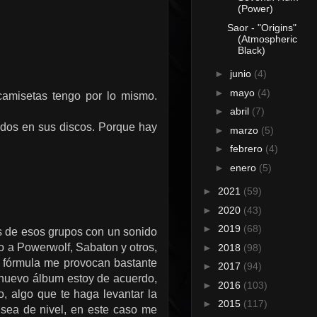
(Power)
Saor - "Origins"
(Atmospheric
Black)
►
junio
(4)
►
mayo
(4)
camisetas tengo por lo mismo.
►
abril
(7)
uidos en sus discos. Porque hay
►
marzo
(5)
►
febrero
(4)
►
enero
(5)
►
2021
(59)
►
2020
(43)
►
2019
(68)
 es de esos grupos con un sonido
 a Powerwolf, Sabaton y otros,
►
2018
(98)
a fórmula me provocan bastante
►
2017
(94)
 nuevo álbum estoy de acuerdo,
►
2016
(103)
, algo que te haga levantar la
►
2015
(117)
 sea de nivel, en este caso me