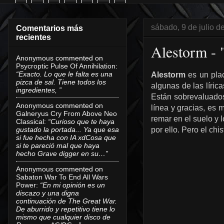
sábado, 9 de julio d
Comentarios más
recientes
Alestorm -
Anonymous
commented on
Psycroptic Pulse Of Annihilation
:
“Exacto. Lo que le falta es una
Alestorm
es un pla
pizca de sal. Tiene todos los
algunas de las líric
ingredientes, ”
Están sobrevaluados
Anonymous
commented on
línea y gracias, es 
Galneryus Cry From Above Neo
remar en el suelo y l
Classical
:
“Curioso que te haya
gustado la portada... Ya que esa
por ello. Pero el chi
si fue hecha con IA xdCosa que
si te pareció mal que haya
hecho Grave digger en su…”
Anonymous
commented on
Sabaton War To End All Wars
Power
:
“En mi opinión es un
discazo y una digna
continuación de The Great War.
De aburrido y repetitivo tiene lo
mismo que cualquier disco de