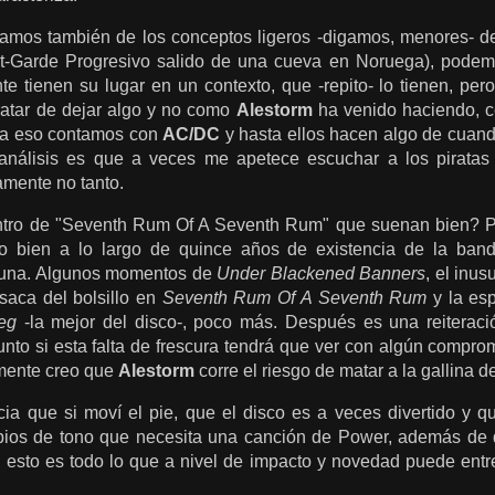
tamos también de los conceptos ligeros -digamos, menores- de
t-Garde Progresivo salido de una cueva en Noruega), podemo
te tienen su lugar en un contexto, que -repito- lo tienen, pe
tratar de dejar algo y no como
Alestorm
ha venido haciendo, c
para eso contamos con
AC/DC
y hasta ellos hacen algo de cuand
análisis es que a veces me apetece escuchar a los piratas
mente no tanto.
tro de "Seventh Rum Of A Seventh Rum" que suenan bien? P
 bien a lo largo de quince años de existencia de la band
nguna. Algunos momentos de
Under Blackened Banners
, el inus
saca del bolsillo en
Seventh Rum Of A Seventh Rum
y la esp
eg
-la mejor del disco-, poco más. Después es una reitera
unto si esta falta de frescura tendrá que ver con algún compro
mente creo que
Alestorm
corre el riesgo de matar a la gallina d
a que si moví el pie, que el disco es a veces divertido y q
bios de tono que necesita una canción de Power, además de q
si esto es todo lo que a nivel de impacto y novedad puede ent