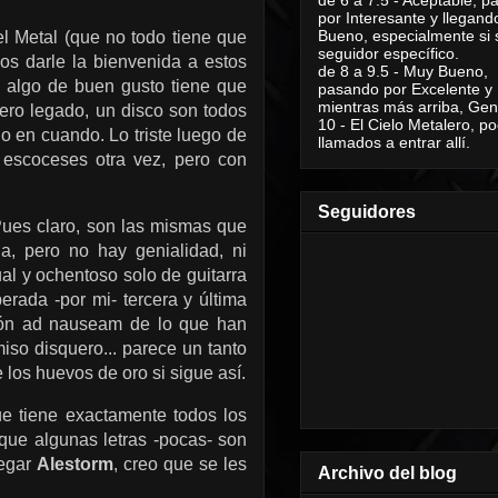
por Interesante y llegand
Bueno, especialmente si 
l Metal (que no todo tiene que
seguidor específico.
s darle la bienvenida a estos
de 8 a 9.5 - Muy Bueno,
ro algo de buen gusto tiene que
pasando por Excelente y
mientras más arriba, Geni
ero legado, un disco son todos
10 - El Cielo Metalero, po
o en cuando. Lo triste luego de
llamados a entrar allí.
 escoceses otra vez, pero con
Seguidores
ues claro, son las mismas que
a, pero no hay genialidad, ni
ual y ochentoso solo de guitarra
erada -por mi- tercera y última
ción ad nauseam de lo que han
miso disquero... parece un tanto
e los huevos de oro si sigue así.
ue tiene exactamente todos los
ue algunas letras -pocas- son
regar
Alestorm
, creo que se les
Archivo del blog