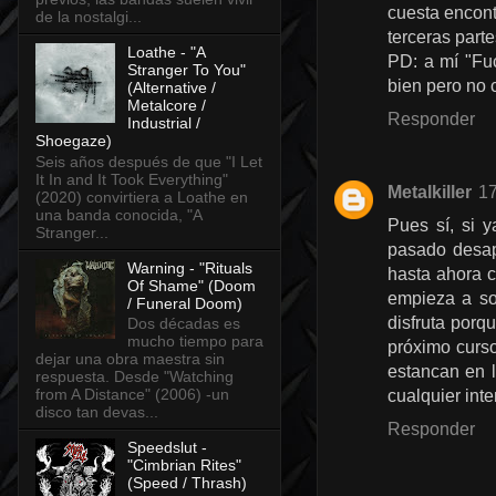
cuesta encont
de la nostalgi...
terceras part
Loathe - "A
PD: a mí "Fu
Stranger To You"
bien pero no 
(Alternative /
Metalcore /
Responder
Industrial /
Shoegaze)
Seis años después de que "I Let
It In and It Took Everything"
Metalkiller
17
(2020) convirtiera a Loathe en
una banda conocida, "A
Pues sí, si 
Stranger...
pasado desap
Warning - "Rituals
hasta ahora c
Of Shame" (Doom
empieza a son
/ Funeral Doom)
disfruta porqu
Dos décadas es
mucho tiempo para
próximo curs
dejar una obra maestra sin
estancan en l
respuesta. Desde "Watching
from A Distance" (2006) -un
cualquier inte
disco tan devas...
Responder
Speedslut -
"Cimbrian Rites"
(Speed / Thrash)