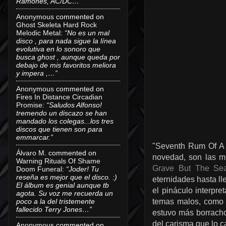
Ramones, AC/DC…”
Anonymous
commented on
Ghost Skeleta Hard Rock
Melodic Metal
:
“No es un mal
disco , para nada sigue la línea
evolutiva en lo sonoro que
busca ghost , aunque queda por
debajo de mis favoritos meliora
y impera ,…”
Anonymous
commented on
Fires In Distance Circadian
Promise
:
“Saludos Alfonso!
tremendo un discazo se han
mandado los colegas...los tres
discos que tienen son para
emmarcar.”
"Seventh Rum Of A S
Álvaro M.
commented on
novedad, son las 
Warning Rituals Of Shame
Grave But The Se
Doom Funeral
:
“Joder! Tu
reseña es mejor que el disco. :)
eternidades hasta l
El álbum es genial aunque tb
el pináculo interpre
agota. Su voz me recuerda un
poco a la del tristemente
temas malos, com
fallecido Terry Jones…”
estuvo más borracho
del carisma que lo c
Anonymous
commented on