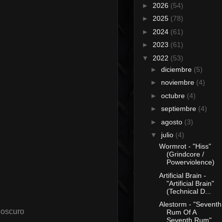
►
2026
(54)
►
2025
(78)
►
2024
(61)
►
2023
(61)
▼
2022
(53)
►
diciembre
(5)
►
noviembre
(4)
►
octubre
(4)
►
septiembre
(4)
►
agosto
(3)
▼
julio
(4)
Wormrot - "Hiss"
(Grindcore /
Powerviolence)
Artificial Brain -
"Artificial Brain"
(Technical D...
Alestorm - "Seventh
 oscuro
Rum Of A
Seventh Rum"