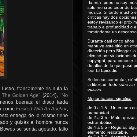
-la mía- pues no soy mús
sólo me creo oidor de bu
música. Si tardo mucho e
críticas hay dos opciones
estoy revisando el próxi
trabajo a profundidad o e
tomándome un descanso
Durante casi cinco años
mantuve este sitio en otr
dirección pero Blogger lo
eliminó por violaciones d
copyright, para conocer l
detalles de lo que pasó 
leer
El Episodio
.
Si deseas comentar, sién
la libertad,
todo sube sin
lustro, francamente es nula la
edición
.
f The Golden Age
" (2014),
"No
Mi puntuación significa
:
menos buenas; el disco tarda
de 0 a 1.5 - Un crimen co
ada como
Fucked With An Anchor
,
humanidad.
 esta entrega de lo mismo tiene
de 2 a 3.5 - Malo, quizás
ocado y quizás el hombre nunca
estrambótico.
de 4 a 5.5 - Regular, alg
Bowes se sentía agotado, falto
elemento rescatable.
de 6 a 7.5 - Aceptable, 