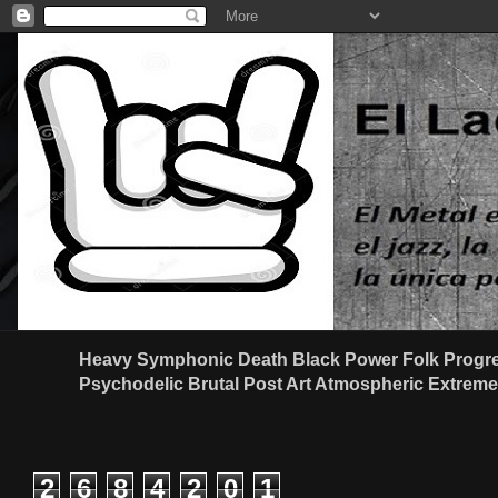
Heavy Symphonic Death Black Power Folk Progre
Psychodelic Brutal Post Art Atmospheric Extreme G
2
6
8
4
2
0
1