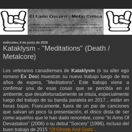
miércoles, 6 de junio de 2018
Kataklysm - "Meditations" (Death /
Metalcore)
Los veteranos canadienses de
Kataklysm
(o su alter ego
romano
Ex Deo
) muestran su nuevo trabajo luego de tres
años de espera, "Meditations". Este trabajo viene a
confirmar una de esas cosas que se percibía en el
ambiente, que desafortunadamente se intuía, especialmente
luego del trabajo de su banda paralela en 2017... están en
horas bajas. Francamente, fuera de un par de canciones
que salvan un poco la presentación, el disco dista de ser
como aquellos que le han dado renombre, como "In Arms Of
Devastation" (2006) o su debut "Sorcery" (1996), incluso del
buen trabajo de 2015
"Of Ghosts And Gods"
.