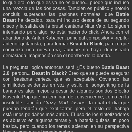
lo que era, o lo que es ya no es bueno... puede que incluso
una mezcla de las dos cosas. También es público y notorio
concluir, superadas las pasiones normales, que
Battle
Beast
ha decaído, para mí incluso desde de su segundo
disco y la salida de la brutal cantante Nitte Valo. Lo siguen
intentando pero algo no está haciendo click. Ahora con el
abandono de Anton Kabanen, principal compositor y -repito-
anterior guitarrista, para formar
Beast In Black
, parece que
comienza una nueva era, aunque no haya demostrado
demasiada imaginación con el nombre de la banda.
La pregunta lógica entonces será ¿Es bueno
Battle Beast
2.0
, perdón...
Beast In Black
? Creo que se puede asegurar
con bastante certeza que es aceptable. Obviando las
similitudes evidentes en voz y estilo, el songwriting de la
banda es algo mejor, a pesar de algunos sonidos Electro
Novento-Pop que no terminan de convencerme, como en la
insufrible canción
Crazy, Mad, Insane
, la cual el día que
puedan tendrán que explicarme, pero el resto del trabajo
está unos peldaños más arriba. El uso de los sintetizadores
es abusivo en algunos temas y la batería quizás un poco
básica, pero cuando los temas aciertan en su perspectiva