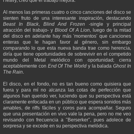
Heavy, creo que el trabajo mejora.
Al menos las primeras cuatro o cinco canciones del disco se
sienten fruto de una interesante inspiración, destacando
Beast In Black
,
Blind And Frozen
-single y principal
atracción del trabajo- y
Blood Of A Lion
, luego de la mitad
del disco en adelante hay más 'momentos' que canciones
enteras que le hagan favor al género, sin embargo
comparando lo que esta nueva banda trae como herencia,
diría que tiene oportunidades de sobrevivir en el competido
mundo del Metal melódico con oportunidad; cierra
aceptablemente con
End Of The World
y la balada
Ghost In
The Rain
.
El disco, en el fondo, no es tan bueno como quisiera que
fuera y para mí no alcanza las cotas de perfección que
algunos han querido ver, luciendo que su perspectiva está
claramente enfocada en un público que espera sonidos más
amables, de riffs fáciles y coros para acompañar. Seguro
que una presentación en vivo vale la pena, pero no me veo
revisando con frecuencia a "Berserker", pues adolece de
sorpresa y se excede en su perspectiva melódica.